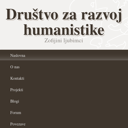
Društvo za razvoj
humanistike
Zofijini ljubimci
Naslovna
O nas
Kontakti
Projekti
Blogi
Forum
Povezave