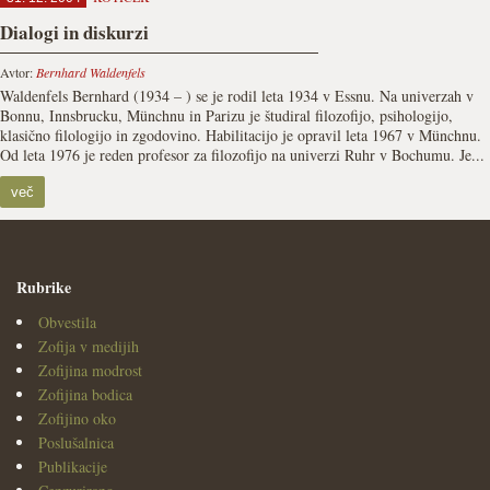
Dialogi in diskurzi
Avtor:
Bernhard Waldenfels
Waldenfels Bernhard (1934 – ) se je rodil leta 1934 v Essnu. Na univerzah v
Bonnu, Innsbrucku, Münchnu in Parizu je študiral filozofijo, psihologijo,
klasično filologijo in zgodovino. Habilitacijo je opravil leta 1967 v Münchnu.
Od leta 1976 je reden profesor za filozofijo na univerzi Ruhr v Bochumu. Je...
več
Rubrike
Obvestila
Zofija v medijih
Zofijina modrost
Zofijina bodica
Zofijino oko
Poslušalnica
Publikacije