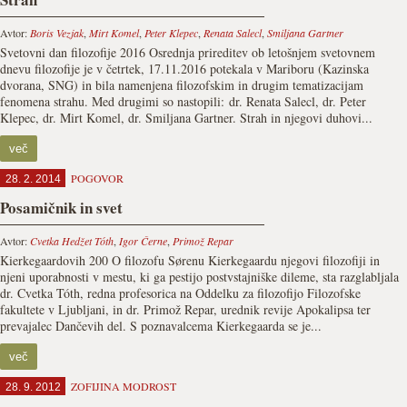
Avtor:
Boris Vezjak
,
Mirt Komel
,
Peter Klepec
,
Renata Salecl
,
Smiljana Gartner
Svetovni dan filozofije 2016 Osrednja prireditev ob letošnjem svetovnem
dnevu filozofije je v četrtek, 17.11.2016 potekala v Mariboru (Kazinska
dvorana, SNG) in bila namenjena filozofskim in drugim tematizacijam
fenomena strahu. Med drugimi so nastopili: dr. Renata Salecl, dr. Peter
Klepec, dr. Mirt Komel, dr. Smiljana Gartner. Strah in njegovi duhovi...
več
POGOVOR
28. 2. 2014
Posamičnik in svet
Avtor:
Cvetka Hedžet Tóth
,
Igor Černe
,
Primož Repar
Kierkegaardovih 200 O filozofu Sørenu Kierkegaardu njegovi filozofiji in
njeni uporabnosti v mestu, ki ga pestijo postvstajniške dileme, sta razglabljala
dr. Cvetka Tóth, redna profesorica na Oddelku za filozofijo Filozofske
fakultete v Ljubljani, in dr. Primož Repar, urednik revije Apokalipsa ter
prevajalec Dančevih del. S poznavalcema Kierkegaarda se je...
več
ZOFIJINA MODROST
28. 9. 2012