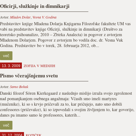
Oficirji, služkinje in dimnikarji
Avtor:
Mladen Dolar
,
Vesna V. Godina
Predstavitev knjige Mladena Dolarja Knjigarna Filozofske fakultete UM vas
vabi na predstavitev knjige Oficirji, služkinje in dimnikarji (Društvo za
teoretsko psihoanalizo, 2010 – Zbirka Analecta) in pogovor z avtorjem
Mladenom Dolarjem. Pogovor z avtorjem bo vodila doc. dr. Vesna Vuk
Godina. Predstavitev bo v torek, 28. februarja 2012, ob...
več
ZOFIJA V MEDIJIH
13. 3. 2009
Pismo včerajšnjemu svetu
Avtor:
Samo Bohak
Danski filozof Sören Kierkegaard z naslednjo mislijo izraža svojo zgroženost
nad pomanjkanjem osebnega angažmaja: Včasih smo imeli martyres
(mučenike), ki so s krvjo pričevali za to, kar pričujejo, nato smo dobili
confessores (pričevalce), ki so izpovedali s svojim življenjem to, kar govorijo,
danes pa imamo samo še professores, katerih...
več
KOTIČEK
31. 12. 2004