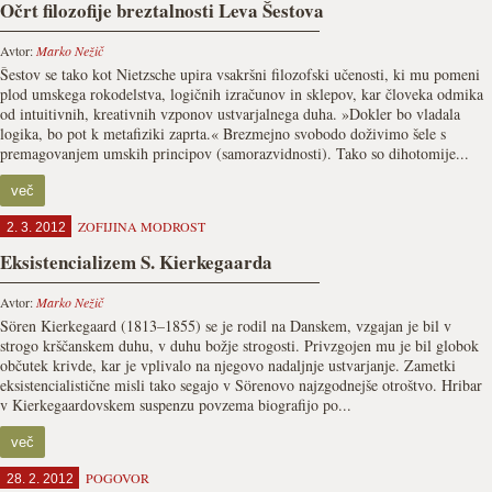
Očrt filozofije breztalnosti Leva Šestova
Avtor:
Marko Nežič
Šestov se tako kot Nietzsche upira vsakršni filozofski učenosti, ki mu pomeni
plod umskega rokodelstva, logičnih izračunov in sklepov, kar človeka odmika
od intuitivnih, kreativnih vzponov ustvarjalnega duha. »Dokler bo vladala
logika, bo pot k metafiziki zaprta.« Brezmejno svobodo doživimo šele s
premagovanjem umskih principov (samorazvidnosti). Tako so dihotomije...
več
ZOFIJINA MODROST
2. 3. 2012
Eksistencializem S. Kierkegaarda
Avtor:
Marko Nežič
Sören Kierkegaard (1813–1855) se je rodil na Danskem, vzgajan je bil v
strogo krščanskem duhu, v duhu božje strogosti. Privzgojen mu je bil globok
občutek krivde, kar je vplivalo na njegovo nadaljnje ustvarjanje. Zametki
eksistencialistične misli tako segajo v Sörenovo najzgodnejše otroštvo. Hribar
v Kierkegaardovskem suspenzu povzema biografijo po...
več
POGOVOR
28. 2. 2012