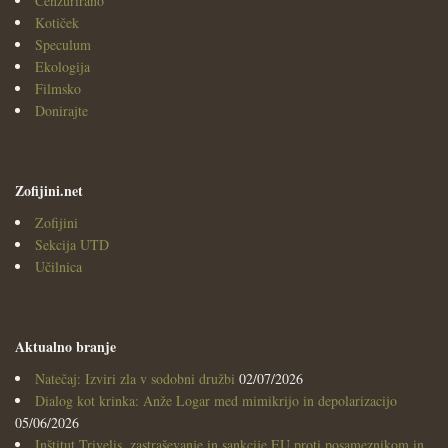
Cenzurirano
Kotiček
Speculum
Ekologija
Filmsko
Donirajte
Zofijini.net
Zofijini
Sekcija UTD
Učilnica
Aktualno branje
Natečaj: Izviri zla v sodobni družbi
02/07/2026
Dialog kot krinka: Anže Logar med mimikrijo in depolarizacijo
05/06/2026
Inštitut Trivelis, zastraševanje in sankcije EU proti posameznikom in