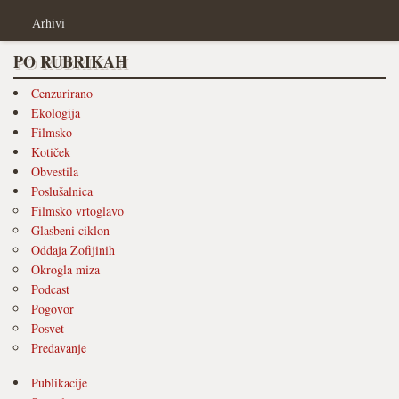
Arhivi
PO RUBRIKAH
Cenzurirano
Ekologija
Filmsko
Kotiček
Obvestila
Poslušalnica
Filmsko vrtoglavo
Glasbeni ciklon
Oddaja Zofijinih
Okrogla miza
Podcast
Pogovor
Posvet
Predavanje
Publikacije