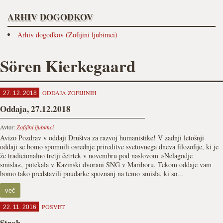
ARHIV DOGODKOV
Arhiv dogodkov (Zofijini ljubimci)
Sören Kierkegaard
ODDAJA ZOFIJINIH
27. 12. 2018
Oddaja, 27.12.2018
Avtor:
Zofijini ljubimci
Avizo Pozdrav v oddaji Društva za razvoj humanistike! V zadnji letošnji
oddaji se bomo spomnili osrednje prireditve svetovnega dneva filozofije, ki je
že tradicionalno tretji četrtek v novembru pod naslovom »Nelagodje
smisla«, potekala v Kazinski dvorani SNG v Mariboru. Tekom oddaje vam
bomo tako predstavili poudarke spoznanj na temo smisla, ki so...
več
POSVET
22. 11. 2016
Strah