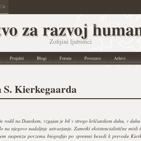
ICA
vo za razvoj human
Zofijini ljubimci
Projekti
Blogi
Forum
Povezave
Arhivi
m S. Kierkegaarda
 rodil na Danskem, vzgajan je bil v strogo krščanskem duhu, v duhu b
lo na njegovo nadaljnje ustvarjanje. Zametki eksistencialistične misl
kem suspenzu povzema biografijo po spremni besedi k prevodu Kier