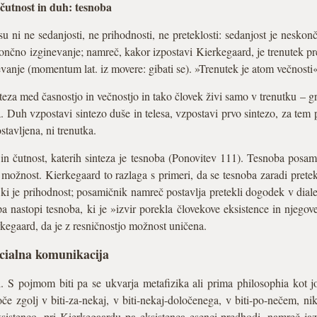
 čutnost in duh: tesnoba
u ni ne sedanjosti, ne prihodnosti, ne preteklosti: sedanjost je neskon
nčno izginevanje; namreč, kakor izpostavi Kierkegaard, je trenutek pre
evanje (momentum lat. iz movere: gibati se). »Trenutek je atom večnosti
teza med časnostjo in večnostjo in tako človek živi samo v trenutku – g
. Duh vzpostavi sintezo duše in telesa, vzpostavi prvo sintezo, za tem p
tavljena, ni trenutka.
n čutnost, katerih sinteza je tesnoba (Ponovitev 111). Tesnoba posam
 možnost. Kierkegaard to razlaga s primeri, da se tesnoba zaradi prete
je prihodnost; posamičnik namreč postavlja pretekli dogodek v diale
 pa nastopi tesnoba, ki je »izvir porekla človekove eksistence in njeg
erkegaard, da je z resničnostjo možnost uničena.
ncialna komunikacija
i. S pojmom biti pa se ukvarja metafizika ali prima philosophia kot jo
če zgolj v biti-za-nekaj, v biti-nekaj-določenega, v biti-po-nečem, niko
sistenco, pri Kierkegaardu pa eksistenca esenci predhodi, namreč jaz 