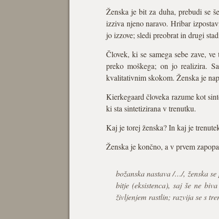
Ženska je bit za duha, prebudi se š
izziva njeno naravo. Hribar izpostav
jo izzove; sledi preobrat in drugi stad
Človek, ki se samega sebe zave, ve t
preko moškega; on jo realizira. Sa
kvalitativnim skokom. Ženska je na
Kierkegaard človeka razume kot sintez
ki sta sintetizirana v trenutku.
Kaj je torej ženska? In kaj je trenute
Ženska je končno, a v prvem zapopa
božanska nastava /…/, ženska se p
bitje (eksistenca), saj še ne bi
življenjem rastlin; razvija se s 