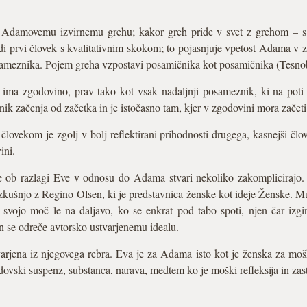
 Adamovemu izvirnemu grehu; kakor greh pride v svet z grehom – s 
tudi prvi človek s kvalitativnim skokom; to pojasnjuje vpetost Adama v 
osameznika. Pojem greha vzpostavi posamičnika kot posamičnika (Tesno
ma zgodovino, prav tako kot vsak nadaljnji posameznik, ki na poti
ik začenja od začetka in je istočasno tam, kjer v zgodovini mora začet
ekom je zgolj v bolj reflektirani prihodnosti drugega, kasnejši člove
ini.
e ob razlagi Eve v odnosu do Adama stvari nekoliko zakomplicirajo.
zkušnjo z Regino Olsen, ki je predstavnica ženske kot ideje Ženske. Muz
vojo moč le na daljavo, ko se enkrat pod tabo spoti, njen čar izgi
in se odreče avtorsko ustvarjenemu idealu.
varjena iz njegovega rebra. Eva je za Adama isto kot je ženska za mošk
rdovski suspenz, substanca, narava, medtem ko je moški refleksija in za