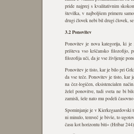
pride najprej s kvalitativnim skoko
številka, v najboljšem primeru samo
drugi človek nebi bil drugi človek, se
3.2 Ponovitev
Ponovitev je nova kategorija, ki j
prišteva vso krščansko filozofijo, 
filozofija uči, da je vse življenje po
Ponovitev je tisto, kar je bilo pri G
da vse teče. Ponovitev je tisto, kar 
na čez-logičen, eksistencialen na
želel ponovitve, tudi sveta ne bi b
zamisli, šele nato mu podeli časovno 
Spominjanje je v Kierkegaardovski te
ni minulo, temveč je bivše, to ugotov
času kot horizontu biti« (Hribar 244)