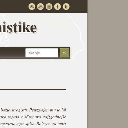
istike
ožje strogosti. Privzgojen mu je bil
i tako segajo v Sörenovo najzgodnejše
kegaardovega spisa Bolezen za smrt