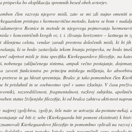
 prispevka bo eksplikacija spremnih besed obeh avtorjev.
emben člen razvoja njegove misli, zato se mi zdi nujno omeniti ne
Kierkegaardom pristopa s hermenevtično metodo, katere se bom v nadal
adamerjeve Resnice in metode in njegovega pojmovanja hermenevtičn
misla v koncentričnih krogih oz. t. i. zlivanja horizontov – lastnega in
t sklenjena celota, vendar zaradi prostora določenih misli, ki bi j
ašanja, ki se bodo zastavljala tekom branja prispevka, ne bodo imela
eč odprtost misli je tista specifika Kierkegaardove filozofije, na ka
i, nobenega zaključenega sistema, ampak večno postajanje, dojemanj
 zavesti funkcionira po principu mitskega mišljenja, ko absorbir
 pretrese in ga hkrati spreminja. Bralec je tako pomemben člen Kierke
 ne bi prisluhnil in se osebnostno vpel v samo izkušnjo. V času preživ
avornik), razsrediščenost, fragmentalnost, razkroj subjekta, apolini
ben status življenjske filozofije, ki od bralca zahteva aktivnost napram
 najprej zgolj-biva, zgolj-je, šele nato se ustvarja da-postane-nekaj, 
stajanje od biti iz sebe (Kierkegaardu biti pomeni eksistirati) k bist
aznamovali Kierkegaardovo filozofijo in pomembno vplivali na razvoj nj
ov: dialektika, smrt, tesnoba, krivda, greh, posamičnik, vera, svoboda i