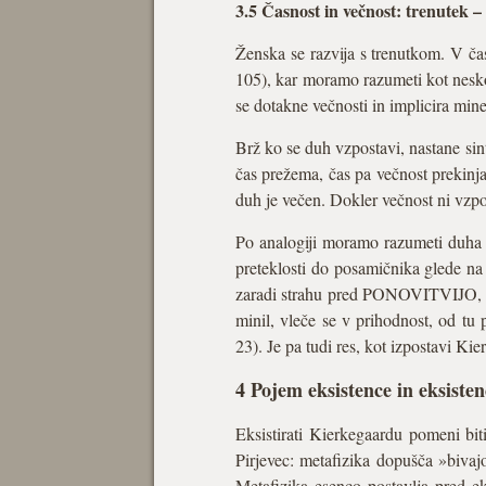
3.5 Časnost in večnost: trenutek –
Ženska se razvija s trenutkom. V čas
105), kar moramo razumeti kot nesko
se dotakne večnosti in implicira min
Brž ko se duh vzpostavi, nastane sin
čas prežema, čas pa večnost prekinja
duh je večen. Dokler večnost ni vzpos
Po analogiji moramo razumeti duha i
preteklosti do posamičnika glede na
zaradi strahu pred PONOVITVIJO, ki 
minil, vleče se v prihodnost, od tu
23). Je pa tudi res, kot izpostavi Ki
4 Pojem eksistence in eksiste
Eksistirati Kierkegaardu pomeni bit
Pirjevec: metafizika dopušča »bivajo
Metafizika esenco postavlja pred ek