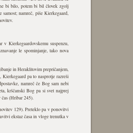
e bi bilo, potem bi bil človek zgolj
je samost; namreč, piše Kierkegaard,
novitev.
ibar v Kierkegaardovskemu suspenzu,
poznavanje le spominjanje, tako nova
 gibanje in Heraklitovim prepričanjem,
), Kierkegaard pa to nasprotje razreši
edpostavke, namreč če Bog sam nebi
ta, krščanski Bog pa si svet najprej
v čas (Hribar 245).
novitev 129). Preteklo pa v ponovitvi
avitvi ekstaz časa in vloge trenutka v