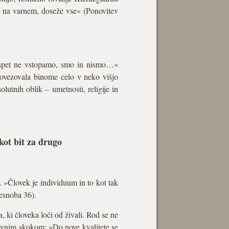
je na varnem, doseže vse« (Ponovitev
in spet ne vstopamo, smo in nismo…«
 povezovala binome celo v neko višjo
lutnih oblik – umetnosti, religije in
kot bit za drugo
 »Človek je individuum in to kot tak
esnoba 36).
, ki človeka loči od živali. Rod se ne
tivnim skokom: »Do nove kvalitete se