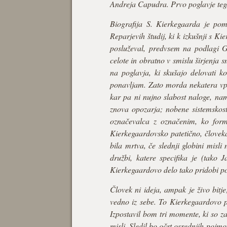
Andreja Capudra. Prvo poglavje tega
Biografija S. Kierkegaarda je pom
Reparjevih študij, ki k izkušnji s 
posluževal, predvsem na podlagi G
celote in obratno v smislu širjenja s
na poglavja, ki skušajo delovati ko
ponavljam. Zato morda nekatera vpr
kar pa ni nujno slabost naloge, namr
znova opozarja; nobene sistemskost
označevalca z označenim, ko forma
Kierkegaardovsko patetično, človeka
bila mrtva, če slednji globini misli
družbi, katere specifika je (tako J
Kierkegaardovo delo tako pridobi pose
Človek ni ideja, ampak je živo bitje;
vedno iz sebe. To Kierkegaardovo po
Izpostavil bom tri momente, ki so z
misli. Sledil bo očrt osrednjih pojm