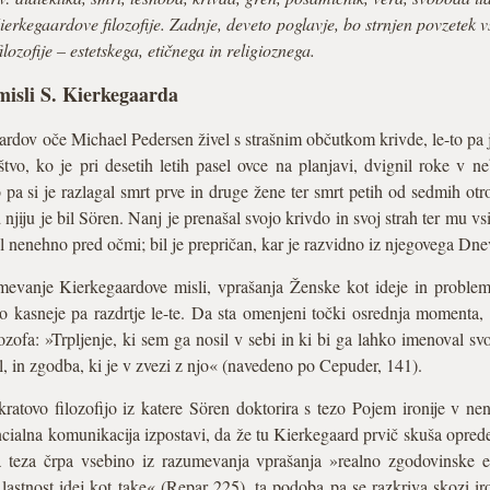
ierkegaardove filozofije. Zadnje, deveto poglavje, bo strnjen povzetek
ozofije – estetskega, etičnega in religioznega.
 misli S. Kierkegaarda
aardov oče Michael Pedersen živel s strašnim občutkom krivde, le-to pa j
vo, ko je pri desetih letih pasel ovce na planjavi, dvignil roke v n
o pa si je razlagal smrt prve in druge žene ter smrt petih od sedmih otro
njiju je bil Sören. Nanj je prenašal svojo krivdo in svoj strah ter mu vs
 nenehno pred očmi; bil je prepričan, kar je razvidno iz njegovega Dne
anje Kierkegaardove misli, vprašanja Ženske kot ideje in problema 
 kasneje pa razdrtje le-te. Da sta omenjeni točki osrednja momenta,
ofa: »Trpljenje, ki sem ga nosil v sebi in ki bi ga lahko imenoval sv
l, in zgodba, ki je v zvezi z njo« (navedeno po Cepuder, 141).
kratovo filozofijo iz katere Sören doktorira s tezo Pojem ironije v
encialna komunikacija izpostavi, da že tu Kierkegaard prvič skuša opre
teza črpa vsebino iz razumevanja vprašanja »realno zgodovinske e
lastnost idej kot take« (Repar 225), ta podoba pa se razkriva skozi i