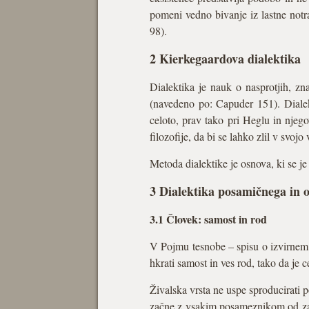
pomeni vedno bivanje iz lastne notr
98).
2 Kierkegaardova dialektika
Dialektika je nauk o nasprotjih, z
(navedeno po: Capuder 151). Dialekt
celoto, prav tako pri Heglu in njego
filozofije, da bi se lahko zlil v svo
Metoda dialektike je osnova, ki se j
3 Dialektika posamičnega in o
3.1 Človek: samost in rod
V Pojmu tesnobe – spisu o izvirnem 
hkrati samost in ves rod, tako da j
Živalska vrsta ne uspe sproducirati p
začne z vsakim posameznikom od zače