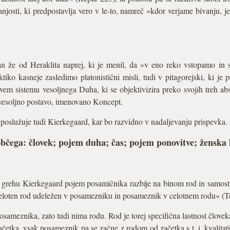
anjosti, ki predpostavlja vero v le-to, namreč »kdor verjame bivanju, 
nan že od Heraklita naprej, ki je menil, da »v eno reko vstopamo 
iko kasneje zasledimo platonistični misli, tudi v pitagorejski, ki je
vem sistemu vesoljnega Duha, ki se objektivizira preko svojih treh abso
jo vesoljno postavo, imenovano Koncept.
e poslužuje tudi Kierkegaard, kar bo razvidno v nadaljevanju prispevka.
bčega: človek; pojem duha; čas; pojem ponovitve; ženska 
grehu Kierkegaard pojem posamičnika razbije na binom rod in samost.
e celoten rod udeležen v posamezniku in posameznik v celotnem rodu« (T
osameznika, zato tudi nima rodu. Rod je torej specifična lastnost človeka
tka, vsak posameznik pa se začne z rodom od začetka s t. i. kvalita