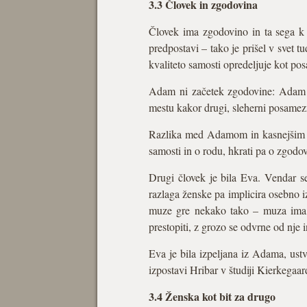
3.3 Človek in zgodovina
Človek ima zgodovino in ta sega k
predpostavi – tako je prišel v svet 
kvaliteto samosti opredeljuje kot p
Adam ni začetek zgodovine: Adam i
mestu kakor drugi, sleherni posamezn
Razlika med Adamom in kasnejšim člov
samosti in o rodu, hkrati pa o zgodov
Drugi človek je bila Eva. Vendar s
razlaga ženske pa implicira osebno i
muze gre nekako tako – muza ima s
prestopiti, z grozo se odvrne od nje 
Eva je bila izpeljana iz Adama, ust
izpostavi Hribar v študiji Kierkegaa
3.4 Ženska kot bit za drugo