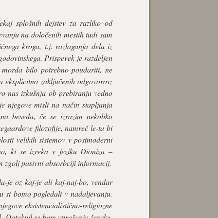
kaj splošnih dejstev za razliko od
jevanju na določenih mestih tudi sam
ega kroga, t.j. razlaganja dela iz
 zgodovinskega. Prispevek je razdeljen
ih morda bilo potrebno poudariti, ne
 eksplicitno zaključenih odgovorov;
tero nas izkušnja ob prebiranju vedno
e njegove misli na način stapljanja
ana beseda, če se izrazim nekoliko
gaardove filozofije, namreč le-ta bi
elosti velikih sistemov v postmoderni
čno, ki se izreka v jeziku Dioniza –
 zgolj pasivni absorbciji informacij.
da-je oz kaj-je ali kaj-naj-bo, vendar
vu si bomo pogledali v nadaljevanju.
egove eksistencialistično-religiozne
td. Dotaknil se bom vprašanja ženske,