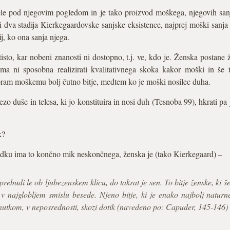
ele pod njegovim pogledom in je tako proizvod moškega, njegovih san
i dva stadija Kierkegaardovske sanjske eksistence, najprej moški sanja 
ij, ko ona sanja njega.
isto, kar nobeni znanosti ni dostopno, t.j. ve, kdo je. Ženska postane ž
ma ni sposobna realizirati kvalitativnega skoka kakor moški in še to
pram moškemu bolj čutno bitje, medtem ko je moški nosilec duha.
o duše in telesa, ki jo konstituira in nosi duh (Tesnoba 99), hkrati pa
k?
dku ima to končno mik neskončnega, ženska je (tako Kierkegaard) –
rebudi le ob ljubezenskem klicu, do takrat je sen. To bitje ženske, ki še
va v najglobljem smislu besede. Njeno bitje, ki je enako najbolj naturn
trenutkom, v neposrednosti, skozi dotik (navedeno po: Capuder, 145-146)