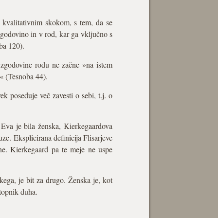
kvalitativnim skokom, s tem, da se
zgodovino in v rod, kar ga vključno s
ba 120).
 zgodovine rodu ne začne »na istem
i« (Tesnoba 44).
k poseduje več zavesti o sebi, t.j. o
 Eva je bila ženska, Kierkegaardova
e. Eksplicirana definicija Flisarjeve
ne. Kierkegaard pa te meje ne uspe
ega, je bit za drugo. Ženska je, kot
stopnik duha.