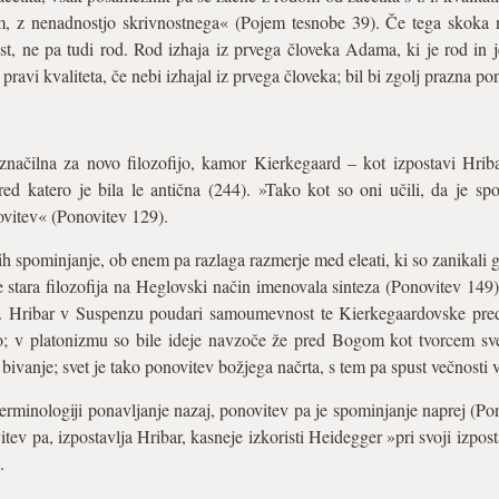
m, z nenadnostjo skrivnostnega« (Pojem tesnobe 39). Če tega skoka n
st, ne pa tudi rod. Rod izhaja iz prvega človeka Adama, ki je rod in 
 pravi kvaliteta, če nebi izhajal iz prvega človeka; bil bi zgolj prazna po
e značilna za novo filozofijo, kamor Kierkegaard – kot izpostavi Hr
pred katero je bila le antična (244). »Tako kot so oni učili, da je s
novitev« (Ponovitev 129).
rkih spominjanje, ob enem pa razlaga razmerje med eleati, ki so zanikali
je stara filozofija na Heglovski način imenovala sinteza (Ponovitev 149
čin. Hribar v Suspenzu poudari samoumevnost te Kierkegaardovske pr
ilo; v platonizmu so bile ideje navzoče že pred Bogom kot tvorcem sve
bivanje; svet je tako ponovitev božjega načrta, s tem pa spust večnosti 
rminologiji ponavljanje nazaj, ponovitev pa je spominjanje naprej (Po
itev pa, izpostavlja Hribar, kasneje izkoristi Heidegger »pri svoji izpost
.