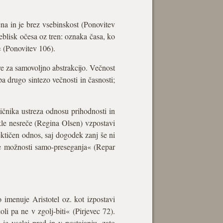
čna in je brez vsebinskost (Ponovitev
blisk očesa oz tren: oznaka časa, ko
« (Ponovitev 106).
re za samovoljno abstrakcijo. Večnost
a drugo sintezo večnosti in časnosti;
ičnika ustreza odnosu prihodnosti in
kle nesreče (Regina Olsen) vzpostavi
ktičen odnos, saj dogodek zanj še ni
ove možnosti samo-preseganja« (Repar
 imenuje Aristotel oz. kot izpostavi
li pa ne v zgolj-biti« (Pirjevec 72).
je vselej pred in v postajanju, zato