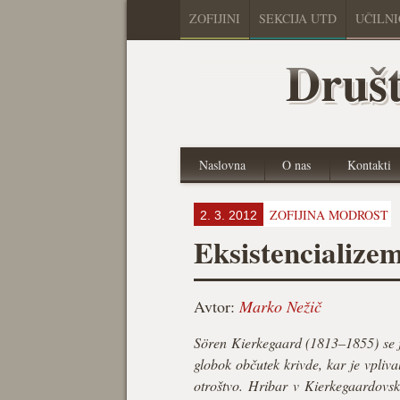
ZOFIJINI
SEKCIJA UTD
UČILN
Društ
Naslovna
O nas
Kontakti
ZOFIJINA MODROST
2. 3. 2012
Eksistencialize
Avtor:
Marko Nežič
Sören Kierkegaard (1813–1855) se je
globok občutek krivde, kar je vpliva
otroštvo. Hribar v Kierkegaardovs