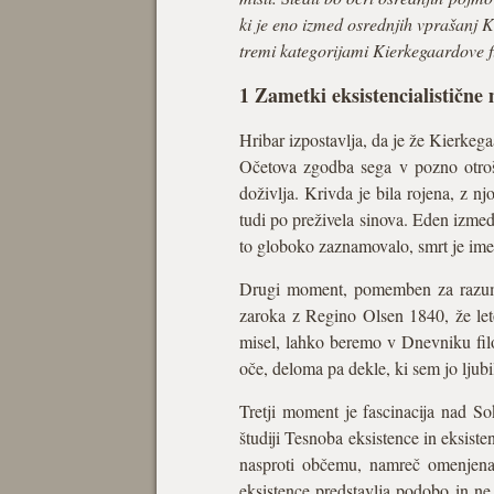
ki je eno izmed osrednjih vprašanj K
tremi kategorijami Kierkegaardove fil
1 Zametki eksistencialistične
Hribar izpostavlja, da je že Kierkeg
Očetova zgodba sega v pozno otrošt
doživlja. Krivda je bila rojena, z nj
tudi po preživela sinova. Eden izmed 
to globoko zaznamovalo, smrt je imel
Drugi moment, pomemben za razumev
zaroka z Regino Olsen 1840, že leto
misel, lahko beremo v Dnevniku filoz
oče, deloma pa dekle, ki sem jo ljubi
Tretji moment je fascinacija nad So
študiji Tesnoba eksistence in eksist
nasproti občemu, namreč omenjena 
eksistence predstavlja podobo in ne 