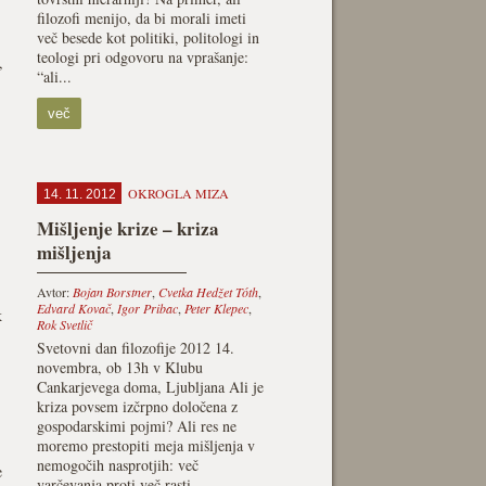
filozofi menijo, da bi morali imeti
več besede kot politiki, politologi in
teologi pri odgovoru na vprašanje:
,
“ali...
več
OKROGLA MIZA
14. 11. 2012
Mišljenje krize – kriza
mišljenja
Avtor:
Bojan Borstner
,
Cvetka Hedžet Tóth
,
Edvard Kovač
,
Igor Pribac
,
Peter Klepec
,
k
Rok Svetlič
Svetovni dan filozofije 2012 14.
novembra, ob 13h v Klubu
Cankarjevega doma, Ljubljana Ali je
,
kriza povsem izčrpno določena z
gospodarskimi pojmi? Ali res ne
moremo prestopiti meja mišljenja v
nemogočih nasprotjih: več
e
varčevanja proti več rasti,