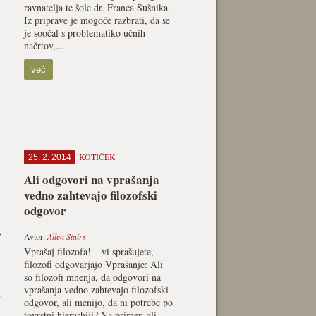
ravnatelja te šole dr. Franca Sušnika.
Iz priprave je mogoče razbrati, da se
je soočal s problematiko učnih
načrtov,...
več
KOTIČEK
25. 2. 2014
Ali odgovori na vprašanja
vedno zahtevajo filozofski
odgovor
,
Avtor:
Allen Stairs
Vprašaj filozofa! – vi sprašujete,
filozofi odgovarjajo Vprašanje: Ali
so filozofi mnenja, da odgovori na
vprašanja vedno zahtevajo filozofski
m
odgovor, ali menijo, da ni potrebe po
tovrstni hierarhiji? Na primer, ali