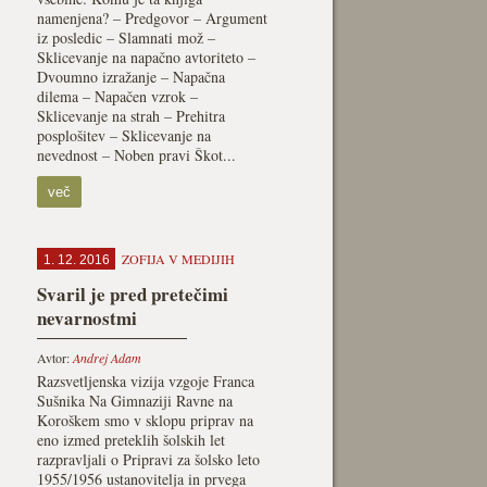
namenjena? – Predgovor – Argument
iz posledic – Slamnati mož –
Sklicevanje na napačno avtoriteto –
Dvoumno izražanje – Napačna
dilema – Napačen vzrok –
Sklicevanje na strah – Prehitra
posplošitev – Sklicevanje na
nevednost – Noben pravi Škot...
več
ZOFIJA V MEDIJIH
1. 12. 2016
Svaril je pred pretečimi
nevarnostmi
Avtor:
Andrej Adam
Razsvetljenska vizija vzgoje Franca
Sušnika Na Gimnaziji Ravne na
Koroškem smo v sklopu priprav na
eno izmed preteklih šolskih let
razpravljali o Pripravi za šolsko leto
1955/1956 ustanovitelja in prvega