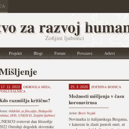
ICA
vo za razvoj human
Zofijini ljubimci
Projekti
Blogi
Forum
Povezave
Arhivi
Mišljenje
OKROGLA MIZA
,
ZOFIJINA BODICA
17. 11. 2022
25. 3. 2020
POSLUŠALNICA
Možnosti mišljenja v času
Kdo razmišlja kritično?
koronavirusa
Avtor:
Oddelek za filozofijo
,
Pedagoški
Avtor:
Boris Vezjak
inštitut
,
SFD
,
UNESCO
,
Zofijini ljubimci
Novinarka iz italijanskega Bergama,
UNESCO svetovni dan filozofije
v katerem še zlasti pustoši smrt, ni
2022 Osrednji dogodek slovenske