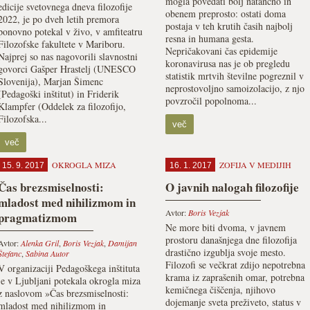
mogla povedati bolj natančno in
edicije svetovnega dneva filozofije
obenem preprosto: ostati doma
2022, je po dveh letih premora
postaja v teh krutih časih najbolj
ponovno potekal v živo, v amfiteatru
resna in humana gesta.
Filozofske fakultete v Mariboru.
Nepričakovani čas epidemije
Najprej so nas nagovorili slavnostni
koronavirusa nas je ob pregledu
govorci Gašper Hrastelj (UNESCO
statistik mrtvih številne pogreznil v
Slovenija), Marjan Šimenc
neprostovoljno samoizolacijo, z njo
(Pedagoški inštitut) in Friderik
povzročil popolnoma...
Klampfer (Oddelek za filozofijo,
Filozofska...
več
več
OKROGLA MIZA
ZOFIJA V MEDIJIH
15. 9. 2017
16. 1. 2017
Čas brezsmiselnosti:
O javnih nalogah filozofije
mladost med nihilizmom in
Avtor:
Boris Vezjak
pragmatizmom
Ne more biti dvoma, v javnem
prostoru današnjega dne filozofija
Avtor:
Alenka Gril
,
Boris Vezjak
,
Damijan
drastično izgublja svoje mesto.
Štefanc
,
Sabina Autor
Filozofi se večkrat zdijo nepotrebna
V organizaciji Pedagoškega inštituta
krama iz zaprašenih omar, potrebna
je v Ljubljani potekala okrogla miza
kemičnega čiščenja, njihovo
z naslovom »Čas brezsmiselnosti:
dojemanje sveta preživeto, status v
mladost med nihilizmom in