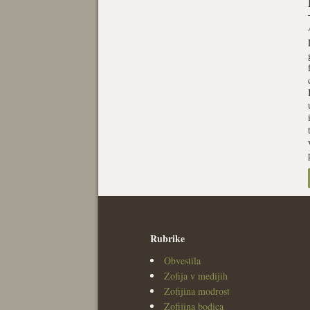
Rubrike
Obvestila
Zofija v medijih
Zofijina modrost
Zofijina bodica