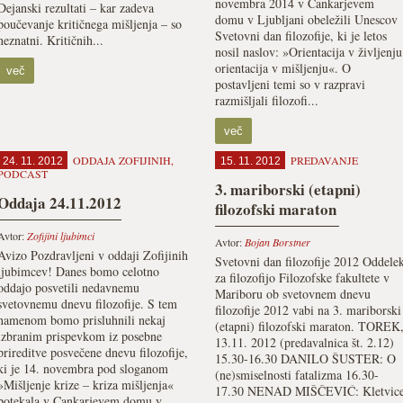
novembra 2014 v Cankarjevem
Dejanski rezultati – kar zadeva
domu v Ljubljani obeležili Unescov
poučevanje kritičnega mišljenja – so
Svetovni dan filozofije, ki je letos
neznatni. Kritičnih...
nosil naslov: »Orientacija v življenju
orientacija v mišljenju«. O
več
postavljeni temi so v razpravi
razmišljali filozofi...
več
ODDAJA ZOFIJINIH
,
PREDAVANJE
24. 11. 2012
15. 11. 2012
PODCAST
3. mariborski (etapni)
Oddaja 24.11.2012
filozofski maraton
Avtor:
Zofijini ljubimci
Avtor:
Bojan Borstner
Avizo Pozdravljeni v oddaji Zofijinih
Svetovni dan filozofije 2012 Oddele
ljubimcev! Danes bomo celotno
za filozofijo Filozofske fakultete v
oddajo posvetili nedavnemu
Mariboru ob svetovnem dnevu
svetovnemu dnevu filozofije. S tem
filozofije 2012 vabi na 3. mariborski
namenom bomo prisluhnili nekaj
(etapni) filozofski maraton. TOREK
izbranim prispevkom iz posebne
13.11. 2012 (predavalnica št. 2.12)
prireditve posvečene dnevu filozofije,
15.30-16.30 DANILO ŠUSTER: O
ki je 14. novembra pod sloganom
(ne)smiselnosti fatalizma 16.30-
»Mišljenje krize – kriza mišljenja«
17.30 NENAD MIŠČEVIĆ: Kletvic
potekala v Cankarjevem domu v