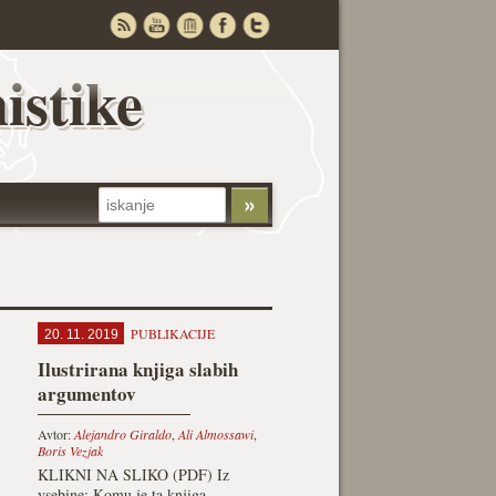
istike
PUBLIKACIJE
20. 11. 2019
Ilustrirana knjiga slabih
argumentov
Avtor:
Alejandro Giraldo
,
Ali Almossawi
,
Boris Vezjak
KLIKNI NA SLIKO (PDF) Iz
vsebine: Komu je ta knjiga