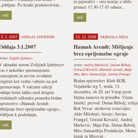
in pejorativi – oris teorije z obilo
Ljubljani. Po kratki predstavitveni...
primeri 17.30-17.45 odmor...
več
več
ODDAJA ZOFIJINIH
OKROGLA MIZA
3. 1. 2007
13. 12. 2006
Oddaja 3.1.2007
Hannah Arendt: Mišljenje
brez oprijemalne ograje
Avtor:
Zofijini ljubimci
V aktualni sezoni Zofijinih ljubimcev
Avtor:
Andrej Marković
,
Dušan Rebolj
,
Gorazd Kovačič
,
Hannah Arendt
,
Maja
vas z nekoliko spremenjenim
Pan
,
Miro Samardžija
,
Savina Frangež
konceptom in novim uvodnim
Bralna uprizoritev Klub KGB,
jinglom kot vedno vabimo na pot
Vojašniški trg 5, sreda, 13.
spoznavanja. V tokratni ediciji
decembra, ob 20. uri Vstop prost
oddaje boste lahko med drugim
Idejna zasnova in priredba: Vlasta
prisluhnili odlomku posnetka bralne
Jalušič; prevod: Dušan Rebolj; režija
uprizoritve »Hannah Arendt:
Rok Vevar; strokovni svetovalec:
Mišljenje brez oprijemalne ograje«.
Aldo Milohnić; berejo: Savina
Vabljeni k poslušanju.
Frangež, Gorazd Kovačič, Andrej
Marković, Maja Pan, Dušan Rebolj,
več
Miro Samardžija Produkcija: Mesto
žensk in Mirovni...