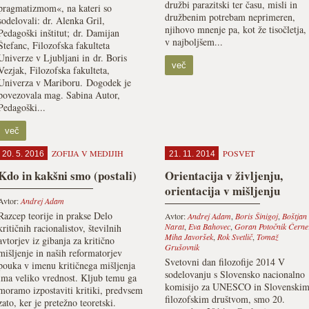
družbi parazitski ter času, misli in
pragmatizmom«, na kateri so
družbenim potrebam neprimeren,
sodelovali: dr. Alenka Gril,
njihovo mnenje pa, kot že tisočletja,
Pedagoški inštitut; dr. Damijan
v najboljšem...
Štefanc, Filozofska fakulteta
Univerze v Ljubljani in dr. Boris
več
Vezjak, Filozofska fakulteta,
Univerza v Mariboru. Dogodek je
povezovala mag. Sabina Autor,
Pedagoški...
več
ZOFIJA V MEDIJIH
POSVET
20. 5. 2016
21. 11. 2014
Kdo in kakšni smo (postali)
Orientacija v življenju,
orientacija v mišljenju
Avtor:
Andrej Adam
Razcep teorije in prakse Delo
Avtor:
Andrej Adam
,
Boris Šinigoj
,
Boštjan
Narat
,
Eva Bahovec
,
Goran Potočnik Černe
kritičnih racionalistov, številnih
Miha Javoršek
,
Rok Svetlič
,
Tomaž
avtorjev iz gibanja za kritično
Grušovnik
mišljenje in naših reformatorjev
Svetovni dan filozofije 2014 V
pouka v imenu kritičnega mišljenja
sodelovanju s Slovensko nacionalno
ima veliko vrednost. Kljub temu ga
komisijo za UNESCO in Slovenski
moramo izpostaviti kritiki, predvsem
filozofskim društvom, smo 20.
zato, ker je pretežno teoretski.