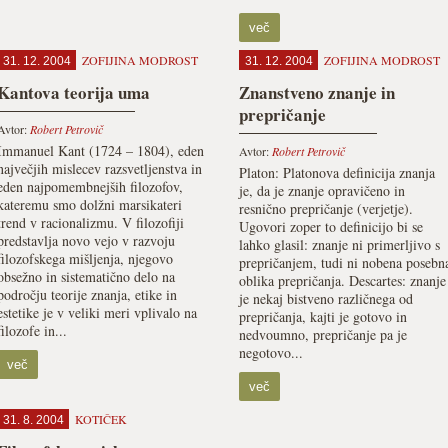
več
ZOFIJINA MODROST
ZOFIJINA MODROST
31. 12. 2004
31. 12. 2004
Kantova teorija uma
Znanstveno znanje in
prepričanje
Avtor:
Robert Petrovič
Immanuel Kant (1724 – 1804), eden
Avtor:
Robert Petrovič
največjih mislecev razsvetljenstva in
Platon: Platonova definicija znanja
eden najpomembnejših filozofov,
je, da je znanje opravičeno in
kateremu smo dolžni marsikateri
resnično prepričanje (verjetje).
trend v racionalizmu. V filozofiji
Ugovori zoper to definicijo bi se
predstavlja novo vejo v razvoju
lahko glasil: znanje ni primerljivo s
filozofskega mišljenja, njegovo
prepričanjem, tudi ni nobena posebn
obsežno in sistematično delo na
oblika prepričanja. Descartes: znanje
področju teorije znanja, etike in
je nekaj bistveno različnega od
estetike je v veliki meri vplivalo na
prepričanja, kajti je gotovo in
filozofe in...
nedvoumno, prepričanje pa je
negotovo...
več
več
KOTIČEK
31. 8. 2004