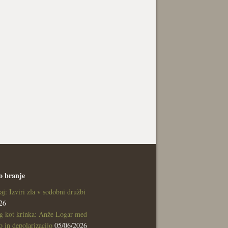
o branje
aj: Izviri zla v sodobni družbi
26
g kot krinka: Anže Logar med
 in depolarizacijo
05/06/2026