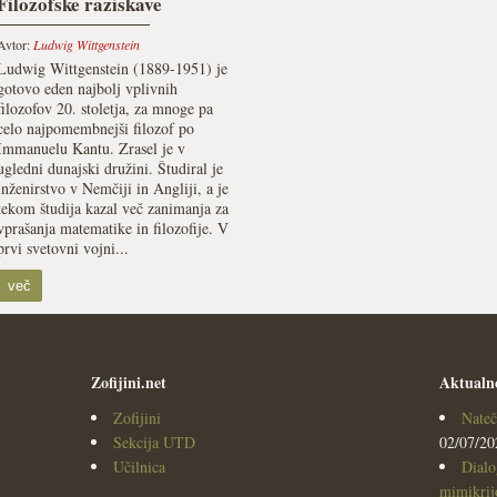
Filozofske raziskave
Avtor:
Ludwig Wittgenstein
Ludwig Wittgenstein (1889-1951) je
gotovo eden najbolj vplivnih
filozofov 20. stoletja, za mnoge pa
celo najpomembnejši filozof po
Immanuelu Kantu. Zrasel je v
ugledni dunajski družini. Študiral je
inženirstvo v Nemčiji in Angliji, a je
tekom študija kazal več zanimanja za
vprašanja matematike in filozofije. V
prvi svetovni vojni...
več
Zofijini.net
Aktualn
Zofijini
Nateč
Sekcija UTD
02/07/20
Učilnica
Dialo
mimikrijo