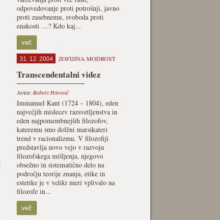
odpovedovanje proti potrošnji, javno
proti zasebnemu, svoboda proti
enakosti …? Kdo kaj...
več
ZOFIJINA MODROST
31. 12. 2004
Transcendentalni videz
Avtor:
Robert Petrovič
Immanuel Kant (1724 – 1804), eden
največjih mislecev razsvetljenstva in
eden najpomembnejših filozofov,
kateremu smo dolžni marsikateri
trend v racionalizmu. V filozofiji
predstavlja novo vejo v razvoju
filozofskega mišljenja, njegovo
:
obsežno in sistematično delo na
področju teorije znanja, etike in
estetike je v veliki meri vplivalo na
filozofe in...
več