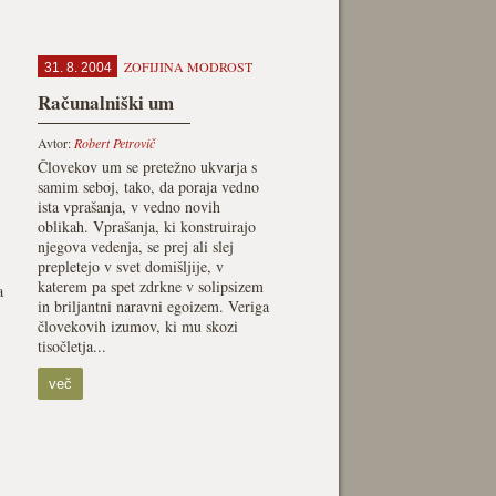
ZOFIJINA MODROST
31. 8. 2004
Računalniški um
Avtor:
Robert Petrovič
Človekov um se pretežno ukvarja s
samim seboj, tako, da poraja vedno
ista vprašanja, v vedno novih
oblikah. Vprašanja, ki konstruirajo
njegova vedenja, se prej ali slej
prepletejo v svet domišljije, v
katerem pa spet zdrkne v solipsizem
a
in briljantni naravni egoizem. Veriga
človekovih izumov, ki mu skozi
tisočletja...
več