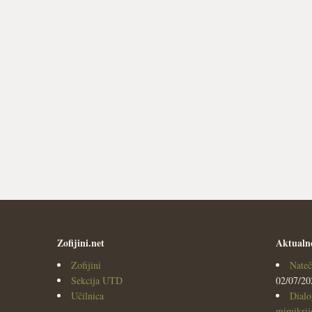
Zofijini.net
Aktualn
Zofijini
Nateč
Sekcija UTD
02/07/20
Učilnica
Dialo
mimikrijo