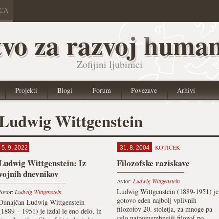
ICA
vo za razvoj human
Zofijini ljubimci
Projekti
Blogi
Forum
Povezave
Arhivi
Ludwig Wittgenstein
KOTIČEK
5. 9. 2022
31. 8. 2004
Ludwig Wittgenstein: Iz
Filozofske raziskave
vojnih dnevnikov
Avtor:
Ludwig Wittgenstein
Ludwig Wittgenstein (1889-1951) je
Avtor:
Ludwig Wittgenstein
gotovo eden najbolj vplivnih
Dunajčan Ludwig Wittgenstein
filozofov 20. stoletja, za mnoge pa
(1889 – 1951) je izdal le eno delo, in
celo najpomembnejši filozof po