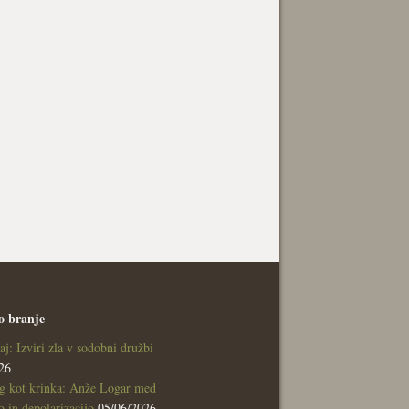
o branje
aj: Izviri zla v sodobni družbi
26
g kot krinka: Anže Logar med
 in depolarizacijo
05/06/2026