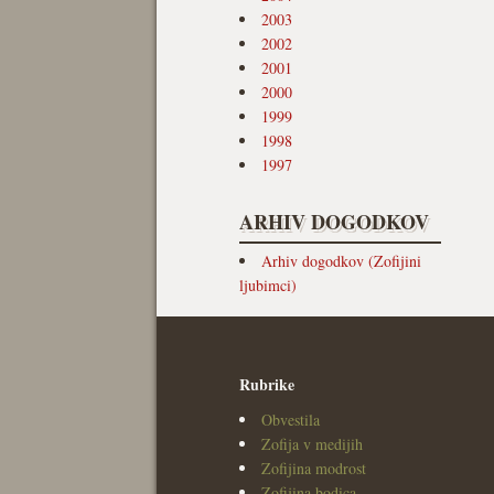
2003
2002
2001
2000
1999
1998
1997
ARHIV DOGODKOV
Arhiv dogodkov (Zofijini
ljubimci)
Rubrike
Obvestila
Zofija v medijih
Zofijina modrost
Zofijina bodica