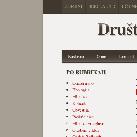
ZOFIJINI
SEKCIJA UTD
UČILN
Društ
Naslovna
O nas
Kontakti
PO RUBRIKAH
Cenzurirano
Ekologija
Filmsko
Kotiček
Obvestila
Poslušalnica
Filmsko vrtoglavo
Glasbeni ciklon
Oddaja Zofijinih