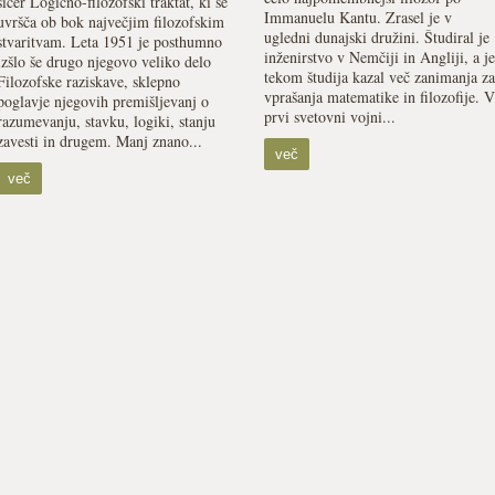
sicer Logično-filozofski traktat, ki se
Immanuelu Kantu. Zrasel je v
uvršča ob bok največjim filozofskim
ugledni dunajski družini. Študiral je
stvaritvam. Leta 1951 je posthumno
inženirstvo v Nemčiji in Angliji, a je
izšlo še drugo njegovo veliko delo
tekom študija kazal več zanimanja za
Filozofske raziskave, sklepno
vprašanja matematike in filozofije. V
poglavje njegovih premišljevanj o
prvi svetovni vojni...
razumevanju, stavku, logiki, stanju
zavesti in drugem. Manj znano...
več
več