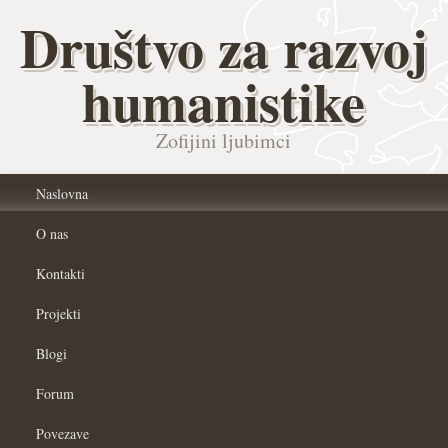
Društvo za razvoj
humanistike
Zofijini ljubimci
Naslovna
O nas
Kontakti
Projekti
Blogi
Forum
Povezave