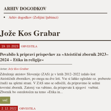
ARHIV DOGODKOV
Arhiv dogodkov (Zofijini ljubimci)
Jože Kos Grabar
OBVESTILA
19. 10. 2023
Povabilo k pripravi prispevkov za »Ateistični zbornik 2023–
2024 – Etika in religije«
Avtor:
Jože Kos Grabar
Združenje ateistov Slovenije (ZAS) je v letih 2012–2022 izdalo šest
Ateističnih zbornikov, po enega na dve leti. Vse si lahko ogledate oz. preberete
(tudi) na spletni strani. V ZAS smo se odločili, da pripravimo še sedmi
tovrstni zbornik. Zatorej vas vabimo, da prispevate k njegovi vsebini.
Zbornik bo osredotočen na temo »Etika in...
več
OBVESTILA
2. 12. 2022