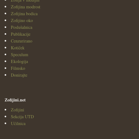
Zofijina modrost
Zofijina bodica
Zofijino oko
Poslušalnica
Publikacije
Cenzurirano
Kotiček
Speculum
Ekologija
Filmsko
Donirajte
Zofijini.net
Zofijini
Sekcija UTD
Učilnica