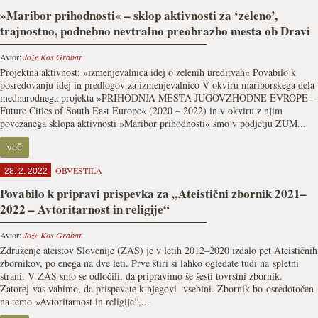
»Maribor prihodnosti« – sklop aktivnosti za ‘zeleno’,
trajnostno, podnebno nevtralno preobrazbo mesta ob Dravi
Avtor:
Jože Kos Grabar
Projektna aktivnost: »izmenjevalnica idej o zelenih ureditvah« Povabilo k
posredovanju idej in predlogov za izmenjevalnico V okviru mariborskega dela
mednarodnega projekta »PRIHODNJA MESTA JUGOVZHODNE EVROPE –
Future Cities of South East Europe« (2020 – 2022) in v okviru z njim
povezanega sklopa aktivnosti »Maribor prihodnosti« smo v podjetju ZUM...
več
OBVESTILA
28. 2. 2022
Povabilo k pripravi prispevka za „Ateistični zbornik 2021–
2022 – Avtoritarnost in religije“
Avtor:
Jože Kos Grabar
Združenje ateistov Slovenije (ZAS) je v letih 2012–2020 izdalo pet Ateističnih
zbornikov, po enega na dve leti. Prve štiri si lahko ogledate tudi na spletni
strani. V ZAS smo se odločili, da pripravimo še šesti tovrstni zbornik.
Zatorej vas vabimo, da prispevate k njegovi vsebini. Zbornik bo osredotočen
na temo »Avtoritarnost in religije“,...