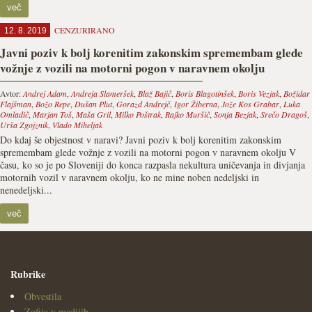
več
CENZURIRANO
12. 8. 2019
Javni poziv k bolj korenitim zakonskim spremembam glede
vožnje z vozili na motorni pogon v naravnem okolju
Avtor:
Andrej Adam
,
Andreja Slameršek
,
Blaž Bajič
,
Boris Blagotinšek
,
Boris Vezjak
,
Božidar
Flajšman
,
Božo Repe
,
Dušan Plut
,
Gorazd Andrejč
,
Igor Žiberna
,
Jože Kos Grabar
,
Luka
Omladič
,
Marjan Toš
,
Maša Gril
,
Milko Poštrak
,
Rajko Muršič
,
Sonja Bezjak
,
Srečo Dragoš
,
Urša Zgojznik
,
Vlado Miheljak
Do kdaj še objestnost v naravi? Javni poziv k bolj korenitim zakonskim
spremembam glede vožnje z vozili na motorni pogon v naravnem okolju V
času, ko so je po Sloveniji do konca razpasla nekultura uničevanja in divjanja
motornih vozil v naravnem okolju, ko ne mine noben nedeljski in
nenedeljski...
več
Rubrike
Obvestila
Zofija v medijih