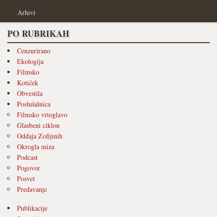
Arhivi
PO RUBRIKAH
Cenzurirano
Ekologija
Filmsko
Kotiček
Obvestila
Poslušalnica
Filmsko vrtoglavo
Glasbeni ciklon
Oddaja Zofijinih
Okrogla miza
Podcast
Pogovor
Posvet
Predavanje
Publikacije