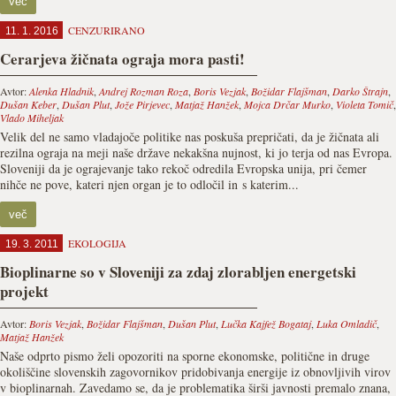
več
CENZURIRANO
11. 1. 2016
Cerarjeva žičnata ograja mora pasti!
Avtor:
Alenka Hladnik
,
Andrej Rozman Roza
,
Boris Vezjak
,
Božidar Flajšman
,
Darko Štrajn
,
Dušan Keber
,
Dušan Plut
,
Jože Pirjevec
,
Matjaž Hanžek
,
Mojca Drčar Murko
,
Violeta Tomič
,
Vlado Miheljak
Velik del ne samo vladajoče politike nas poskuša prepričati, da je žičnata ali
rezilna ograja na meji naše države nekakšna nujnost, ki jo terja od nas Evropa.
Sloveniji da je ograjevanje tako rekoč odredila Evropska unija, pri čemer
nihče ne pove, kateri njen organ je to odločil in s katerim...
več
EKOLOGIJA
19. 3. 2011
Bioplinarne so v Sloveniji za zdaj zlorabljen energetski
projekt
Avtor:
Boris Vezjak
,
Božidar Flajšman
,
Dušan Plut
,
Lučka Kajfež Bogataj
,
Luka Omladič
,
Matjaž Hanžek
Naše odprto pismo želi opozoriti na sporne ekonomske, politične in druge
okoliščine slovenskih zagovornikov pridobivanja energije iz obnovljivih virov
v bioplinarnah. Zavedamo se, da je problematika širši javnosti premalo znana,