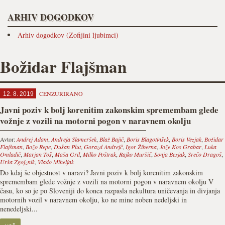
ARHIV DOGODKOV
Arhiv dogodkov (Zofijini ljubimci)
Božidar Flajšman
CENZURIRANO
12. 8. 2019
Javni poziv k bolj korenitim zakonskim spremembam glede
vožnje z vozili na motorni pogon v naravnem okolju
Avtor:
Andrej Adam
,
Andreja Slameršek
,
Blaž Bajič
,
Boris Blagotinšek
,
Boris Vezjak
,
Božidar
Flajšman
,
Božo Repe
,
Dušan Plut
,
Gorazd Andrejč
,
Igor Žiberna
,
Jože Kos Grabar
,
Luka
Omladič
,
Marjan Toš
,
Maša Gril
,
Milko Poštrak
,
Rajko Muršič
,
Sonja Bezjak
,
Srečo Dragoš
,
Urša Zgojznik
,
Vlado Miheljak
Do kdaj še objestnost v naravi? Javni poziv k bolj korenitim zakonskim
spremembam glede vožnje z vozili na motorni pogon v naravnem okolju V
času, ko so je po Sloveniji do konca razpasla nekultura uničevanja in divjanja
motornih vozil v naravnem okolju, ko ne mine noben nedeljski in
nenedeljski...