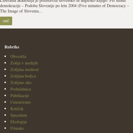
Liberalna akademija je predstavila slovensko in angleško knjigo: Pet minut
demokracije – Podoba Slovenije po letu 2004 (Five minutes of Democracy –
The Image of Slovenia...
več
Rubrike
Obvestila
Zofija v medijih
Zofijina modrost
Zofijina bodica
Zofijino oko
Poslušalnica
Publikacije
Cenzurirano
Kotiček
Speculum
Ekologija
Filmsko