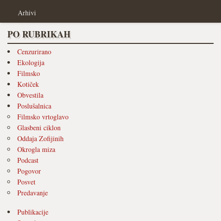
Arhivi
PO RUBRIKAH
Cenzurirano
Ekologija
Filmsko
Kotiček
Obvestila
Poslušalnica
Filmsko vrtoglavo
Glasbeni ciklon
Oddaja Zofijinih
Okrogla miza
Podcast
Pogovor
Posvet
Predavanje
Publikacije