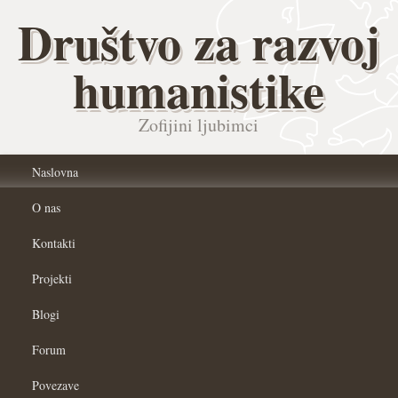
Društvo za razvoj
humanistike
Zofijini ljubimci
Naslovna
O nas
Kontakti
Projekti
Blogi
Forum
Povezave