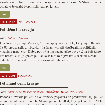
zaradi česar želimo z našim apelom sprožiti širšo razpravo. V Sloveniji sedaj
obratuje že enajst bioplinskih naprav, ki iz...
več
PREDAVANJE
18. 6. 2009
Politična ilustracija
Avtor:
Božidar Flajšman
Umetnostna galerija Maribor, Strossmayerjeva 6 četrtek, 18. junij 2009, ob
18.00 predavatelj: dr. Božidar Flajšman, teoretik družbenih in političnih
vizualnih nagovorov Dobra politična ilustracija lahko pove več in bolj jasno
kot besedilo, ki ga spremlja. Lahko je tudi minljiva kot članek ali zaradi
aktualnosti sporočila v različnih časovnih intervalih...
več
POGOVOR
11. 3. 2008
Pet minut demokracije
Avtor:
Boris Vezjak
,
Božidar Flajšman
,
Darko Štrajn
,
Mojca Drčar Murko
Podoba Slovenije po letu 2004 Posnetek pogovora ob predstavitvi knjige: Pet
minut demokracije – Podoba Slovenije po letu 2004, ki je potekal 11.3.2008.