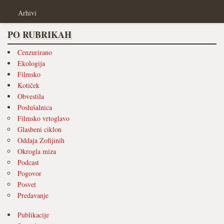
Arhivi
PO RUBRIKAH
Cenzurirano
Ekologija
Filmsko
Kotiček
Obvestila
Poslušalnica
Filmsko vrtoglavo
Glasbeni ciklon
Oddaja Zofijinih
Okrogla miza
Podcast
Pogovor
Posvet
Predavanje
Publikacije