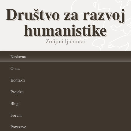
Društvo za razvoj
humanistike
Zofijini ljubimci
Naslovna
O nas
Kontakti
Projekti
Blogi
Forum
Povezave