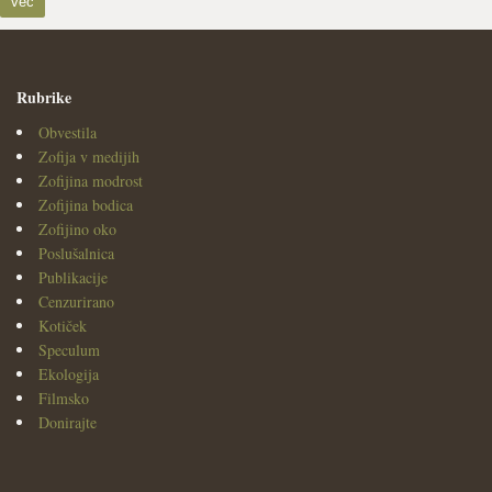
več
Rubrike
Obvestila
Zofija v medijih
Zofijina modrost
Zofijina bodica
Zofijino oko
Poslušalnica
Publikacije
Cenzurirano
Kotiček
Speculum
Ekologija
Filmsko
Donirajte