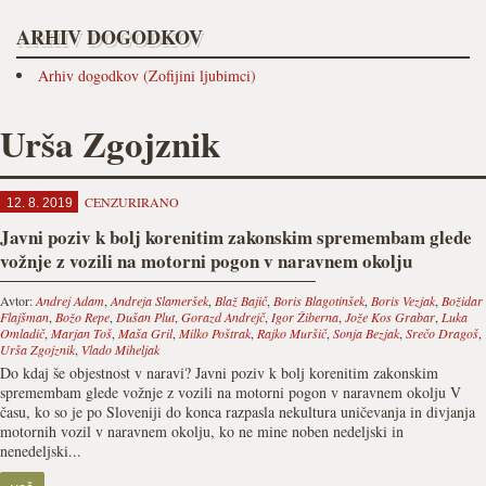
ARHIV DOGODKOV
Arhiv dogodkov (Zofijini ljubimci)
Urša Zgojznik
CENZURIRANO
12. 8. 2019
Javni poziv k bolj korenitim zakonskim spremembam glede
vožnje z vozili na motorni pogon v naravnem okolju
Avtor:
Andrej Adam
,
Andreja Slameršek
,
Blaž Bajič
,
Boris Blagotinšek
,
Boris Vezjak
,
Božidar
Flajšman
,
Božo Repe
,
Dušan Plut
,
Gorazd Andrejč
,
Igor Žiberna
,
Jože Kos Grabar
,
Luka
Omladič
,
Marjan Toš
,
Maša Gril
,
Milko Poštrak
,
Rajko Muršič
,
Sonja Bezjak
,
Srečo Dragoš
,
Urša Zgojznik
,
Vlado Miheljak
Do kdaj še objestnost v naravi? Javni poziv k bolj korenitim zakonskim
spremembam glede vožnje z vozili na motorni pogon v naravnem okolju V
času, ko so je po Sloveniji do konca razpasla nekultura uničevanja in divjanja
motornih vozil v naravnem okolju, ko ne mine noben nedeljski in
nenedeljski...