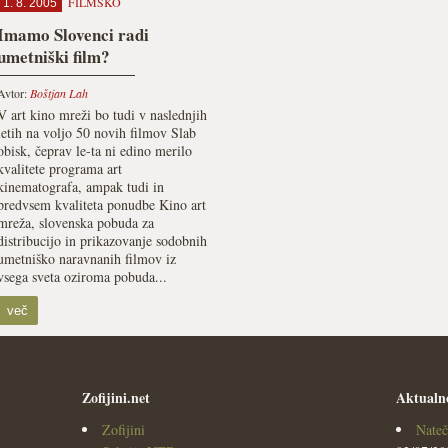
FILMSKO
1. 8. 2005
Imamo Slovenci radi
umetniški film?
Avtor:
Boštjan Lah
V art kino mreži bo tudi v naslednjih
letih na voljo 50 novih filmov Slab
obisk, čeprav le-ta ni edino merilo
kvalitete programa art
kinematografa, ampak tudi in
predvsem kvaliteta ponudbe Kino art
mreža, slovenska pobuda za
distribucijo in prikazovanje sodobnih
umetniško naravnanih filmov iz
vsega sveta oziroma pobuda...
več
Zofijini.net
Aktualn
Zofijini
Nateč