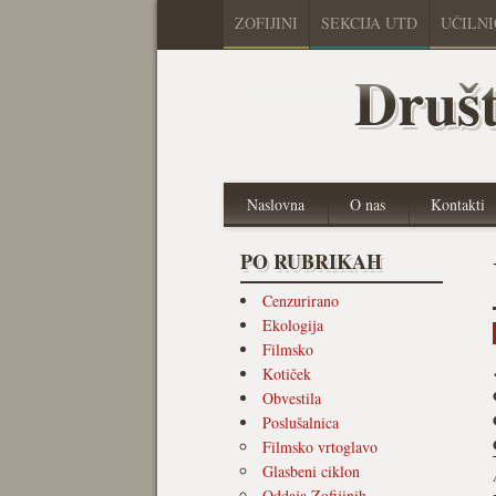
ZOFIJINI
SEKCIJA UTD
UČILN
Društ
Naslovna
O nas
Kontakti
PO RUBRIKAH
Cenzurirano
Ekologija
Filmsko
Kotiček
Obvestila
Poslušalnica
Filmsko vrtoglavo
Glasbeni ciklon
Oddaja Zofijinih