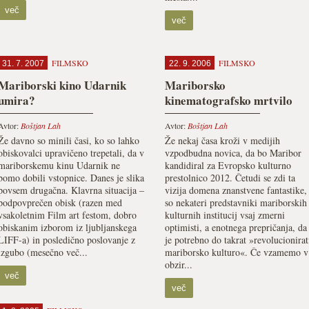
več
več
FILMSKO
FILMSKO
31. 7. 2007
22. 9. 2006
Mariborski kino Udarnik
Mariborsko
umira?
kinematografsko mrtvilo
Avtor:
Boštjan Lah
Avtor:
Boštjan Lah
Že davno so minili časi, ko so lahko
Že nekaj časa kroži v medijih
obiskovalci upravičeno trepetali, da v
vzpodbudna novica, da bo Maribor
mariborskemu kinu Udarnik ne
kandidiral za Evropsko kulturno
bomo dobili vstopnice. Danes je slika
prestolnico 2012. Četudi se zdi ta
povsem drugačna. Klavrna situacija –
vizija domena znanstvene fantastike,
podpovprečen obisk (razen med
so nekateri predstavniki mariborskih
vsakoletnim Film art festom, dobro
kulturnih institucij vsaj zmerni
obiskanim izborom iz ljubljanskega
optimisti, a enotnega prepričanja, da
LIFF-a) in posledično poslovanje z
je potrebno do takrat »revolucionirat
izgubo (mesečno več...
mariborsko kulturo«. Če vzamemo v
obzir...
več
več