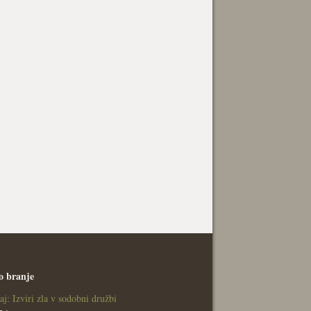
o branje
aj: Izviri zla v sodobni družbi