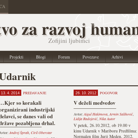
ICA
vo za razvoj human
Zofijini ljubimci
Projekti
Blogi
Forum
Povezave
Arhivi
Udarnik
PREDAVANJE
POGOVOR
13. 4. 2014
26. 10. 2012
…Kjer so korakali
V deželi medvedov
organizirani industrijski
Avtor:
Aigul Hakimova
,
Armin Salihović
,
delavci, se danes vali od
Lidija Radojević
,
Nika Autor
države pozabljena drhal.
V petek, 26.10.2012, ob 19.00 v
Mi…
kinu Udarnik v Mariboru Predfilma:
Avtor:
Andrej Šprah
,
Ciril Oberstar
Normalen film Jurij Meden, 2012,