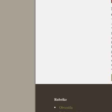
Rubrike
Obvestila