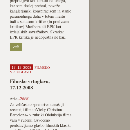
prepričljivo kot karkoli od tistega,
kar sem doslej prebral, poveže
kanglerjanski konspiracizem in stanje
paranoidnega duha v totem mestu
tudi s statusom kritike (in predvsem
kritikov) Maribora ali EPK kot
izdajalskih sovražnikov. Skratka:
EPK kritika je nedopustna ne kar...
več
FILMSKO
17. 12. 2008
VRTOGLAVO
Filmsko vrtoglavo,
17.12.2008
Avtor:
DRFK
Za veličastno spremstvo današnji
recenziji filma »Vicky Christina
Barcelona« v rubriki Obdukcija filma
vam v rubriki Ozvočeno
predstavljamo glasbo filmskih klasik,