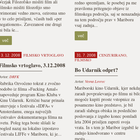
Vezjak Filozofsko misliti film ali
redno spremljam, še posebej pa me
filmsko misliti filozofijo smo
praviloma pritegnejo objave iz
primorani vedno znova, oziroma smo
filmskega področja, saj se nenazadnj
v to celo prisiljeni, včasih tudi »per
na tem področju prav v Mariboru
negationem«. Zavezanost ene drugi
vsaj zadnja...
ni bila še...
več
več
FILMSKO VRTOGLAVO
CENZURIRANO
,
3. 12. 2008
31. 7. 2008
FILMSKO
Filmsko vrtoglavo, 3.12.2008
Bo Udarnik odprt?
Avtor:
DRFK
Avtor:
Vesna Lovrec
Rubrika Ozvočeno tokrat z zvočno
Mariborski kino Udarnik, kjer nekda
podobo iz filma »Fucking Amal«
zaradi povpraševanja po filmu ni bil
napoveduje program Kino Kluba v
mogoče kupiti proste vstopnice za
Kinu Udarnik. Kritični bazar prinaša
posamezno kino predstavo, je bil
intervjuje s festivala »IDFA« v
zaradi slabega obiska in posledično
Amsterdamu, enega največjih
poslovanja z izgubo konec pomladi
festivalov dokumentarnega filma na
leta 2004 prisiljen zapreti svoja
svetu. Poleg tega boste slišali še
vrata. In s tem je Maribor izgubil še
pogled nazaj na lokalno izpostavo
zadnjo kinodvorano v centru
festivala LIFFe v Mariboru, ki je...
mesta....