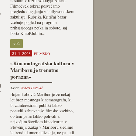
nastalih v režiji Woodyja Allena.
Filmočvek tokrat posvečamo
pregledu dogajanja v hollywoodskem
e
zakulisju. Rubrika Kritični bazar
vsebuje pogled na program
prihajajočega petka in sobote, saj
bosta KinoKlub in...
več
FILMSKO
31. 1. 2008
»Kinematografska kultura v
Mariboru je trenutno
porazna«
j
Avtor:
Robert Petrovič
o
Bojan Labovič Maribor je že nekaj
let brez mestnega kinematografa, ki
bi zainteresirani publiki lahko
ponudil zahtevnejšo filmsko vsebino,
ob tem pa se lahko pohvali z
največjim številom kinodvoran v
Sloveniji. Zakaj v Mariboru sledimo
le trendu komercializacije, ne pa tudi