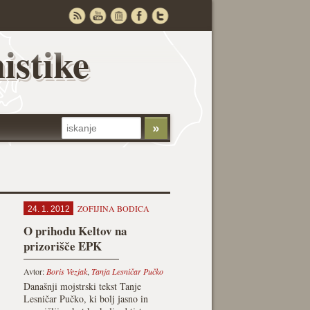
istike
ZOFIJINA BODICA
24. 1. 2012
O prihodu Keltov na
prizorišče EPK
Avtor:
Boris Vezjak
,
Tanja Lesničar Pučko
Današnji mojstrski tekst Tanje
Lesničar Pučko, ki bolj jasno in