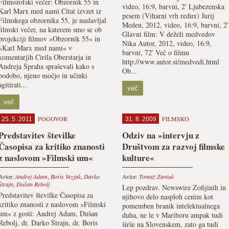
Filmozofski večer: Obzornik 55 in
video, 16:9, barvni, 2′ Ljubezenska
Karl Marx med nami Citat izvzet iz
pesem (Viharni vrh redux) Jurij
Filmskega obzornika 55, je naslavljal
Meden, 2012, video, 16:9, barvni, 2′
filmski večer, na katerem smo se ob
Glavni film: V deželi medvedov
projekciji filmov »Obzornik 55« in
Nika Autor, 2012, video, 16:9,
»Karl Marx med nami« v
barvni, 72′ Več o filmu
komentarjih Cirila Oberstarja in
http://www.autor.si/medvedi.html
Andreja Špraha spraševali kako s
Ob...
podobo, njeno močjo in učinki
agitirati...
več
več
POGOVOR
FILMSKO
25. 5. 2011
31. 8. 2009
Predstavitev številke
Odziv na »intervju z
Časopisa za kritiko znanosti
Društvom za razvoj filmske
z naslovom »Filmski um«
kulture«
Avtor:
Andrej Adam
,
Boris Vezjak
,
Darko
Avtor:
Tomaž Zaniuk
Štrajn
,
Dušan Rebolj
Lep pozdrav. Newswire Zofijinih in
Predstavitev številke Časopisa za
njihovo delo nasploh cenim kot
kritiko znanosti z naslovom »Filmski
pomemben branik intelektualnega
um« z gosti: Andrej Adam, Dušan
duha, ne le v Mariboru ampak tudi
Rebolj, dr. Darko Štrajn, dr. Boris
širše na Slovenskem, zato ga tudi