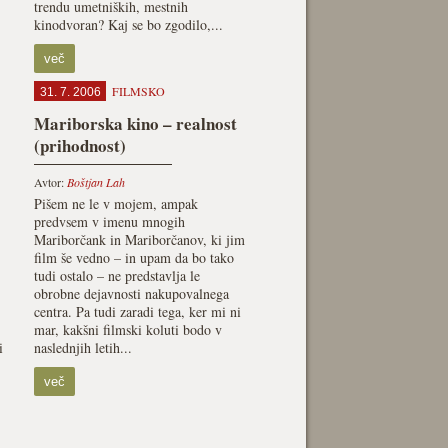
trendu umetniških, mestnih
kinodvoran? Kaj se bo zgodilo,...
več
FILMSKO
31. 7. 2006
Mariborska kino – realnost
(prihodnost)
Avtor:
Boštjan Lah
Pišem ne le v mojem, ampak
predvsem v imenu mnogih
Mariborčank in Mariborčanov, ki jim
film še vedno – in upam da bo tako
tudi ostalo – ne predstavlja le
obrobne dejavnosti nakupovalnega
centra. Pa tudi zaradi tega, ker mi ni
mar, kakšni filmski koluti bodo v
i
naslednjih letih...
več