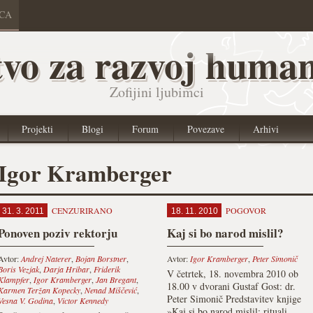
ICA
vo za razvoj human
Zofijini ljubimci
Projekti
Blogi
Forum
Povezave
Arhivi
Igor Kramberger
CENZURIRANO
POGOVOR
31. 3. 2011
18. 11. 2010
Ponoven poziv rektorju
Kaj si bo narod mislil?
Avtor:
Andrej Naterer
,
Bojan Borstner
,
Avtor:
Igor Kramberger
,
Peter Simonič
Boris Vezjak
,
Darja Hribar
,
Friderik
V četrtek, 18. novembra 2010 ob
Klampfer
,
Igor Kramberger
,
Jan Bregant
,
18.00 v dvorani Gustaf Gost: dr.
Karmen Teržan Kopecky
,
Nenad Miščević
,
Peter Simonič Predstavitev knjige
Vesna V. Godina
,
Victor Kennedy
»Kaj si bo narod mislil: rituali