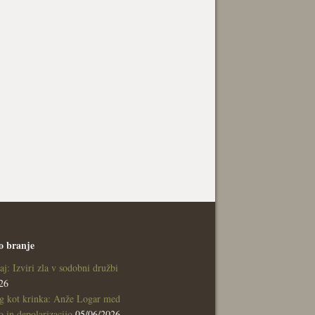
o branje
aj: Izviri zla v sodobni družbi
26
g kot krinka: Anže Logar med
 in depolarizacijo
05/06/2026