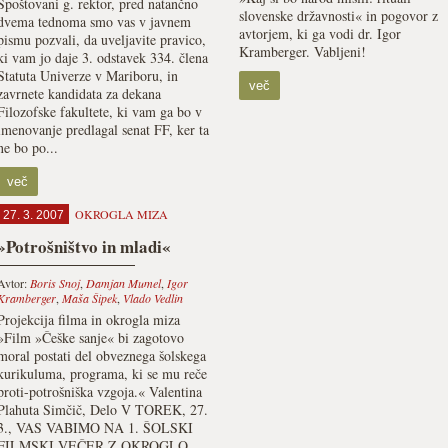
Spoštovani g. rektor, pred natančno
slovenske državnosti« in pogovor z
dvema tednoma smo vas v javnem
avtorjem, ki ga vodi dr. Igor
pismu pozvali, da uveljavite pravico,
Kramberger. Vabljeni!
ki vam jo daje 3. odstavek 334. člena
Statuta Univerze v Mariboru, in
več
zavrnete kandidata za dekana
Filozofske fakultete, ki vam ga bo v
imenovanje predlagal senat FF, ker ta
ne bo po...
več
OKROGLA MIZA
27. 3. 2007
»Potrošništvo in mladi«
Avtor:
Boris Snoj
,
Damjan Mumel
,
Igor
Kramberger
,
Maša Šipek
,
Vlado Vedlin
Projekcija filma in okrogla miza
»Film »Češke sanje« bi zagotovo
moral postati del obveznega šolskega
kurikuluma, programa, ki se mu reče
proti-potrošniška vzgoja.« Valentina
Plahuta Simčič, Delo V TOREK, 27.
3., VAS VABIMO NA 1. ŠOLSKI
FILMSKI VEČER Z OKROGLO