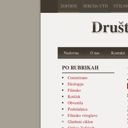
ZOFIJINI
SEKCIJA UTD
UČILN
Društ
Naslovna
O nas
Kontakti
PO RUBRIKAH
Cenzurirano
Ekologija
Filmsko
Kotiček
Obvestila
Poslušalnica
Filmsko vrtoglavo
Glasbeni ciklon
Oddaja Zofijinih