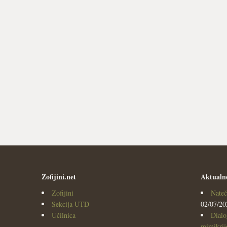
Zofijini.net
Aktualn
Zofijini
Nateč
Sekcija UTD
02/07/20
Učilnica
Dialo
mimikrijo