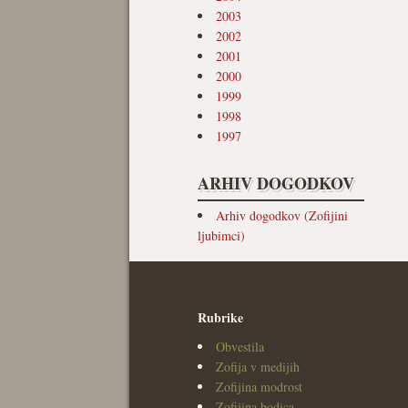
2003
2002
2001
2000
1999
1998
1997
ARHIV DOGODKOV
Arhiv dogodkov (Zofijini
ljubimci)
Rubrike
Obvestila
Zofija v medijih
Zofijina modrost
Zofijina bodica