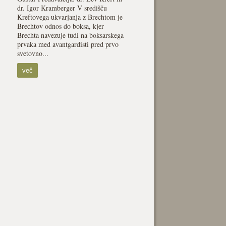
dr. Igor Kramberger V središču
Kreftovega ukvarjanja z Brechtom je
Brechtov odnos do boksa, kjer
Brechta navezuje tudi na boksarskega
prvaka med avantgardisti pred prvo
svetovno...
več