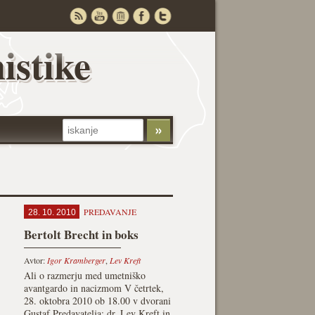
istike
PREDAVANJE
28. 10. 2010
Bertolt Brecht in boks
Avtor:
Igor Kramberger
,
Lev Kreft
Ali o razmerju med umetniško
avantgardo in nacizmom V četrtek,
28. oktobra 2010 ob 18.00 v dvorani
Gustaf Predavatelja: dr. Lev Kreft in