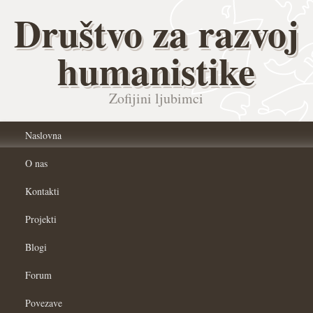
Društvo za razvoj
humanistike
Zofijini ljubimci
Naslovna
O nas
Kontakti
Projekti
Blogi
Forum
Povezave