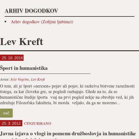
ARHIV DOGODKOV
Arhiv dogodkov (Zofijini ljubimci)
Lev Kreft
25. 10. 2016
Šport in humanistika
Avtor:
Jože Vogrinc
,
Lev Kreft
O tem, ali je šport »neresen« pojav ali pojav, ki razkriva bistvene razsežnosti
tistega, za kar človeku gre, se pogledi razhajajo. Glede na to, da so
humanistične študije športa vsaj na prvi pogled nekje na obrobju ved, ki jih
združuje Filozofska fakulteta, bi morda veljalo, da ga ne moremo...
več
CENZURIRANO
25. 3. 2012
Javna izjava o vlogi in pomenu družboslovja in humanistike