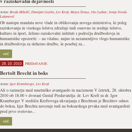
v raziskovalni dejavnosti
Avtor:
Breda Mihelič
,
Damijan Guštin
,
Lev Kreft
,
Mojca Štraus
,
Oto Luthar
,
Sonja Novak-
Lukanovič
Ob nastopu mandata nove vlade in oblikovanju novega ministrstva, ki poleg
raziskovanja in visokega šolstva združuje tudi osnovno in srednje šolstvo,
kulturo in šport, želimo raziskovalni inštituti s področja družboslovja in
humanistike opozoriti: – na vitalno, nujno in nezamenljivo vlogo humanistike
in družboslovja za sleherno družbo, še posebej za...
več
PREDAVANJE
28. 10. 2010
Bertolt Brecht in boks
Avtor:
Igor Kramberger
,
Lev Kreft
Ali o razmerju med umetniško avantgardo in nacizmom V četrtek, 28. oktobra
2010 ob 18.00 v dvorani Gustaf Predavatelja: dr. Lev Kreft in dr. Igor
Kramberger V središču Kreftovega ukvarjanja z Brechtom je Brechtov odnos
do boksa, kjer Brechta navezuje tudi na boksarskega prvaka med avantgardisti
pred prvo svetovno...
več