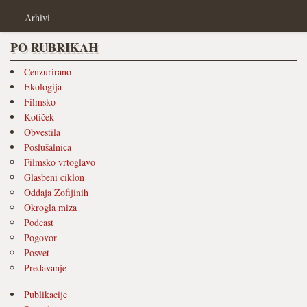
Arhivi
PO RUBRIKAH
Cenzurirano
Ekologija
Filmsko
Kotiček
Obvestila
Poslušalnica
Filmsko vrtoglavo
Glasbeni ciklon
Oddaja Zofijinih
Okrogla miza
Podcast
Pogovor
Posvet
Predavanje
Publikacije