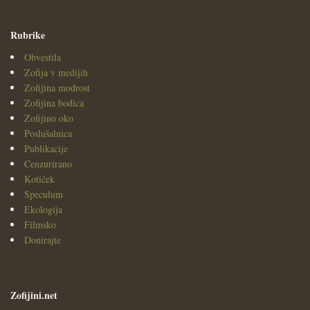
Rubrike
Obvestila
Zofija v medijih
Zofijina modrost
Zofijina bodica
Zofijino oko
Poslušalnica
Publikacije
Cenzurirano
Kotiček
Speculum
Ekologija
Filmsko
Donirajte
Zofijini.net