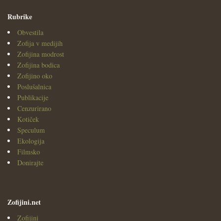
Rubrike
Obvestila
Zofija v medijih
Zofijina modrost
Zofijina bodica
Zofijino oko
Poslušalnica
Publikacije
Cenzurirano
Kotiček
Speculum
Ekologija
Filmsko
Donirajte
Zofijini.net
Zofijini