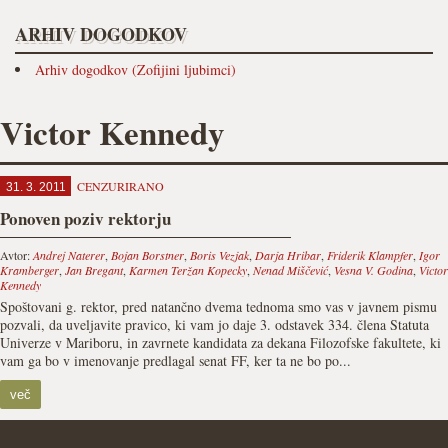
ARHIV DOGODKOV
Arhiv dogodkov (Zofijini ljubimci)
Victor Kennedy
CENZURIRANO
31. 3. 2011
Ponoven poziv rektorju
Avtor:
Andrej Naterer
,
Bojan Borstner
,
Boris Vezjak
,
Darja Hribar
,
Friderik Klampfer
,
Igor
Kramberger
,
Jan Bregant
,
Karmen Teržan Kopecky
,
Nenad Miščević
,
Vesna V. Godina
,
Victor
Kennedy
Spoštovani g. rektor, pred natančno dvema tednoma smo vas v javnem pismu
pozvali, da uveljavite pravico, ki vam jo daje 3. odstavek 334. člena Statuta
Univerze v Mariboru, in zavrnete kandidata za dekana Filozofske fakultete, ki
vam ga bo v imenovanje predlagal senat FF, ker ta ne bo po...
več