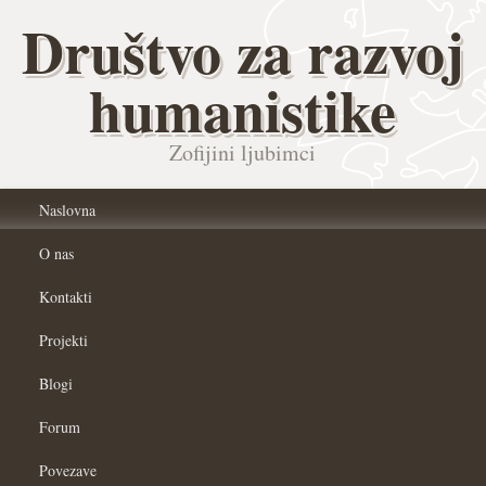
Društvo za razvoj
humanistike
Zofijini ljubimci
Naslovna
O nas
Kontakti
Projekti
Blogi
Forum
Povezave