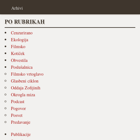
Arhivi
PO RUBRIKAH
Cenzurirano
Ekologija
Filmsko
Kotiček
Obvestila
Poslušalnica
Filmsko vrtoglavo
Glasbeni ciklon
Oddaja Zofijinih
Okrogla miza
Podcast
Pogovor
Posvet
Predavanje
Publikacije