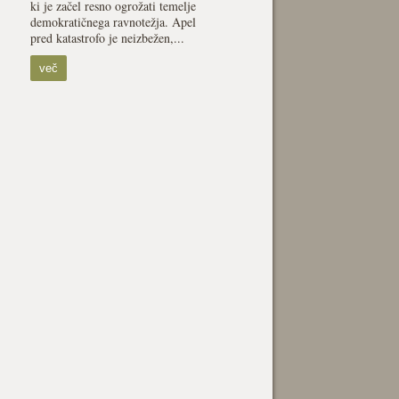
ki je začel resno ogrožati temelje
demokratičnega ravnotežja. Apel
pred katastrofo je neizbežen,...
več