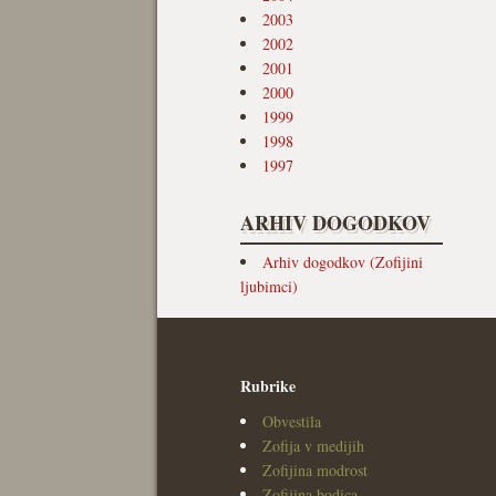
2003
2002
2001
2000
1999
1998
1997
ARHIV DOGODKOV
Arhiv dogodkov (Zofijini
ljubimci)
Rubrike
Obvestila
Zofija v medijih
Zofijina modrost
Zofijina bodica