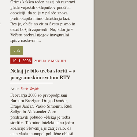
Grims kakšen teden nazaj ob razpravi
glede vojaških oklepnikov poočital
opoziciji, da se je v palačo znova
pretihotapila mimo detektorja laži.
a
Res je, običajno citira Sveto pismo in
deset božjih zapovedi. No, kdor je v
Večeru prebral njegov inavguralni
spis z naslovom...
več
ZOFIJA V MEDIJIH
10. 1. 2006
Nekaj je bilo treba storiti – s
programskim svetom RTV
Avtor:
Boris Vezjak
Februarja 2003 so prvopodpisani
Barbara Brezigar, Drago Demšar,
Drago Jančar, Vasko Simoniti, Rudi
Šeligo in Aleksander Zorn
predstavili pobudo »Nekaj je treba
storiti«. Takratno intelektualno jedro
koalicije Slovenija je zatrjevalo, da
nam vlada monopol politične oblasti,