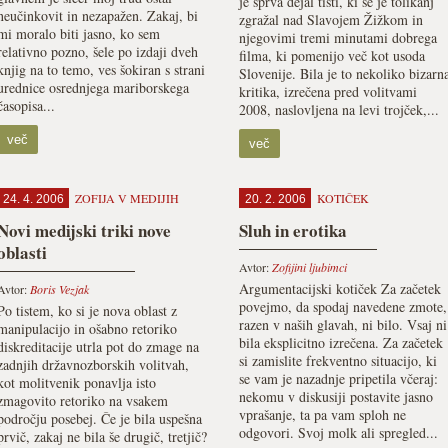
je sprva dejal tisti, ki se je tolikanj
neučinkovit in nezapažen. Zakaj, bi
zgražal nad Slavojem Žižkom in
mi moralo biti jasno, ko sem
njegovimi tremi minutami dobrega
relativno pozno, šele po izdaji dveh
filma, ki pomenijo več kot usoda
knjig na to temo, ves šokiran s strani
Slovenije. Bila je to nekoliko bizarn
urednice osrednjega mariborskega
kritika, izrečena pred volitvami
časopisa...
2008, naslovljena na levi trojček,...
več
več
ZOFIJA V MEDIJIH
KOTIČEK
24. 4. 2006
20. 2. 2006
Novi medijski triki nove
Sluh in erotika
oblasti
Avtor:
Zofijini ljubimci
Argumentacijski kotiček Za začetek
Avtor:
Boris Vezjak
povejmo, da spodaj navedene zmote,
Po tistem, ko si je nova oblast z
razen v naših glavah, ni bilo. Vsaj ni
manipulacijo in ošabno retoriko
bila eksplicitno izrečena. Za začetek
diskreditacije utrla pot do zmage na
si zamislite frekventno situacijo, ki
zadnjih državnozborskih volitvah,
se vam je nazadnje pripetila včeraj:
kot molitvenik ponavlja isto
nekomu v diskusiji postavite jasno
zmagovito retoriko na vsakem
vprašanje, ta pa vam sploh ne
področju posebej. Če je bila uspešna
odgovori. Svoj molk ali spregled...
prvič, zakaj ne bila še drugič, tretjič?