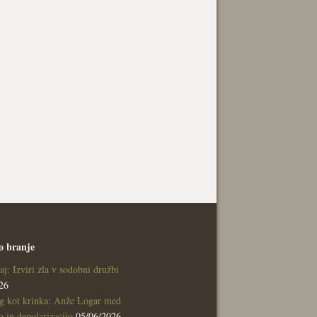
o branje
aj: Izviri zla v sodobni družbi
26
g kot krinka: Anže Logar med
 in depolarizacijo
05/06/2026