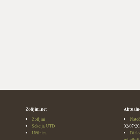
Zofijini.net
Aktualn
Zofijini
Nateč
Sekcija UTD
02/07/20
Učilnica
Dialo
mimikrijo