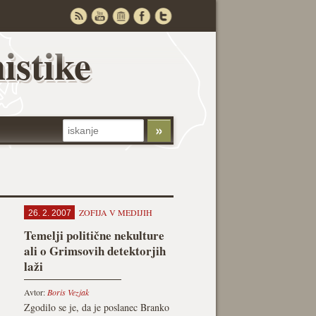
istike
ZOFIJA V MEDIJIH
26. 2. 2007
Temelji politične nekulture
ali o Grimsovih detektorjih
laži
Avtor:
Boris Vezjak
Zgodilo se je, da je poslanec Branko