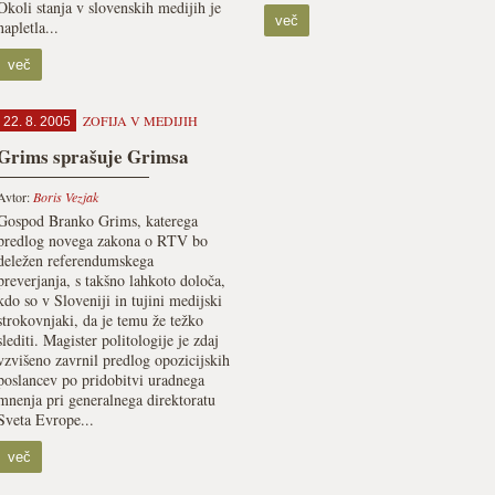
Okoli stanja v slovenskih medijih je
več
napletla...
več
ZOFIJA V MEDIJIH
22. 8. 2005
Grims sprašuje Grimsa
Avtor:
Boris Vezjak
Gospod Branko Grims, katerega
predlog novega zakona o RTV bo
deležen referendumskega
preverjanja, s takšno lahkoto določa,
kdo so v Sloveniji in tujini medijski
strokovnjaki, da je temu že težko
slediti. Magister politologije je zdaj
vzvišeno zavrnil predlog opozicijskih
poslancev po pridobitvi uradnega
mnenja pri generalnega direktoratu
Sveta Evrope...
več