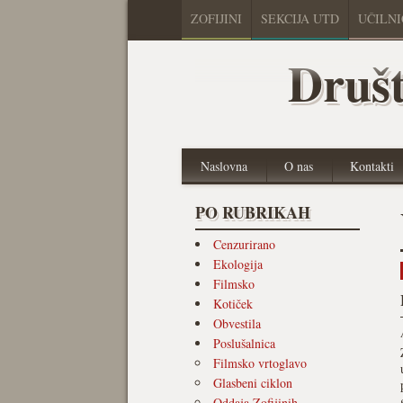
ZOFIJINI
SEKCIJA UTD
UČILN
Društ
Naslovna
O nas
Kontakti
PO RUBRIKAH
Cenzurirano
Ekologija
Filmsko
Kotiček
Obvestila
Poslušalnica
Filmsko vrtoglavo
Glasbeni ciklon
Oddaja Zofijinih