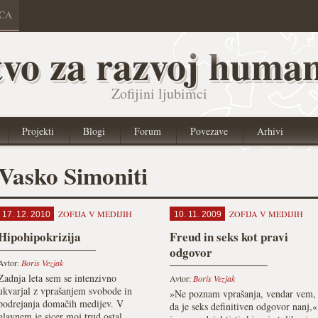
ICA
vo za razvoj human
Zofijini ljubimci
Projekti
Blogi
Forum
Povezave
Arhivi
Vasko Simoniti
ZOFIJA V MEDIJIH
ZOFIJA V MEDIJIH
17. 12. 2010
10. 11. 2009
Hipohipokrizija
Freud in seks kot pravi
odgovor
Avtor:
Boris Vezjak
Zadnja leta sem se intenzivno
Avtor:
Boris Vezjak
ukvarjal z vprašanjem svobode in
»Ne poznam vprašanja, vendar vem,
podrejanja domačih medijev. V
da je seks definitiven odgovor nanj,«
glavnem je sicer moj trud ostal