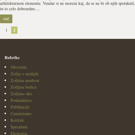
arhitekturnem elementu. Vendar si ne morem kaj, da se ne bi ob njih spotaknil,
in to celo dobesedno....
več
2
1
Rubrike
Obvestila
Zofija v medijih
Zofijina modrost
Zofijina bodica
Zofijino oko
Poslušalnica
Publikacije
Cenzurirano
Kotiček
Speculum
Ekologija