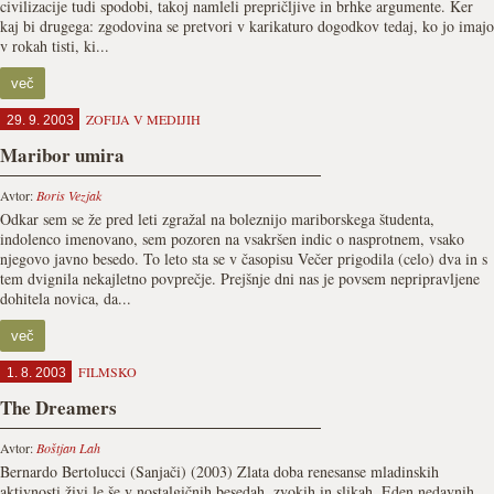
civilizacije tudi spodobi, takoj namleli prepričljive in brhke argumente. Ker
kaj bi drugega: zgodovina se pretvori v karikaturo dogodkov tedaj, ko jo imajo
v rokah tisti, ki...
več
ZOFIJA V MEDIJIH
29. 9. 2003
Maribor umira
Avtor:
Boris Vezjak
Odkar sem se že pred leti zgražal na boleznijo mariborskega študenta,
indolenco imenovano, sem pozoren na vsakršen indic o nasprotnem, vsako
njegovo javno besedo. To leto sta se v časopisu Večer prigodila (celo) dva in s
tem dvignila nekajletno povprečje. Prejšnje dni nas je povsem nepripravljene
dohitela novica, da...
več
FILMSKO
1. 8. 2003
The Dreamers
Avtor:
Boštjan Lah
Bernardo Bertolucci (Sanjači) (2003) Zlata doba renesanse mladinskih
aktivnosti živi le še v nostalgičnih besedah, zvokih in slikah. Eden nedavnih