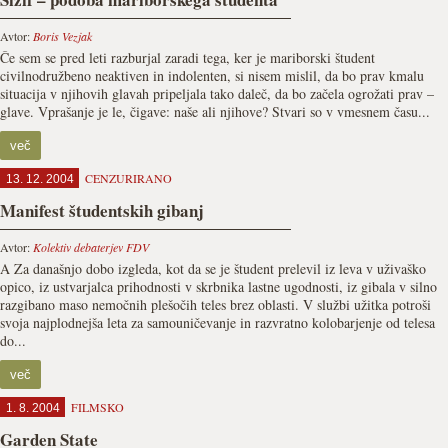
Avtor:
Boris Vezjak
Če sem se pred leti razburjal zaradi tega, ker je mariborski študent
civilnodružbeno neaktiven in indolenten, si nisem mislil, da bo prav kmalu
situacija v njihovih glavah pripeljala tako daleč, da bo začela ogrožati prav –
glave. Vprašanje je le, čigave: naše ali njihove? Stvari so v vmesnem času...
več
CENZURIRANO
13. 12. 2004
Manifest študentskih gibanj
Avtor:
Kolektiv debaterjev FDV
A Za današnjo dobo izgleda, kot da se je študent prelevil iz leva v uživaško
opico, iz ustvarjalca prihodnosti v skrbnika lastne ugodnosti, iz gibala v silno
razgibano maso nemočnih plešočih teles brez oblasti. V službi užitka potroši
svoja najplodnejša leta za samouničevanje in razvratno kolobarjenje od telesa
do...
več
FILMSKO
1. 8. 2004
Garden State