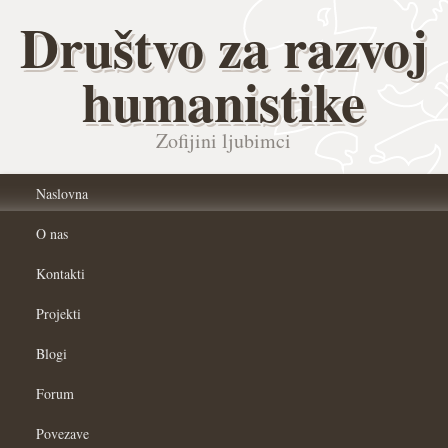
Društvo za razvoj
humanistike
Zofijini ljubimci
Naslovna
O nas
Kontakti
Projekti
Blogi
Forum
Povezave