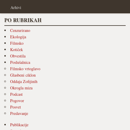
Arhivi
PO RUBRIKAH
Cenzurirano
Ekologija
Filmsko
Kotiček
Obvestila
Poslušalnica
Filmsko vrtoglavo
Glasbeni ciklon
Oddaja Zofijinih
Okrogla miza
Podcast
Pogovor
Posvet
Predavanje
Publikacije