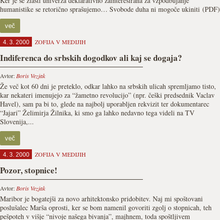
Ker je še zlasti univerza deklarativno zainteresirana za vzpodbujanje
humanistike se retorično sprašujemo… Svobode duha ni mogoče ukiniti (PDF)
več
ZOFIJA V MEDIJIH
4. 3. 2000
Indiferenca do srbskih dogodkov ali kaj se dogaja?
Avtor:
Boris Vezjak
Že več kot 60 dni je preteklo, odkar lahko na srbskih ulicah spremljamo tisto,
kar nekateri imenujejo za “žametno revolucijo” (npr. češki predsednik Vaclav
Havel), sam pa bi to, glede na najbolj uporabljen rekvizit ter dokumentarec
“Jajari” Želimirja Žilnika, ki smo ga lahko nedavno tega videli na TV
Slovenija,...
več
ZOFIJA V MEDIJIH
4. 3. 2000
Pozor, stopnice!
Avtor:
Boris Vezjak
Maribor je bogatejši za novo arhitektonsko pridobitev. Naj mi spoštovani
poslušalec Marša oprosti, ker se bom namenil govoriti zgolj o stopnicah, teh
pešpoteh v višje “nivoje našega bivanja”, majhnem, toda spoštljivem