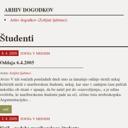
ARHIV DOGODKOV
Arhiv dogodkov (Zofijini ljubimci)
Študenti
ZOFIJA V MEDIJIH
6. 4. 2005
Oddaja 6.4.2005
Avtor:
Zofijini ljubimci
Avizo V teh sončnih pomladnih dneh smo za današnjo oddajo strnili nekaj
kritičnih misli o mariborskem študentu, nekaj, kar smo v zadnjem času puščali
nekoliko ob strani v upanju, da bo našel pot do »razsvetljenja«, a je edina
svetloba, ki mariborskemu študentu pade na oči, očitno tista stroboskopska.
Argumentacijsko...
več
ZOFIJA V MEDIJIH
2. 4. 2005
Sizif – podoba mariborskega študenta