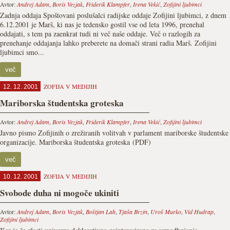
Avtor:
Andrej Adam
,
Boris Vezjak
,
Friderik Klampfer
,
Irena Vekić
,
Zofijini ljubimci
Zadnja oddaja Spoštovani poslušalci radijske oddaje Zofijini ljubimci, z dnem
6.12.2001 je Marš, ki nas je tedensko gostil vse od leta 1996, prenehal
oddajati, s tem pa zaenkrat tudi ni več naše oddaje. Več o razlogih za
prenehanje oddajanja lahko preberete na domači strani radia Marš. Zofijini
ljubimci smo...
več
ZOFIJA V MEDIJIH
12. 12. 2001
Mariborska študentska groteska
Avtor:
Andrej Adam
,
Boris Vezjak
,
Friderik Klampfer
,
Irena Vekić
,
Zofijini ljubimci
Javno pismo Zofijinih o zrežiranih volitvah v parlament mariborske študentske
organizacije. Mariborska študentska groteska (PDF)
več
ZOFIJA V MEDIJIH
10. 12. 2001
Svobode duha ni mogoče ukiniti
Avtor:
Andrej Adam
,
Boris Vezjak
,
Boštjan Lah
,
Tjaša Brzin
,
Uroš Murko
,
Vid Hudrap
,
Zofijini ljubimci