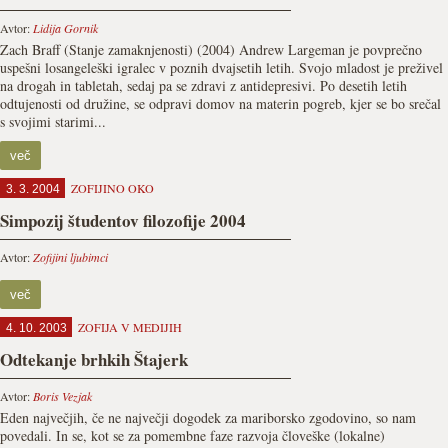
Avtor:
Lidija Gornik
Zach Braff (Stanje zamaknjenosti) (2004) Andrew Largeman je povprečno
uspešni losangeleški igralec v poznih dvajsetih letih. Svojo mladost je preživel
na drogah in tabletah, sedaj pa se zdravi z antidepresivi. Po desetih letih
odtujenosti od družine, se odpravi domov na materin pogreb, kjer se bo srečal
s svojimi starimi...
več
ZOFIJINO OKO
3. 3. 2004
Simpozij študentov filozofije 2004
Avtor:
Zofijini ljubimci
več
ZOFIJA V MEDIJIH
4. 10. 2003
Odtekanje brhkih Štajerk
Avtor:
Boris Vezjak
Eden največjih, če ne največji dogodek za mariborsko zgodovino, so nam
povedali. In se, kot se za pomembne faze razvoja človeške (lokalne)