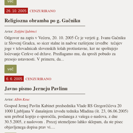
več
CENZURIRANO
26. 10. 2005
Religiozna obramba po g. Gačniku
Avtor:
Zofijini ljubimci
Odgovor na zapis v Večeru, 20. 10. 2005 Če je verjeti g. Ivanu Gačniku
iz Slovenj Gradca, so sicer stalne in nadvse razširjene izvedbe tečajev
joge v telovadnicah slovenskih šolah protiustavne, ker ne spoštujejo
ločevanje Cerkve od države. Predlagamo mu, da sproži pobudo za
presojo ustavnosti. V primeru, da...
več
CENZURIRANO
6. 6. 2005
Javno pismo Jerneju Pavlinu
Avtor:
Albin Keuc
Gospod Jernej Pavlin Kabinet predsednika Vlade RS Gregorčičeva 20
1000 Ljubljana V današnjem izvodu tednika Mladina (št. 23, 06.06.2005)
sem prebral kopijo e-sporočila, poslanega z vašega e-naslova, z dne
30.5.2005, z naslovom . Precej utemeljeno lahko sklepam, da ste pisec
objavljenega dopisa prav vi....