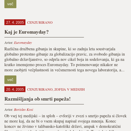
več
CENZURIRANO
27. 4. 2005
Kaj je Euromayday?
Avtor:
Euromayday
Različna družbena gibanja in skupine, ki so zadnja leta soustvarjala
globalno protestno gibanje za globalizacijo pravic, za svobodo gibanja in
globalno državljanstvo, so odprla nov cikel boja in sodelovanja, ki ga na
kratko imenujemo proces Euromayday. To poimenovanje nikakor ne
more zaobjeti večplastnosti in večsmernosti tega novega laboratorija, a...
več
CENZURIRANO
,
ZOFIJA V MEDIJIH
20. 4. 2005
Razmišljanja ob smrti papeža!
Avtor:
Borislav Kosi
Ob vsej tej medijski – in sploh – evforiji v zvezi s smrtjo papeža si človek
ne more kaj, da ne bi o vsem skupaj napisal svojega mnenja. Konec
koncev ne živimo v talibansko-katoliški državi, ampak v demokratični