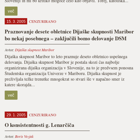
Sloveniji in mi bo kritiko mogoče celo kdo objavil. Torej, katoliška...
več
CENZURIRANO
15. 3. 2005
Praznovanje desete obletnice Dijaške skupnosti Maribor
bo nekaj posebnega – zaključili bomo delovanje DSM
Avtor:
Dijaška skupnost Maribor
Dijaška skupnost Maribor to leto praznuje deseto obletnico uspešnega
delovanja. Dijaška skupnost Maribor je postala skozi čas najbolje
organizirana dijaška organizacija v Slovenije, na to je predvsem ponosna
Študentska organizacija Univerze v Mariboru. Dijaška skupnost je
preživljala težke trenutke mnogokrat so stvari šle v napačno smer iz
katere skorajda...
več
CENZURIRANO
29. 1. 2005
O konsistentnosti g. Lenarčiča
Avtor:
Boris Vezjak