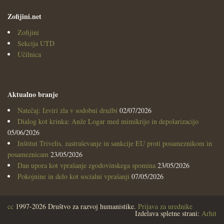
Zofijini.net
Zofijini
Sekcija UTD
Učilnica
Aktualno branje
Natečaj: Izviri zla v sodobni družbi
02/07/2026
Dialog kot krinka: Anže Logar med mimikrijo in depolarizacijo
05/06/2026
Inštitut Trivelis, zastraševanje in sankcije EU proti posameznikom in
posameznicam
23/05/2026
Dan upora kot vprašanje zgodovinskega spomina
23/05/2026
Pokojnine in delo kot socialni vprašanji
07/05/2026
cc
1997-2026 Društvo za razvoj humanistike.
Prijava za urednike
Izdelava spletne strani:
Arhit