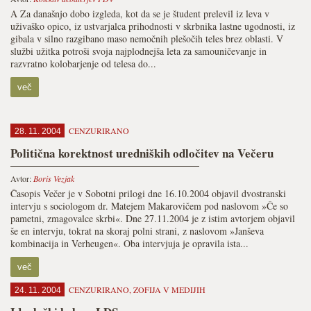
A Za današnjo dobo izgleda, kot da se je študent prelevil iz leva v
uživaško opico, iz ustvarjalca prihodnosti v skrbnika lastne ugodnosti, iz
gibala v silno razgibano maso nemočnih plešočih teles brez oblasti. V
službi užitka potroši svoja najplodnejša leta za samouničevanje in
razvratno kolobarjenje od telesa do...
več
CENZURIRANO
28. 11. 2004
Politična korektnost uredniških odločitev na Večeru
Avtor:
Boris Vezjak
Časopis Večer je v Sobotni prilogi dne 16.10.2004 objavil dvostranski
intervju s sociologom dr. Matejem Makarovičem pod naslovom »Če so
pametni, zmagovalce skrbi«. Dne 27.11.2004 je z istim avtorjem objavil
še en intervju, tokrat na skoraj polni strani, z naslovom »Janševa
kombinacija in Verheugen«. Oba intervjuja je opravila ista...
več
CENZURIRANO
,
ZOFIJA V MEDIJIH
24. 11. 2004