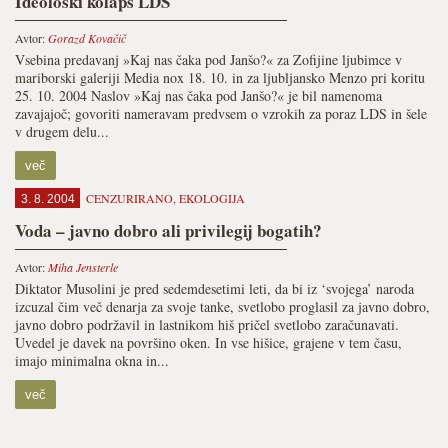
Ideološki kolaps LDS
Avtor:
Gorazd Kovačič
Vsebina predavanj »Kaj nas čaka pod Janšo?« za Zofijine ljubimce v
mariborski galeriji Media nox 18. 10. in za ljubljansko Menzo pri koritu
25. 10. 2004 Naslov »Kaj nas čaka pod Janšo?« je bil namenoma
zavajajoč; govoriti nameravam predvsem o vzrokih za poraz LDS in šele
v drugem delu...
več
CENZURIRANO
,
EKOLOGIJA
3. 8. 2004
Voda – javno dobro ali privilegij bogatih?
Avtor:
Miha Jensterle
Diktator Musolini je pred sedemdesetimi leti, da bi iz ‘svojega’ naroda
izcuzal čim več denarja za svoje tanke, svetlobo proglasil za javno dobro,
javno dobro podržavil in lastnikom hiš pričel svetlobo zaračunavati.
Uvedel je davek na površino oken. In vse hišice, grajene v tem času,
imajo minimalna okna in...
več