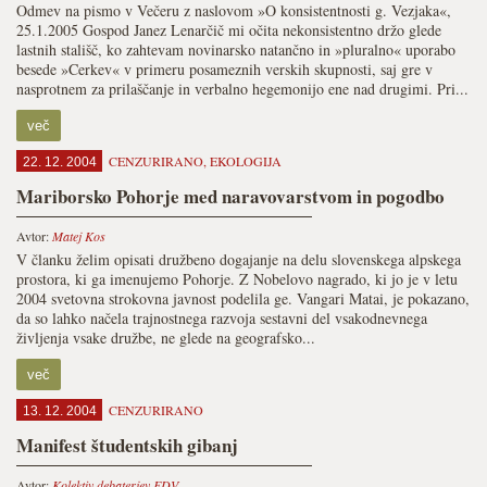
Odmev na pismo v Večeru z naslovom »O konsistentnosti g. Vezjaka«,
25.1.2005 Gospod Janez Lenarčič mi očita nekonsistentno držo glede
lastnih stališč, ko zahtevam novinarsko natančno in »pluralno« uporabo
besede »Cerkev« v primeru posameznih verskih skupnosti, saj gre v
nasprotnem za prilaščanje in verbalno hegemonijo ene nad drugimi. Pri...
več
CENZURIRANO
,
EKOLOGIJA
22. 12. 2004
Mariborsko Pohorje med naravovarstvom in pogodbo
Avtor:
Matej Kos
V članku želim opisati družbeno dogajanje na delu slovenskega alpskega
prostora, ki ga imenujemo Pohorje. Z Nobelovo nagrado, ki jo je v letu
2004 svetovna strokovna javnost podelila ge. Vangari Matai, je pokazano,
da so lahko načela trajnostnega razvoja sestavni del vsakodnevnega
življenja vsake družbe, ne glede na geografsko...
več
CENZURIRANO
13. 12. 2004
Manifest študentskih gibanj
Avtor:
Kolektiv debaterjev FDV