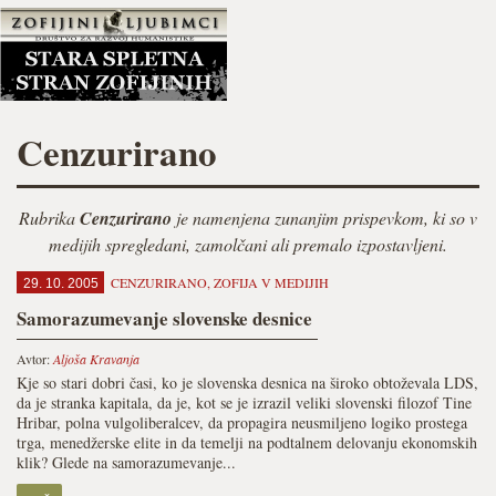
Cenzurirano
Rubrika
Cenzurirano
je namenjena zunanjim prispevkom, ki so v
medijih spregledani, zamolčani ali premalo izpostavljeni.
CENZURIRANO
,
ZOFIJA V MEDIJIH
29. 10. 2005
Samorazumevanje slovenske desnice
Avtor:
Aljoša Kravanja
Kje so stari dobri časi, ko je slovenska desnica na široko obtoževala LDS,
da je stranka kapitala, da je, kot se je izrazil veliki slovenski filozof Tine
Hribar, polna vulgoliberalcev, da propagira neusmiljeno logiko prostega
trga, menedžerske elite in da temelji na podtalnem delovanju ekonomskih
klik? Glede na samorazumevanje...