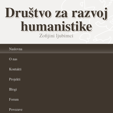
Društvo za razvoj
humanistike
Zofijini ljubimci
Naslovna
O nas
Kontakti
Projekti
Blogi
Forum
Povezave