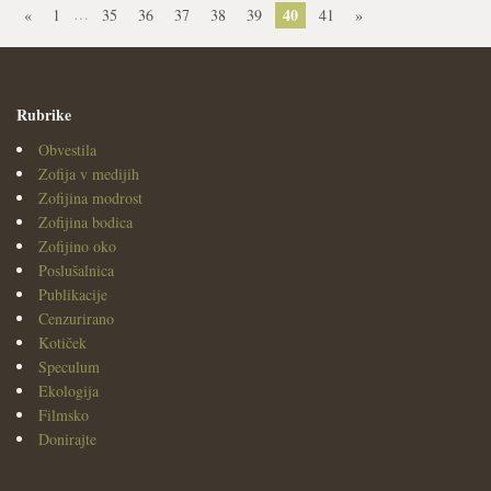
…
40
«
1
35
36
37
38
39
41
»
Rubrike
Obvestila
Zofija v medijih
Zofijina modrost
Zofijina bodica
Zofijino oko
Poslušalnica
Publikacije
Cenzurirano
Kotiček
Speculum
Ekologija
Filmsko
Donirajte