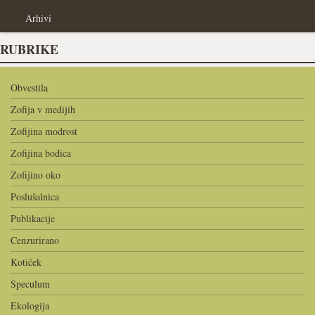
Arhivi
RUBRIKE
Obvestila
Zofija v medijih
Zofijina modrost
Zofijina bodica
Zofijino oko
Poslušalnica
Publikacije
Cenzurirano
Kotiček
Speculum
Ekologija