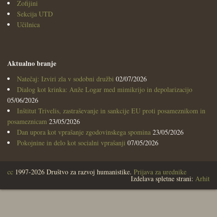
Zofijini
Sekcija UTD
Učilnica
Aktualno branje
Natečaj: Izviri zla v sodobni družbi
02/07/2026
Dialog kot krinka: Anže Logar med mimikrijo in depolarizacijo
05/06/2026
Inštitut Trivelis, zastraševanje in sankcije EU proti posameznikom in
posameznicam
23/05/2026
Dan upora kot vprašanje zgodovinskega spomina
23/05/2026
Pokojnine in delo kot socialni vprašanji
07/05/2026
cc
1997-2026 Društvo za razvoj humanistike.
Prijava za urednike
Izdelava spletne strani:
Arhit