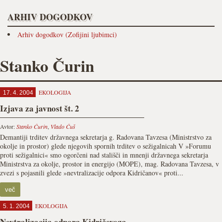
ARHIV DOGODKOV
Arhiv dogodkov (Zofijini ljubimci)
Stanko Čurin
EKOLOGIJA
17. 4. 2004
Izjava za javnost št. 2
Avtor:
Stanko Čurin
,
Vlado Čuš
Demantiji trditev državnega sekretarja g. Radovana Tavzesa (Ministrstvo za
okolje in prostor) glede njegovih spornih trditev o sežigalnicah V »Forumu
proti sežigalnici« smo ogorčeni nad stališči in mnenji državnega sekretarja
Ministrstva za okolje, prostor in energijo (MOPE), mag. Radovana Tavzesa, v
zvezi s pojasnili glede »nevtralizacije odpora Kidričanov« proti...
več
EKOLOGIJA
5. 1. 2004
Nevtralizacija odpora Kidričevega