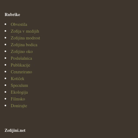
Rubrike
Obvestila
Zofija v medijih
Zofijina modrost
Zofijina bodica
Zofijino oko
Poslušalnica
Publikacije
Cenzurirano
Kotiček
Speculum
Ekologija
Filmsko
Donirajte
Zofijini.net