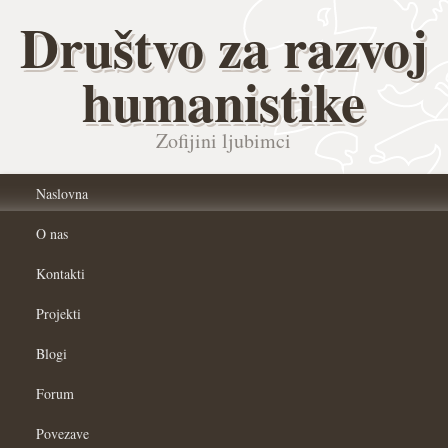
Društvo za razvoj
humanistike
Zofijini ljubimci
Naslovna
O nas
Kontakti
Projekti
Blogi
Forum
Povezave