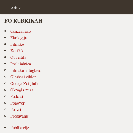
Arhivi
PO RUBRIKAH
Cenzurirano
Ekologija
Filmsko
Kotiček
Obvestila
Poslušalnica
Filmsko vrtoglavo
Glasbeni ciklon
Oddaja Zofijinih
Okrogla miza
Podcast
Pogovor
Posvet
Predavanje
Publikacije