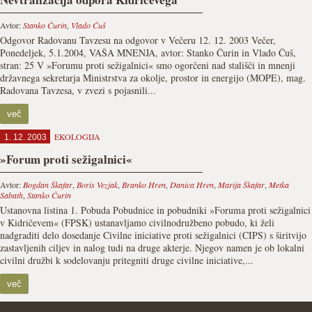
Avtor:
Stanko Čurin
,
Vlado Čuš
Odgovor Radovanu Tavzesu na odgovor v Večeru 12. 12. 2003 Večer,
Ponedeljek, 5.1.2004, VAŠA MNENJA, avtor: Stanko Čurin in Vlado Čuš,
stran: 25 V »Forumu proti sežigalnici« smo ogorčeni nad stališči in mnenji
državnega sekretarja Ministrstva za okolje, prostor in energijo (MOPE), mag.
Radovana Tavzesa, v zvezi s pojasnili...
več
EKOLOGIJA
1. 12. 2003
»Forum proti sežigalnici«
Avtor:
Bogdan Škafar
,
Boris Vezjak
,
Branko Hren
,
Danica Hren
,
Marija Škafar
,
Metka
Sabath
,
Stanko Čurin
Ustanovna listina 1. Pobuda Pobudnice in pobudniki »Foruma proti sežigalnici
v Kidričevem« (FPSK) ustanavljamo civilnodružbeno pobudo, ki želi
nadgraditi delo dosedanje Civilne iniciative proti sežigalnici (CIPS) s širitvijo
zastavljenih ciljev in nalog tudi na druge akterje. Njegov namen je ob lokalni
civilni družbi k sodelovanju pritegniti druge civilne iniciative,...
več