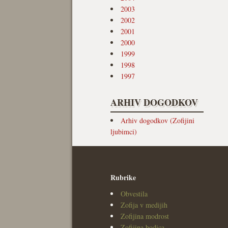
2003
2002
2001
2000
1999
1998
1997
ARHIV DOGODKOV
Arhiv dogodkov (Zofijini
ljubimci)
Rubrike
Obvestila
Zofija v medijih
Zofijina modrost
Zofijina bodica