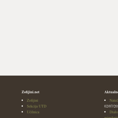
Zofijini.net
Aktualn
Zofijini
Nateč
Sekcija UTD
02/07/20
Učilnica
Dialo
mimikrijo