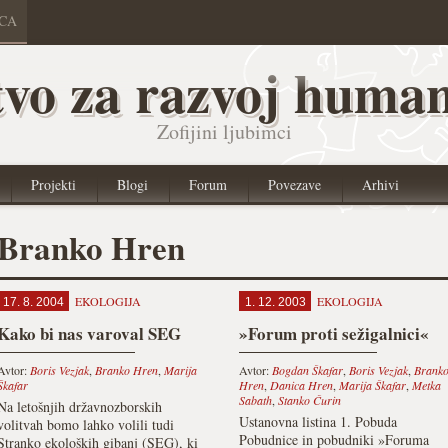
ICA
vo za razvoj human
Zofijini ljubimci
Projekti
Blogi
Forum
Povezave
Arhivi
Branko Hren
EKOLOGIJA
EKOLOGIJA
17. 8. 2004
1. 12. 2003
Kako bi nas varoval SEG
»Forum proti sežigalnici«
Avtor:
Boris Vezjak
,
Branko Hren
,
Marija
Avtor:
Bogdan Škafar
,
Boris Vezjak
,
Brank
Škafar
Hren
,
Danica Hren
,
Marija Škafar
,
Metka
Sabath
,
Stanko Čurin
Na letošnjih državnozborskih
Ustanovna listina 1. Pobuda
volitvah bomo lahko volili tudi
Pobudnice in pobudniki »Foruma
Stranko ekoloških gibanj (SEG), ki