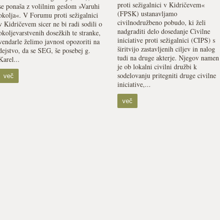
proti sežigalnici v Kidričevem«
se ponaša z volilnim geslom »Varuhi
(FPSK) ustanavljamo
okolja«. V Forumu proti sežigalnici
civilnodružbeno pobudo, ki želi
v Kidričevem sicer ne bi radi sodili o
nadgraditi delo dosedanje Civilne
okoljevarstvenih dosežkih te stranke,
iniciative proti sežigalnici (CIPS) s
vendarle želimo javnost opozoriti na
širitvijo zastavljenih ciljev in nalog
dejstvo, da se SEG, še posebej g.
tudi na druge akterje. Njegov namen
Karel...
je ob lokalni civilni družbi k
sodelovanju pritegniti druge civilne
več
iniciative,...
več