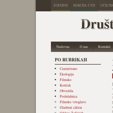
ZOFIJINI
SEKCIJA UTD
UČILN
Društ
Naslovna
O nas
Kontakti
PO RUBRIKAH
Cenzurirano
Ekologija
Filmsko
Kotiček
Obvestila
Poslušalnica
Filmsko vrtoglavo
Glasbeni ciklon
Oddaja Zofijinih