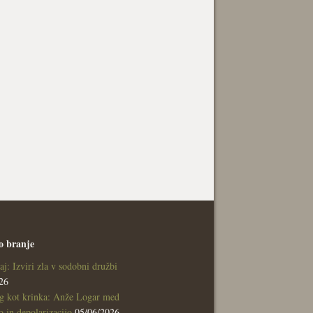
o branje
aj: Izviri zla v sodobni družbi
26
g kot krinka: Anže Logar med
 in depolarizacijo
05/06/2026