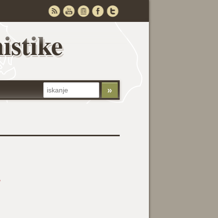
istike
o