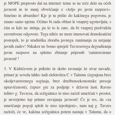
je MOPE preprosto dal na internet: temu se ne reče delo na očeh
javnosti in še manj obveščanje z »željo po javni razpravi«.
Smešno in absurdno! Kje je tu prišlo do kakšnega pogovora, je
znano samo njemu. Očitno bi rada oblast le vnaprej ugotavljala, s
čim se kdo ne strinja, pa še to le zato, da bi vnaprej predvidela
zavrnitvene odgovore. Tega nihče ne more imenovati demokratični
postopek, to je uradniška zloraba javnega zanimanja za urejanje
javnih zadev! Nikakor ne bomo sprejeli Tavzesovega degradiranja
javne razprave na spletno zbiranje pripomb ‘zainteresirane
javnosti’!
3. V Kidričevem je prikrito in skrito ravnanje že stvar navade,
primer je seveda lahko tudi elektroliza C v Talumu (izgrajena brez
okoljevarstvenega soglasja, brez družbenoekonomske presoje
upravičenosti), čeprav gre za podjetje v državni lasti. Ravno
trditev g. Tavzesa, da sežigalnice še niso začeli umeščati v prostor,
je neverjetno lep primer zavajanja javnosti! Če je res, da »za
umeščanje pogoji sploh še niso izpolnjeni«, nam naj g. Tavzes
razloži, če ve, kakšna sežigalnica potem nastaja v Talumu, da o