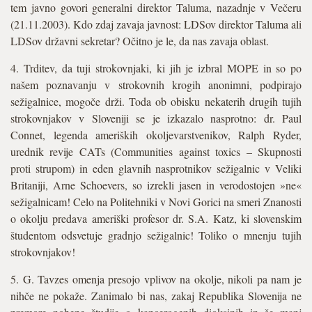
tem javno govori generalni direktor Taluma, nazadnje v Večeru
(21.11.2003). Kdo zdaj zavaja javnost: LDSov direktor Taluma ali
LDSov državni sekretar? Očitno je le, da nas zavaja oblast.
4. Trditev, da tuji strokovnjaki, ki jih je izbral MOPE in so po
našem poznavanju v strokovnih krogih anonimni, podpirajo
sežigalnice, mogoče drži. Toda ob obisku nekaterih drugih tujih
strokovnjakov v Sloveniji se je izkazalo nasprotno: dr. Paul
Connet, legenda ameriških okoljevarstvenikov, Ralph Ryder,
urednik revije CATs (Communities against toxics – Skupnosti
proti strupom) in eden glavnih nasprotnikov sežigalnic v Veliki
Britaniji, Arne Schoevers, so izrekli jasen in verodostojen »ne«
sežigalnicam! Celo na Politehniki v Novi Gorici na smeri Znanosti
o okolju predava ameriški profesor dr. S.A. Katz, ki slovenskim
študentom odsvetuje gradnjo sežigalnic! Toliko o mnenju tujih
strokovnjakov!
5. G. Tavzes omenja presojo vplivov na okolje, nikoli pa nam je
nihče ne pokaže. Zanimalo bi nas, zakaj Republika Slovenija ne