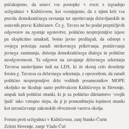
pričakujemo, da ustavi vse postopke v zvezi z izgradnjo
sežigalnice v Kidričevem, ker ocenjujemo, da z njimi krši vsa
pravila demokratičnega ravnanja ter upoštevanja državljanskih in
ustavnih pravic Kidričanov. Če g. Tavzes ne bo podal prepričljivih
odgovorov na zgornje ugotovitve, politično nesprejemljive izjave
pa eksplicitno umaknil, bomo javno predlagali, da odstopi s
svojega položaja zaradi strokovnega prikrivanja, poniževanja
javnega zanimanja, dušenja demokratičnega dialoga in politične
neodgovornosti. Ta odgovor na zavajanje državnega sekretarja
Tavzesa naslavljamo tudi na LDS, ki že skoraj celo desetletje
forsira g. Tavzesa za državnega sekretarja, z opozorilom, da zaradi
politično nesprejemljive drže vodilnih posameznikov MOPE
okoljsko ne škoduje samo prebivalcem Kidričevega in Slovenije,
ampak tudi politični stranki, ki je za politično diletantstvo ‘svojih
ljudi’ tako vztrajno slepa, da ji je pomembnejša lojalnost stranki
kot uresničevanje zakonskih obveznosti varstva okolja.
Forum proti sežigalnici v Kidričevem, zanj Stanko Čurin
Zeleni Slovenije, zanje Vlado Čuš