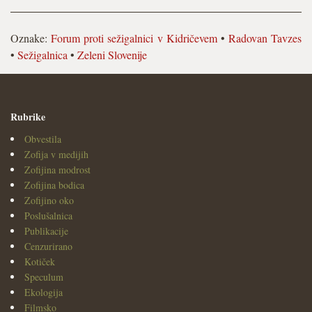
Oznake:
Forum proti sežigalnici v Kidričevem
•
Radovan Tavzes
•
Sežigalnica
•
Zeleni Slovenije
Rubrike
Obvestila
Zofija v medijih
Zofijina modrost
Zofijina bodica
Zofijino oko
Poslušalnica
Publikacije
Cenzurirano
Kotiček
Speculum
Ekologija
Filmsko