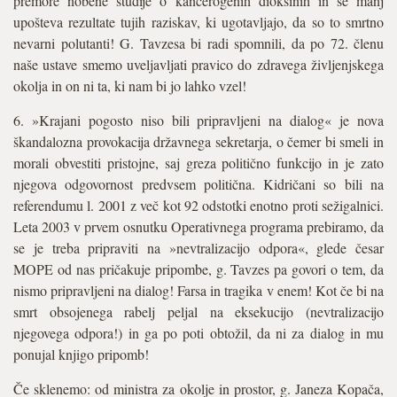
premore nobene študije o kancerogenih dioksinih in še manj
upošteva rezultate tujih raziskav, ki ugotavljajo, da so to smrtno
nevarni polutanti! G. Tavzesa bi radi spomnili, da po 72. členu
naše ustave smemo uveljavljati pravico do zdravega življenjskega
okolja in on ni ta, ki nam bi jo lahko vzel!
6. »Krajani pogosto niso bili pripravljeni na dialog« je nova
škandalozna provokacija državnega sekretarja, o čemer bi smeli in
morali obvestiti pristojne, saj greza politično funkcijo in je zato
njegova odgovornost predvsem politična. Kidričani so bili na
referendumu l. 2001 z več kot 92 odstotki enotno proti sežigalnici.
Leta 2003 v prvem osnutku Operativnega programa prebiramo, da
se je treba pripraviti na »nevtralizacijo odpora«, glede česar
MOPE od nas pričakuje pripombe, g. Tavzes pa govori o tem, da
nismo pripravljeni na dialog! Farsa in tragika v enem! Kot če bi na
smrt obsojenega rabelj peljal na eksekucijo (nevtralizacijo
njegovega odpora!) in ga po poti obtožil, da ni za dialog in mu
ponujal knjigo pripomb!
Če sklenemo: od ministra za okolje in prostor, g. Janeza Kopača,