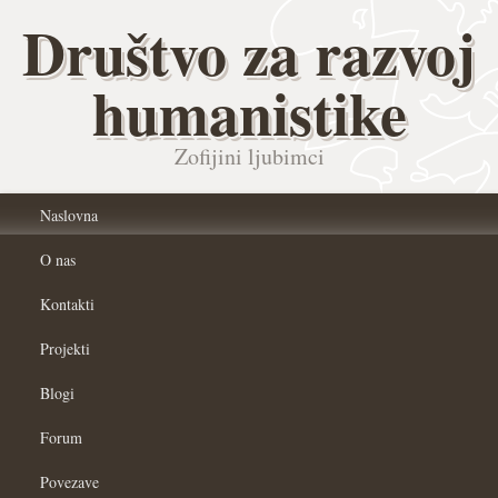
Društvo za razvoj
humanistike
Zofijini ljubimci
Naslovna
O nas
Kontakti
Projekti
Blogi
Forum
Povezave