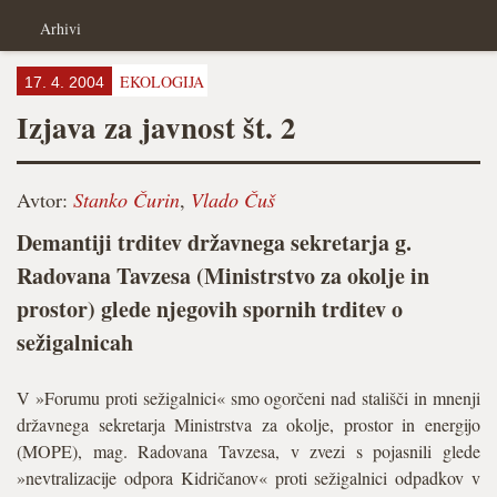
Arhivi
EKOLOGIJA
17. 4. 2004
Izjava za javnost št. 2
Avtor:
Stanko Čurin
,
Vlado Čuš
Demantiji trditev državnega sekretarja g.
Radovana Tavzesa (Ministrstvo za okolje in
prostor) glede njegovih spornih trditev o
sežigalnicah
V »Forumu proti sežigalnici« smo ogorčeni nad stališči in mnenji
državnega sekretarja Ministrstva za okolje, prostor in energijo
(MOPE), mag. Radovana Tavzesa, v zvezi s pojasnili glede
»nevtralizacije odpora Kidričanov« proti sežigalnici odpadkov v