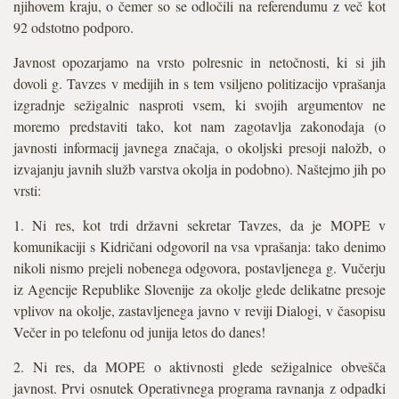
njihovem kraju, o čemer so se odločili na referendumu z več kot
92 odstotno podporo.
Javnost opozarjamo na vrsto polresnic in netočnosti, ki si jih
dovoli g. Tavzes v medijih in s tem vsiljeno politizacijo vprašanja
izgradnje sežigalnic nasproti vsem, ki svojih argumentov ne
moremo predstaviti tako, kot nam zagotavlja zakonodaja (o
javnosti informacij javnega značaja, o okoljski presoji naložb, o
izvajanju javnih služb varstva okolja in podobno). Naštejmo jih po
vrsti:
1. Ni res, kot trdi državni sekretar Tavzes, da je MOPE v
komunikaciji s Kidričani odgovoril na vsa vprašanja: tako denimo
nikoli nismo prejeli nobenega odgovora, postavljenega g. Vučerju
iz Agencije Republike Slovenije za okolje glede delikatne presoje
vplivov na okolje, zastavljenega javno v reviji Dialogi, v časopisu
Večer in po telefonu od junija letos do danes!
2. Ni res, da MOPE o aktivnosti glede sežigalnice obvešča
javnost. Prvi osnutek Operativnega programa ravnanja z odpadki