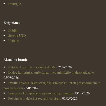
Donirajte
Zofijini.net
Zofijini
Sekcija UTD
Učilnica
Aktualno branje
Natečaj: Izviri zla v sodobni družbi
02/07/2026
Dialog kot krinka: Anže Logar med mimikrijo in depolarizacijo
05/06/2026
Inštitut Trivelis, zastraševanje in sankcije EU proti posameznikom in
posameznicam
23/05/2026
Dan upora kot vprašanje zgodovinskega spomina
23/05/2026
Pokojnine in delo kot socialni vprašanji
07/05/2026