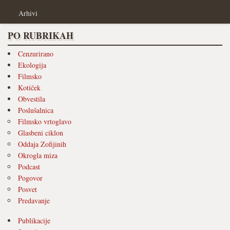
Arhivi
PO RUBRIKAH
Cenzurirano
Ekologija
Filmsko
Kotiček
Obvestila
Poslušalnica
Filmsko vrtoglavo
Glasbeni ciklon
Oddaja Zofijinih
Okrogla miza
Podcast
Pogovor
Posvet
Predavanje
Publikacije