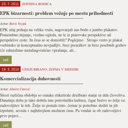
ZOFIJINA BODICA
23. 7. 2011
EPK bizarnosti: problem vožnje po mestu prihodnosti
Avtor:
Boris Vezjak
EPK zdaj prihaja na velika vrata, nagovarjali nas bodo z jumbo plakatov.
Pomembno dejanje, vredno ogleda, ne le iz piarovske perspektive ali
perspektive ceste. In česa so se domislili? Poglejmo: Strogo vzeto je plakat
vsebinsko in konceptualno nevpadljiv, brez presežkov in brez posebnih grehov
(če odmislimo metalingvistično vprašanje, ali...
več
CENZURIRANO
,
ZOFIJA V MEDIJIH
19. 3. 2010
Komercializacija duhovnosti
Avtor:
Almira Ćatović
Skozi različna obdobja so oznake etiketirale družbeno stanje in duh človeštva.
Današnja doba je tako dobila ime potrošniška kultura, čigar bistvo so želje oz.
zadovoljitev le-teh. Želje so postale tisto, čemur je potrebno slediti in jih
izpolniti, seveda v najhitrejšem možnem času. Pa vendar se ob zadovoljitvi
prve pojavi...
več