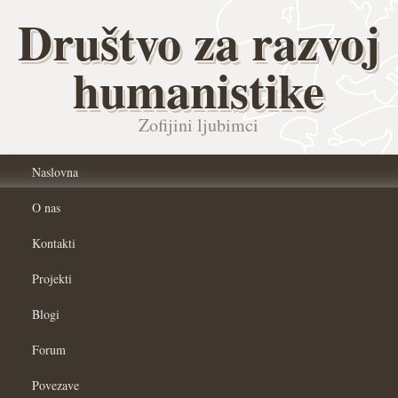
Društvo za razvoj
humanistike
Zofijini ljubimci
Naslovna
O nas
Kontakti
Projekti
Blogi
Forum
Povezave