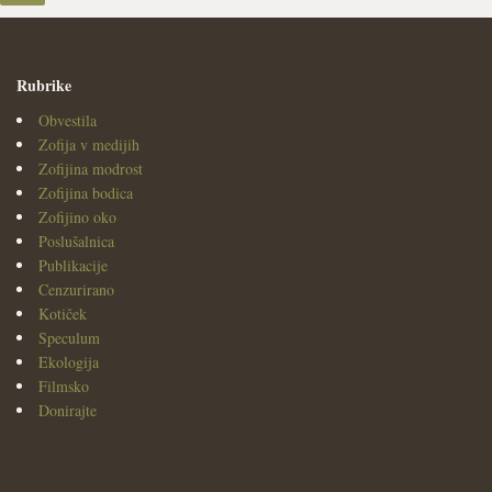
Rubrike
Obvestila
Zofija v medijih
Zofijina modrost
Zofijina bodica
Zofijino oko
Poslušalnica
Publikacije
Cenzurirano
Kotiček
Speculum
Ekologija
Filmsko
Donirajte