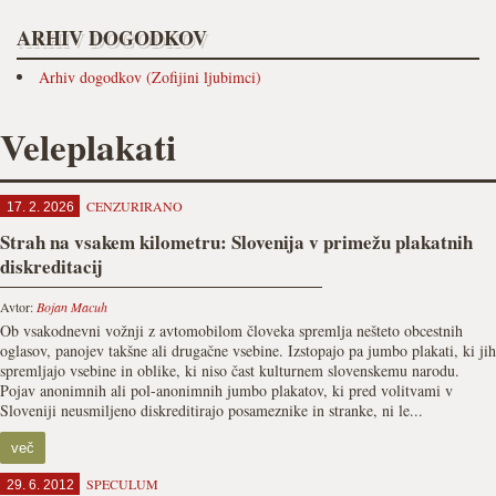
ARHIV DOGODKOV
Arhiv dogodkov (Zofijini ljubimci)
Veleplakati
CENZURIRANO
17. 2. 2026
Strah na vsakem kilometru: Slovenija v primežu plakatnih
diskreditacij
Avtor:
Bojan Macuh
Ob vsakodnevni vožnji z avtomobilom človeka spremlja nešteto obcestnih
oglasov, panojev takšne ali drugačne vsebine. Izstopajo pa jumbo plakati, ki jih
spremljajo vsebine in oblike, ki niso čast kulturnem slovenskemu narodu.
Pojav anonimnih ali pol-anonimnih jumbo plakatov, ki pred volitvami v
Sloveniji neusmiljeno diskreditirajo posameznike in stranke, ni le...
več
SPECULUM
29. 6. 2012