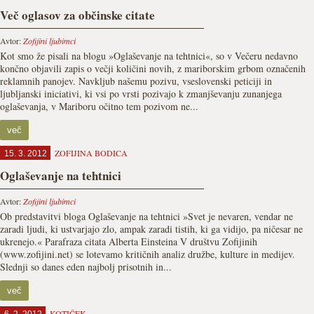
Več oglasov za občinske citate
Avtor:
Zofijini ljubimci
Kot smo že pisali na blogu »Oglaševanje na tehtnici«, so v Večeru nedavno
končno objavili zapis o večji količini novih, z mariborskim grbom označenih
reklamnih panojev. Navkljub našemu pozivu, vseslovenski peticiji in
ljubljanski iniciativi, ki vsi po vrsti pozivajo k zmanjševanju zunanjega
oglaševanja, v Mariboru očitno tem pozivom ne...
več
ZOFIJINA BODICA
15. 3. 2012
Oglaševanje na tehtnici
Avtor:
Zofijini ljubimci
Ob predstavitvi bloga Oglaševanje na tehtnici »Svet je nevaren, vendar ne
zaradi ljudi, ki ustvarjajo zlo, ampak zaradi tistih, ki ga vidijo, pa ničesar ne
ukrenejo.« Parafraza citata Alberta Einsteina V društvu Zofijinih
(www.zofijini.net) se lotevamo kritičnih analiz družbe, kulture in medijev.
Slednji so danes eden najbolj prisotnih in...
več
KOTIČEK