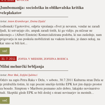
6. 2. 2012
Jumbomanija: sociološka in oblikovalska kritika
veleplakatov
Avtor:
Anton Kramberger
,
Emina Djukić
(odlomek) Ugotovitve, odprta vprašanja »Svet je nevaren, vendar ne zaradi
ljudi, ki ustvarjajo zlo, ampak zaradi tistih, ki ga vidijo, pa ničesar ne
ukrenejo.« (Albert Einstein) Komercializirana podoba, ki nas zasleduje, nam
prigovarja in nas poskuša mobilizirati na vsakem koraku, je danes nekaj, na
kar smo se bili kot...
več
ZOFIJA V MEDIJIH
,
ZOFIJINA BODICA
31. 7. 2011
Milni mehurčki brbljanja
Avtor:
Peter Rak
,
Zofijini ljubimci
Odziv na zapis Petra Raka v Delu, v soboto, 30.7.2011 Kulturna stran Dela se
je pridružila tistim, ki raje poceni smešijo kritike EPK kot jim dajejo prostor
za besedo. Simptom v Mariboru poznamo zelo dobro, lakajsko novinarstvo
tudi. Skeptiki glede EPK so bili doslej s strani novinarjev in mestnih...
več