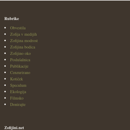
Rubrike
Obvestila
Zofija v medijih
Zofijina modrost
Zofijina bodica
Zofijino oko
Poslušalnica
Publikacije
Cenzurirano
Kotiček
Speculum
Ekologija
Filmsko
Donirajte
Zofijini.net