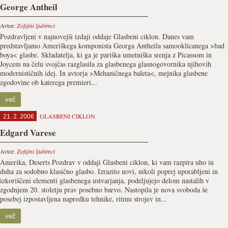
George Antheil
Avtor:
Zofijini ljubimci
Pozdravljeni v najnovejši izdaji oddaje Glasbeni ciklon. Danes vam
predstavljamo Ameriškega komponista Georga Antheila samooklicanega >bad
boya< glasbe. Skladatelja, ki ga je pariška umetniška srenja z Picassom in
Joycem na čelu svojčas razglasila za glasbenega glasnogovornika njihovih
modernističnih idej. In avtorja >Mehaničnega baleta<, mejnika glasbene
zgodovine ob katerega premieri...
več
GLASBENI CIKLON
21. 2. 2006
Edgard Varese
Avtor:
Zofijini ljubimci
Amerika, Deserts Pozdrav v oddaji Glasbeni ciklon, ki vam razpira uho in
duha za sodobno klasično glasbo. Izrazito novi, nikoli poprej uporabljeni in
izkoriščeni elementi glasbenega ustvarjanja, podeljujejo delom nastalih v
zgodnjem 20. stoletju prav posebno barvo. Nastopila je nova svoboda še
posebej izpostavljena napredku tehnike, ritmu strojev in...
več