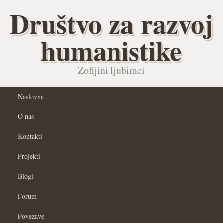
Društvo za razvoj
humanistike
Zofijini ljubimci
Naslovna
O nas
Kontakti
Projekti
Blogi
Forum
Povezave