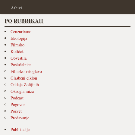
Arhivi
PO RUBRIKAH
Cenzurirano
Ekologija
Filmsko
Kotiček
Obvestila
Poslušalnica
Filmsko vrtoglavo
Glasbeni ciklon
Oddaja Zofijinih
Okrogla miza
Podcast
Pogovor
Posvet
Predavanje
Publikacije