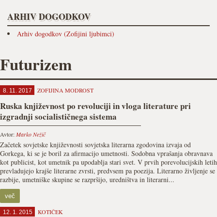
ARHIV DOGODKOV
Arhiv dogodkov (Zofijini ljubimci)
Futurizem
ZOFIJINA MODROST
8. 11. 2017
Ruska književnost po revoluciji in vloga literature pri
izgradnji socialističnega sistema
Avtor:
Marko Nežič
Začetek sovjetske književnosti sovjetska literarna zgodovina izvaja od
Gorkega, ki se je boril za afirmacijo umetnosti. Sodobna vprašanja obravnava
kot publicist, kot umetnik pa upodablja stari svet. V prvih porevolucijskih letih
prevladujejo krajše literarne zvrsti, predvsem pa poezija. Literarno življenje se
razbije, umetniške skupine se razpršijo, uredništva in literarni...
več
KOTIČEK
12. 1. 2015