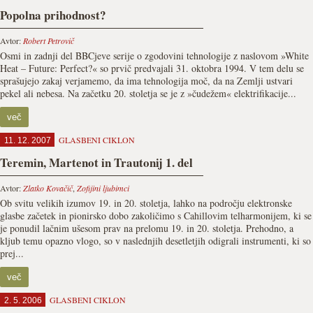
Popolna prihodnost?
Avtor:
Robert Petrovič
Osmi in zadnji del BBCjeve serije o zgodovini tehnologije z naslovom »White
Heat – Future: Perfect?« so prvič predvajali 31. oktobra 1994. V tem delu se
sprašujejo zakaj verjamemo, da ima tehnologija moč, da na Zemlji ustvari
pekel ali nebesa. Na začetku 20. stoletja se je z »čudežem« elektrifikacije...
več
GLASBENI CIKLON
11. 12. 2007
Teremin, Martenot in Trautonij 1. del
Avtor:
Zlatko Kovačič
,
Zofijini ljubimci
Ob svitu velikih izumov 19. in 20. stoletja, lahko na področju elektronske
glasbe začetek in pionirsko dobo zakoličimo s Cahillovim telharmonijem, ki se
je ponudil lačnim ušesom prav na prelomu 19. in 20. stoletja. Prehodno, a
kljub temu opazno vlogo, so v naslednjih desetletjih odigrali instrumenti, ki so
prej...
več
GLASBENI CIKLON
2. 5. 2006