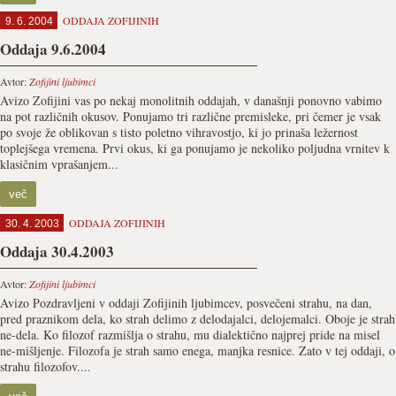
ODDAJA ZOFIJINIH
9. 6. 2004
Oddaja 9.6.2004
Avtor:
Zofijini ljubimci
Avizo Zofijini vas po nekaj monolitnih oddajah, v današnji ponovno vabimo
na pot različnih okusov. Ponujamo tri različne premisleke, pri čemer je vsak
po svoje že oblikovan s tisto poletno vihravostjo, ki jo prinaša ležernost
toplejšega vremena. Prvi okus, ki ga ponujamo je nekoliko poljudna vrnitev k
klasičnim vprašanjem...
več
ODDAJA ZOFIJINIH
30. 4. 2003
Oddaja 30.4.2003
Avtor:
Zofijini ljubimci
Avizo Pozdravljeni v oddaji Zofijinih ljubimcev, posvečeni strahu, na dan,
pred praznikom dela, ko strah delimo z delodajalci, delojemalci. Oboje je strah
ne-dela. Ko filozof razmišlja o strahu, mu dialektično najprej pride na misel
ne-mišljenje. Filozofa je strah samo enega, manjka resnice. Zato v tej oddaji, o
strahu filozofov....