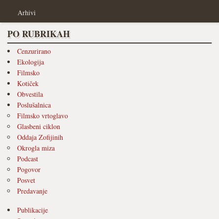
Arhivi
PO RUBRIKAH
Cenzurirano
Ekologija
Filmsko
Kotiček
Obvestila
Poslušalnica
Filmsko vrtoglavo
Glasbeni ciklon
Oddaja Zofijinih
Okrogla miza
Podcast
Pogovor
Posvet
Predavanje
Publikacije