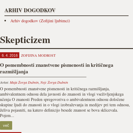
ARHIV DOGODKOV
Arhiv dogodkov (Zofijini ljubimci)
Skepticizem
ZOFIJINA MODROST
6. 4. 2016
O pomembnosti znanstvene pismenosti in kritičnega
razmišljanja
Avtor:
Maja Žorga Dulmin
,
Nejc Žorga Dulmin
O pomembnosti znanstvene pismenosti in kritičnega razmišljanja,
ambivalentnem odnosu dela javnosti do znanosti in vlogi vseživljenjskega
učenja O znanosti Preden spregovoriva o ambivalentnem odnosu določene
skupine ljudi do znanosti in o vlogi izobraževanja in medijev pri tem odnosu,
želiva pojasniti, na katero definicijo besede znanost se bova sklicevala.
Pojem...
več