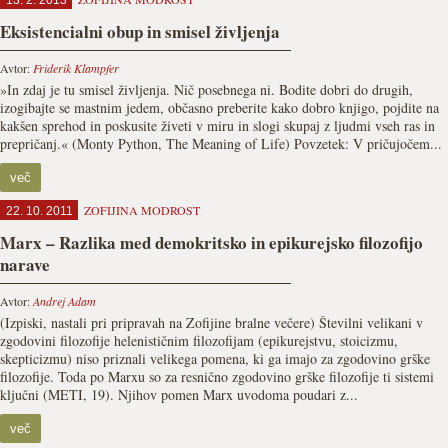
13. 2. 2013
Eksistencialni obup in smisel življenja
Avtor:
Friderik Klampfer
»In zdaj je tu smisel življenja. Nič posebnega ni. Bodite dobri do drugih,
izogibajte se mastnim jedem, občasno preberite kako dobro knjigo, pojdite na
kakšen sprehod in poskusite živeti v miru in slogi skupaj z ljudmi vseh ras in
prepričanj.« (Monty Python, The Meaning of Life) Povzetek: V pričujočem...
več
ZOFIJINA MODROST
22. 10. 2011
Marx – Razlika med demokritsko in epikurejsko filozofijo
narave
Avtor:
Andrej Adam
(Izpiski, nastali pri pripravah na Zofijine bralne večere) Številni velikani v
zgodovini filozofije helenističnim filozofijam (epikurejstvu, stoicizmu,
skepticizmu) niso priznali velikega pomena, ki ga imajo za zgodovino grške
filozofije. Toda po Marxu so za resnično zgodovino grške filozofije ti sistemi
ključni (METI, 19). Njihov pomen Marx uvodoma poudari z...
več