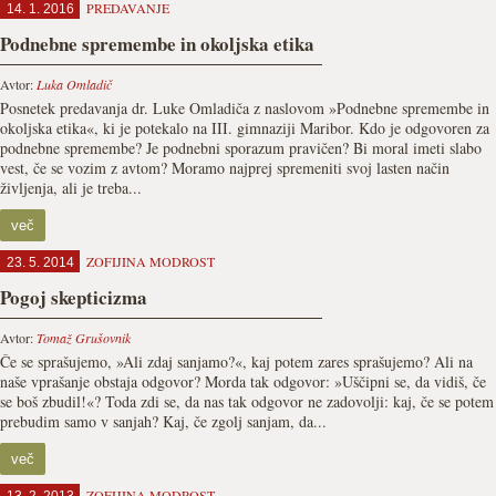
PREDAVANJE
14. 1. 2016
Podnebne spremembe in okoljska etika
Avtor:
Luka Omladič
Posnetek predavanja dr. Luke Omladiča z naslovom »Podnebne spremembe in
okoljska etika«, ki je potekalo na III. gimnaziji Maribor. Kdo je odgovoren za
podnebne spremembe? Je podnebni sporazum pravičen? Bi moral imeti slabo
vest, če se vozim z avtom? Moramo najprej spremeniti svoj lasten način
življenja, ali je treba...
več
ZOFIJINA MODROST
23. 5. 2014
Pogoj skepticizma
Avtor:
Tomaž Grušovnik
Če se sprašujemo, »Ali zdaj sanjamo?«, kaj potem zares sprašujemo? Ali na
naše vprašanje obstaja odgovor? Morda tak odgovor: »Uščipni se, da vidiš, če
se boš zbudil!«? Toda zdi se, da nas tak odgovor ne zadovolji: kaj, če se potem
prebudim samo v sanjah? Kaj, če zgolj sanjam, da...
več
ZOFIJINA MODROST