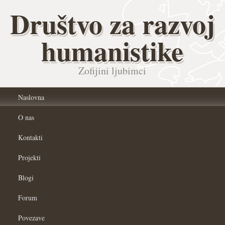
Društvo za razvoj
humanistike
Zofijini ljubimci
Naslovna
O nas
Kontakti
Projekti
Blogi
Forum
Povezave