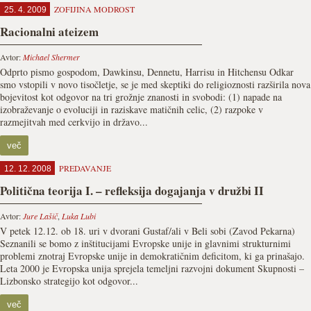
ZOFIJINA MODROST
25. 4. 2009
Racionalni ateizem
Avtor:
Michael Shermer
Odprto pismo gospodom, Dawkinsu, Dennetu, Harrisu in Hitchensu Odkar
smo vstopili v novo tisočletje, se je med skeptiki do religioznosti razširila nova
bojevitost kot odgovor na tri grožnje znanosti in svobodi: (1) napade na
izobraževanje o evoluciji in raziskave matičnih celic, (2) razpoke v
razmejitvah med cerkvijo in državo...
več
PREDAVANJE
12. 12. 2008
Politična teorija I. – refleksija dogajanja v družbi II
Avtor:
Jure Lašič
,
Luka Lubi
V petek 12.12. ob 18. uri v dvorani Gustaf/ali v Beli sobi (Zavod Pekarna)
Seznanili se bomo z inštitucijami Evropske unije in glavnimi strukturnimi
problemi znotraj Evropske unije in demokratičnim deficitom, ki ga prinašajo.
Leta 2000 je Evropska unija sprejela temeljni razvojni dokument Skupnosti –
Lizbonsko strategijo kot odgovor...
več