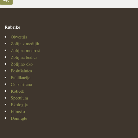
več
Rubrike
Obvestila
Zofija v medijih
Zofijina modrost
Zofijina bodica
Zofijino oko
Poslušalnica
Publikacije
Cenzurirano
Kotiček
Speculum
Ekologija
Filmsko
Donirajte