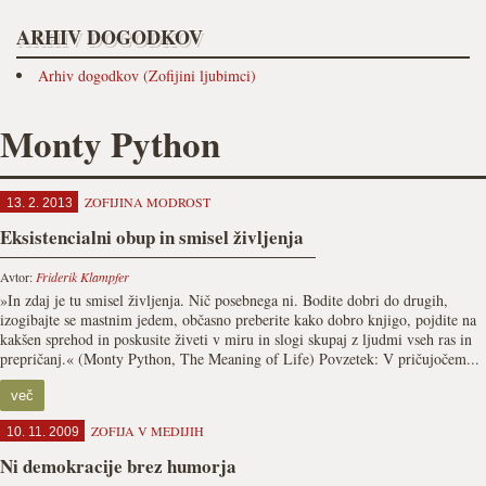
ARHIV DOGODKOV
Arhiv dogodkov (Zofijini ljubimci)
Monty Python
ZOFIJINA MODROST
13. 2. 2013
Eksistencialni obup in smisel življenja
Avtor:
Friderik Klampfer
»In zdaj je tu smisel življenja. Nič posebnega ni. Bodite dobri do drugih,
izogibajte se mastnim jedem, občasno preberite kako dobro knjigo, pojdite na
kakšen sprehod in poskusite živeti v miru in slogi skupaj z ljudmi vseh ras in
prepričanj.« (Monty Python, The Meaning of Life) Povzetek: V pričujočem...
več
ZOFIJA V MEDIJIH
10. 11. 2009
Ni demokracije brez humorja