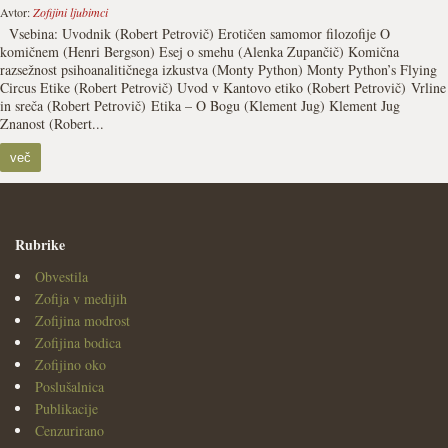
Avtor:
Zofijini ljubimci
Vsebina: Uvodnik (Robert Petrovič) Erotičen samomor filozofije O
komičnem (Henri Bergson) Esej o smehu (Alenka Zupančič) Komična
razsežnost psihoanalitičnega izkustva (Monty Python) Monty Python’s Flying
Circus Etike (Robert Petrovič) Uvod v Kantovo etiko (Robert Petrovič) Vrline
in sreča (Robert Petrovič) Etika – O Bogu (Klement Jug) Klement Jug
Znanost (Robert...
več
Rubrike
Obvestila
Zofija v medijih
Zofijina modrost
Zofijina bodica
Zofijino oko
Poslušalnica
Publikacije
Cenzurirano