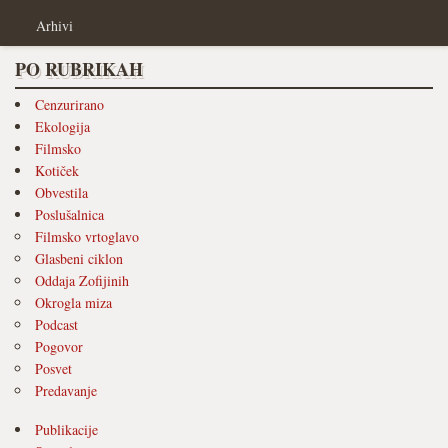
Arhivi
PO RUBRIKAH
Cenzurirano
Ekologija
Filmsko
Kotiček
Obvestila
Poslušalnica
Filmsko vrtoglavo
Glasbeni ciklon
Oddaja Zofijinih
Okrogla miza
Podcast
Pogovor
Posvet
Predavanje
Publikacije