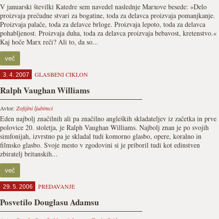
V januarski številki Katedre sem navedel naslednje Marxove besede: »Delo
proizvaja prečudne stvari za bogatine, toda za delavca proizvaja pomanjkanje.
Proizvaja palače, toda za delavce brloge. Proizvaja lepoto, toda za delavca
pohabljenost. Proizvaja duha, toda za delavca proizvaja bebavost, kretenstvo.«
Kaj hoče Marx reči? Ali to, da so...
več
GLASBENI CIKLON
3. 4. 2007
Ralph Vaughan Williams
Avtor:
Zofijini ljubimci
Eden najbolj značilnih ali pa značilno angleških skladateljev iz začetka in prve
polovice 20. stoletja, je Ralph Vaughan Williams. Najbolj znan je po svojih
simfonijah, izvrstno pa je skladal tudi komorno glasbo, opere, koralno in
filmsko glasbo. Svoje mesto v zgodovini si je priboril tudi kot edinstven
zbiratelj britanskih...
več
PREDAVANJE
29. 5. 2006
Posvetilo Douglasu Adamsu