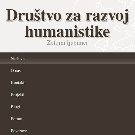
Društvo za razvoj
humanistike
Zofijini ljubimci
Naslovna
O nas
Kontakti
Projekti
Blogi
Forum
Povezave