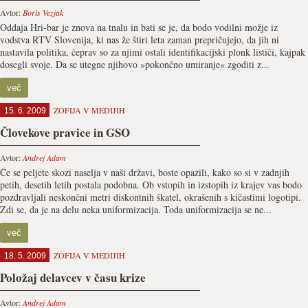
Avtor:
Boris Vezjak
Oddaja Hri-bar je znova na tnalu in bati se je, da bodo vodilni možje iz
vodstva RTV Slovenija, ki nas že štiri leta zaman prepričujejo, da jih ni
nastavila politika, čeprav so za njimi ostali identifikacijski plonk lističi, kajpak
dosegli svoje. Da se utegne njihovo »pokončno umiranje« zgoditi z...
več
ZOFIJA V MEDIJIH
15. 6. 2009
Človekove pravice in GSO
Avtor:
Andrej Adam
Če se peljete skozi naselja v naši državi, boste opazili, kako so si v zadnjih
petih, desetih letih postala podobna. Ob vstopih in izstopih iz krajev vas bodo
pozdravljali neskončni metri diskontnih škatel, okrašenih s kičastimi logotipi.
Zdi se, da je na delu neka uniformizacija. Toda uniformizacija se ne...
več
ZOFIJA V MEDIJIH
18. 5. 2009
Položaj delavcev v času krize
Avtor:
Andrej Adam