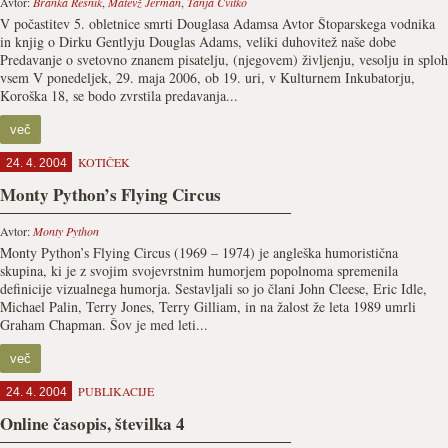
Avtor:
Branka Resnik
,
Matevž Jerman
,
Tanja Cvitko
V počastitev 5. obletnice smrti Douglasa Adamsa Avtor Štoparskega vodnika
in knjig o Dirku Gentlyju Douglas Adams, veliki duhovitež naše dobe
Predavanje o svetovno znanem pisatelju, (njegovem) življenju, vesolju in sploh
vsem V ponedeljek, 29. maja 2006, ob 19. uri, v Kulturnem Inkubatorju,
Koroška 18, se bodo zvrstila predavanja...
več
KOTIČEK
24. 4. 2004
Monty Python’s Flying Circus
Avtor:
Monty Python
Monty Python’s Flying Circus (1969 – 1974) je angleška humoristična
skupina, ki je z svojim svojevrstnim humorjem popolnoma spremenila
definicije vizualnega humorja. Sestavljali so jo člani John Cleese, Eric Idle,
Michael Palin, Terry Jones, Terry Gilliam, in na žalost že leta 1989 umrli
Graham Chapman. Šov je med leti...
več
PUBLIKACIJE
24. 4. 2004
Online časopis, številka 4