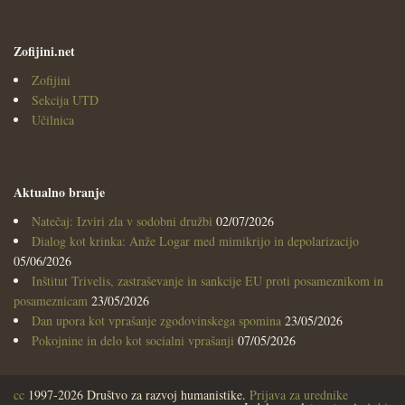
Zofijini.net
Zofijini
Sekcija UTD
Učilnica
Aktualno branje
Natečaj: Izviri zla v sodobni družbi
02/07/2026
Dialog kot krinka: Anže Logar med mimikrijo in depolarizacijo
05/06/2026
Inštitut Trivelis, zastraševanje in sankcije EU proti posameznikom in
posameznicam
23/05/2026
Dan upora kot vprašanje zgodovinskega spomina
23/05/2026
Pokojnine in delo kot socialni vprašanji
07/05/2026
cc
1997-2026 Društvo za razvoj humanistike.
Prijava za urednike