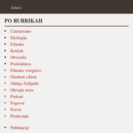
Arhivi
PO RUBRIKAH
Cenzurirano
Ekologija
Filmsko
Kotiček
Obvestila
Poslušalnica
Filmsko vrtoglavo
Glasbeni ciklon
Oddaja Zofijinih
Okrogla miza
Podcast
Pogovor
Posvet
Predavanje
Publikacije