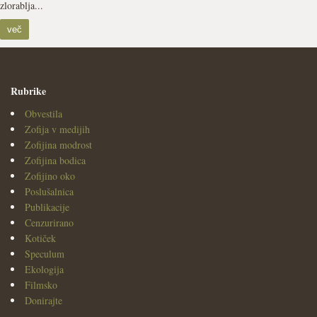
zlorablja...
več
Rubrike
Obvestila
Zofija v medijih
Zofijina modrost
Zofijina bodica
Zofijino oko
Poslušalnica
Publikacije
Cenzurirano
Kotiček
Speculum
Ekologija
Filmsko
Donirajte