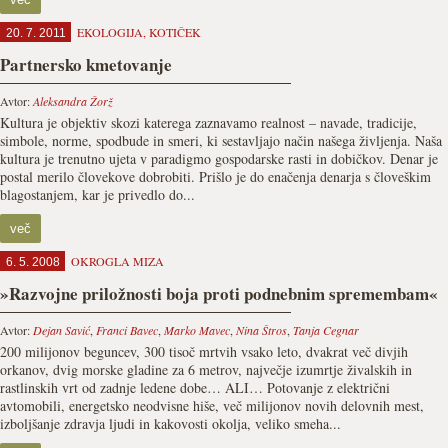
EKOLOGIJA
,
KOTIČEK
20. 7. 2011
Partnersko kmetovanje
Avtor:
Aleksandra Žorž
Kultura je objektiv skozi katerega zaznavamo realnost – navade, tradicije,
simbole, norme, spodbude in smeri, ki sestavljajo način našega življenja. Naša
kultura je trenutno ujeta v paradigmo gospodarske rasti in dobičkov. Denar je
postal merilo človekove dobrobiti. Prišlo je do enačenja denarja s človeškim
blagostanjem, kar je privedlo do...
več
OKROGLA MIZA
6. 5. 2008
»Razvojne priložnosti boja proti podnebnim spremembam«
Avtor:
Dejan Savić
,
Franci Bavec
,
Marko Mavec
,
Nina Štros
,
Tanja Cegnar
200 milijonov beguncev, 300 tisoč mrtvih vsako leto, dvakrat več divjih
orkanov, dvig morske gladine za 6 metrov, največje izumrtje živalskih in
rastlinskih vrt od zadnje ledene dobe… ALI… Potovanje z električni
avtomobili, energetsko neodvisne hiše, več milijonov novih delovnih mest,
izboljšanje zdravja ljudi in kakovosti okolja, veliko smeha...