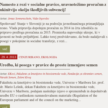
Namesto z rezi v socialne pravice, uravnotežimo proračun z
ukinitvijo okolju škodljivih subvencij!
Avtor:
Jonas Sonnenschein
,
Vida Ogorelec
Spoštovani! Stanje v Sloveniji je na področju javnofinančnega primanjkljaja
resno. Vlada pripravlja dopolnjen proračun za 2014 in črta izhodišča za
pripravo predloga proračuna za 2015. Premierka napoveduje ukrepe, ki v
javnosti ne bodo priljubljeni. Lahko torej predvidevamo, da bodo nadaljevali s
posegi v pokojnine in socialne transferje, z rezi...
več
CENZURIRANO
,
EKOLOGIJA
29. 4. 2013
Uredba, ki posega v pravice do proste izmenjave semen
Avtor:
EKoci
,
Fakulteta za kmetijstvo in biosistemske vede
,
Fundacija za ohranitev semen
,
Varuhi Semen
,
Zeleni Krog
Fakulteta za kmetijstvo in biosistemske vede, Univerze v Mariboru Izr. prof.
dr. Mario Lešnik, dekan Fakultete za kmetijstvo in biosistemske vede,
Univerze v Mariboru, podajam naslednjo izjavo o spremembah in dopolnitvah
uredbe EU o rastlinskem razmnoževalnem materialu (Regulation of the
European parliament and of the council on the marketing...
več