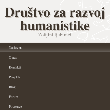
Društvo za razvoj
humanistike
Zofijini ljubimci
Naslovna
O nas
Kontakti
Projekti
Blogi
Forum
Povezave