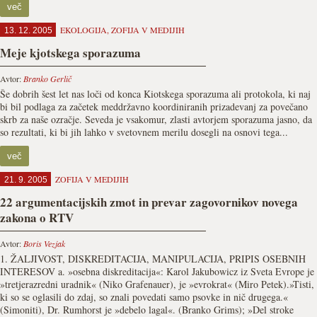
več
EKOLOGIJA
,
ZOFIJA V MEDIJIH
13. 12. 2005
Meje kjotskega sporazuma
Avtor:
Branko Gerlič
Še dobrih šest let nas loči od konca Kiotskega sporazuma ali protokola, ki naj
bi bil podlaga za začetek meddržavno koordiniranih prizadevanj za povečano
skrb za naše ozračje. Seveda je vsakomur, zlasti avtorjem sporazuma jasno, da
so rezultati, ki bi jih lahko v svetovnem merilu dosegli na osnovi tega...
več
ZOFIJA V MEDIJIH
21. 9. 2005
22 argumentacijskih zmot in prevar zagovornikov novega
zakona o RTV
Avtor:
Boris Vezjak
1. ŽALJIVOST, DISKREDITACIJA, MANIPULACIJA, PRIPIS OSEBNIH
INTERESOV a. »osebna diskreditacija«: Karol Jakubowicz iz Sveta Evrope je
»tretjerazredni uradnik« (Niko Grafenauer), je »evrokrat« (Miro Petek).»Tisti,
ki so se oglasili do zdaj, so znali povedati samo psovke in nič drugega.«
(Simoniti), Dr. Rumhorst je »debelo lagal«. (Branko Grims); »Del stroke