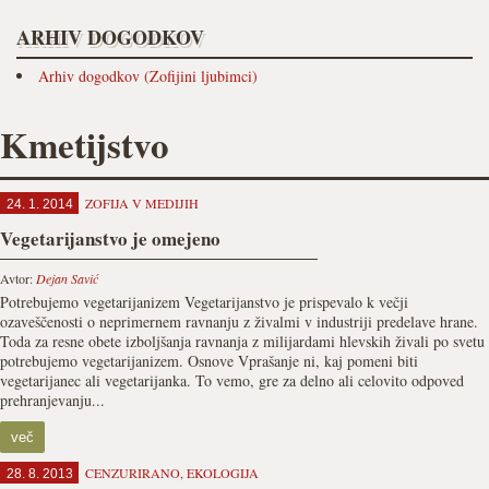
ARHIV DOGODKOV
Arhiv dogodkov (Zofijini ljubimci)
Kmetijstvo
ZOFIJA V MEDIJIH
24. 1. 2014
Vegetarijanstvo je omejeno
Avtor:
Dejan Savić
Potrebujemo vegetarijanizem Vegetarijanstvo je prispevalo k večji
ozaveščenosti o neprimernem ravnanju z živalmi v industriji predelave hrane.
Toda za resne obete izboljšanja ravnanja z milijardami hlevskih živali po svetu
potrebujemo vegetarijanizem. Osnove Vprašanje ni, kaj pomeni biti
vegetarijanec ali vegetarijanka. To vemo, gre za delno ali celovito odpoved
prehranjevanju...
več
CENZURIRANO
,
EKOLOGIJA
28. 8. 2013