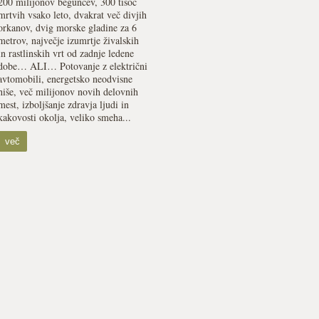
200 milijonov beguncev, 300 tisoč
mrtvih vsako leto, dvakrat več divjih
orkanov, dvig morske gladine za 6
metrov, največje izumrtje živalskih
in rastlinskih vrt od zadnje ledene
dobe… ALI… Potovanje z električni
avtomobili, energetsko neodvisne
hiše, več milijonov novih delovnih
mest, izboljšanje zdravja ljudi in
kakovosti okolja, veliko smeha...
več