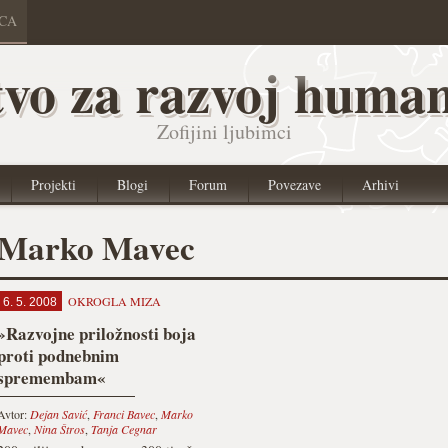
ICA
vo za razvoj human
Zofijini ljubimci
Projekti
Blogi
Forum
Povezave
Arhivi
Marko Mavec
OKROGLA MIZA
6. 5. 2008
»Razvojne priložnosti boja
proti podnebnim
spremembam«
Avtor:
Dejan Savić
,
Franci Bavec
,
Marko
Mavec
,
Nina Štros
,
Tanja Cegnar