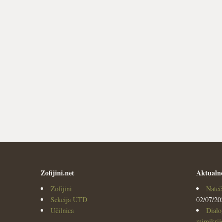
Zofijini.net
Aktualn
Zofijini
Nateč
Sekcija UTD
02/07/20
Učilnica
Dialo
mimikrijo