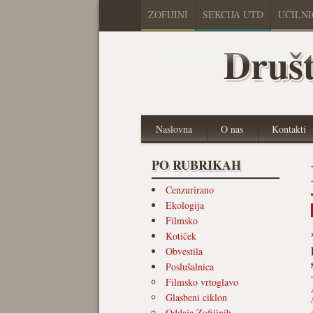
ZOFIJINI
SEKCIJA UTD
UČILN
Društ
Naslovna
O nas
Kontakti
PO RUBRIKAH
Cenzurirano
Ekologija
Filmsko
Kotiček
Obvestila
Poslušalnica
Filmsko vrtoglavo
Glasbeni ciklon
Oddaja Zofijinih