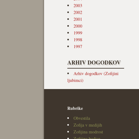
2003
2002
2001
2000
1999
1998
1997
ARHIV DOGODKOV
Arhiv dogodkov (Zofijini
ljubimci)
Rubrike
Obvestila
Zofija v medijih
Zofijina modrost
Zofijina bodica