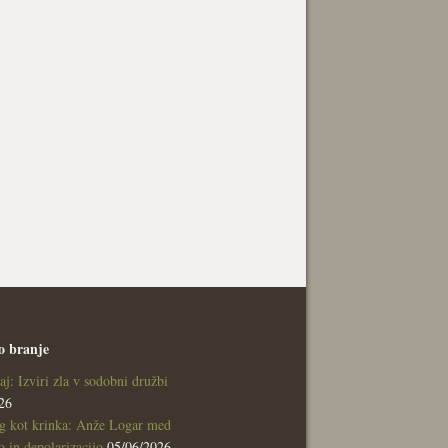
o branje
aj: Izviri zla v sodobni družbi
26
g kot krinka: Anže Logar med
 in depolarizacijo
05/06/2026