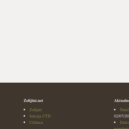
Zofijini.net
Aktualn
Zofijini
Nateč
Sekcija UTD
02/07/20
Učilnica
Dialo
mimikrijo