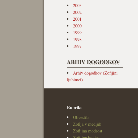
2003
2002
2001
2000
1999
1998
1997
ARHIV DOGODKOV
Arhiv dogodkov (Zofijini
ljubimci)
Rubrike
Obvestila
Zofija v medijih
Zofijina modrost
Zofijina bodica