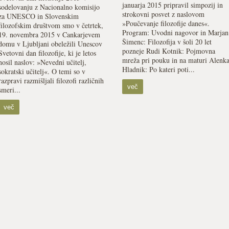
januarja 2015 pripravil simpozij in
sodelovanju z Nacionalno komisijo
strokovni posvet z naslovom
za UNESCO in Slovenskim
»Poučevanje filozofije danes«.
filozofskim društvom smo v četrtek,
Program: Uvodni nagovor in Marjan
19. novembra 2015 v Cankarjevem
Šimenc: Filozofija v šoli 20 let
domu v Ljubljani obeležili Unescov
pozneje Rudi Kotnik: Pojmovna
Svetovni dan filozofije, ki je letos
mreža pri pouku in na maturi Alenk
nosil naslov: »Nevedni učitelj,
Hladnik: Po kateri poti...
sokratski učitelj«. O temi so v
razpravi razmišljali filozofi različnih
več
smeri...
več