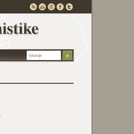
istike
,