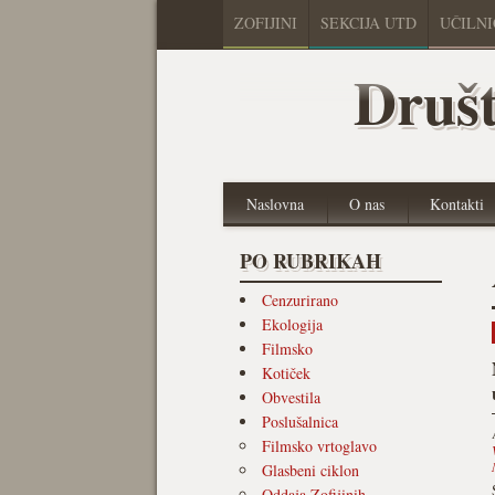
ZOFIJINI
SEKCIJA UTD
UČILN
Društ
Naslovna
O nas
Kontakti
PO RUBRIKAH
Cenzurirano
Ekologija
Filmsko
Kotiček
Obvestila
Poslušalnica
Filmsko vrtoglavo
Glasbeni ciklon
Oddaja Zofijinih