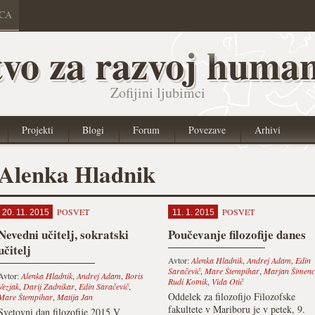
ICA
vo za razvoj human
Zofijini ljubimci
Projekti
Blogi
Forum
Povezave
Arhivi
Alenka Hladnik
POSVET
POSVET
20. 11. 2015
11. 1. 2015
Nevedni učitelj, sokratski
Poučevanje filozofije danes
učitelj
Avtor:
Alenka Hladnik
,
Andrej Adam
,
Edin
Saračevič
,
Mare Štempihar
,
Marjan Šimenc
Avtor:
Alenka Hladnik
,
Andrej Adam
,
Boris
Rudi Kotnik
,
Vida Otič
Vezjak
,
Darij Zadnikar
,
Edin Saračevič
,
Oddelek za filozofijo Filozofske
Mare Štempihar
,
Matija Jan
fakultete v Mariboru je v petek, 9.
Svetovni dan filozofije 2015 V