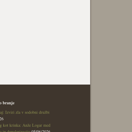
o branje
aj: Izviri zla v sodobni družbi
26
g kot krinka: Anže Logar med
 in depolarizacijo
05/06/2026