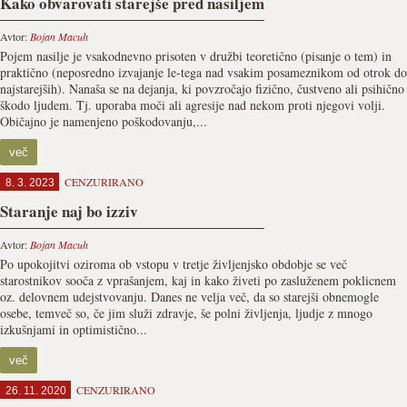
Kako obvarovati starejše pred nasiljem
Avtor:
Bojan Macuh
Pojem nasilje je vsakodnevno prisoten v družbi teoretično (pisanje o tem) in
praktično (neposredno izvajanje le-tega nad vsakim posameznikom od otrok do
najstarejših). Nanaša se na dejanja, ki povzročajo fizično, čustveno ali psihično
škodo ljudem. Tj. uporaba moči ali agresije nad nekom proti njegovi volji.
Običajno je namenjeno poškodovanju,...
več
CENZURIRANO
8. 3. 2023
Staranje naj bo izziv
Avtor:
Bojan Macuh
Po upokojitvi oziroma ob vstopu v tretje življenjsko obdobje se več
starostnikov sooča z vprašanjem, kaj in kako živeti po zasluženem poklicnem
oz. delovnem udejstvovanju. Danes ne velja več, da so starejši obnemogle
osebe, temveč so, če jim služi zdravje, še polni življenja, ljudje z mnogo
izkušnjami in optimistično...
več
CENZURIRANO
26. 11. 2020