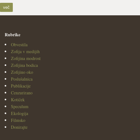
več
Rubrike
Obvestila
Zofija v medijih
Zofijina modrost
Zofijina bodica
Zofijino oko
Poslušalnica
Publikacije
Cenzurirano
Kotiček
Speculum
Ekologija
Filmsko
Donirajte