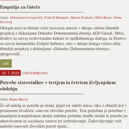
Empatija za čuteče
Avtor:
Aleksandra Goropevšek
,
Friderik Klampfer
,
Martin Draksler
,
Mišel Ristov
,
Ninna
Kozorog
Okrogla miza in filmski večer posvečen starosti v sklopu ciklusa filmskih
projekcij z diskusijami Dokudoc Dokumentarna obzorja AGD Gustaf, Mitra,
društvo za razvoj avdiovizualne kulture in medkulturnega dialoga, in Društvo
za razvoj humanistike Zofijini ljubimci, smo v sklopu šestega večera cikla
filmskih projekcij z diskusijami »Dokudoc Dokumentarna obzorja«,
spregovorili...
več
CENZURIRANO
16. 7. 2020
Potrebe starostnikov v tretjem in četrtem življenjskem
obdobju
Avtor:
Bojan Macuh
Že od nekdaj so potrebe po hrani, pijači ter zaščiti telesa, tako z oblačili kot v
primernem bivališču, osnovne človeške potrebe. Tem potrebam je potrebno v
današnjem kompleksnem okolju sodobne globalne družbe dodati še potrebe po
zdravstvenem in socialnem varstvu ter izobraževanju. Zadovoljevanje vseh
naštetih osnovnih človeških potreb spada...