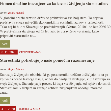
Pomen družine in svojcev za kakovost življenja starostnikov
Avtor:
Bojan Macuh
V globalni družbi razvitih držav se prebivalstvo vse bolj stara. To dejstvo
predstavlja enega največjih ekonomskih in socialnih izzivov v prihodnosti.
Tako naj bi bilo v Sloveniji po predvidevanjih (Vertot, 2010)1 do leta 2060 30
% prebivalstva starejšega od 65 let, zato je upravičeno vprašanje, kako
pripraviti starostnike na...
več
CENZURIRANO
8. 11. 2020
Starostniki potrebujejo našo pomoč in razumevanje
Avtor:
Bojan Macuh
Starost je življenjsko obdobje, ki ga posamezniki različno doživljajo, le-ta pa
vpliva na oceno lastnega stanja, odnos do okolja in strategije, ki jih izbirajo za
svoje življenje. Staranje pa je proces, ki traja vse življenje, od rojstva do smrti.
Starostnikom v tretjem in kasneje četrtem življenjskem obdobju moramo
zaradi...
več
OKROGLA MIZA
4. 8. 2020