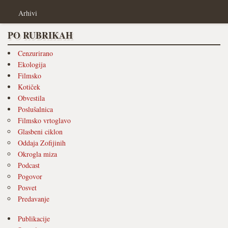
Arhivi
PO RUBRIKAH
Cenzurirano
Ekologija
Filmsko
Kotiček
Obvestila
Poslušalnica
Filmsko vrtoglavo
Glasbeni ciklon
Oddaja Zofijinih
Okrogla miza
Podcast
Pogovor
Posvet
Predavanje
Publikacije