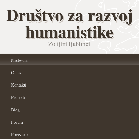
Društvo za razvoj
humanistike
Zofijini ljubimci
Naslovna
O nas
Kontakti
Projekti
Blogi
Forum
Povezave