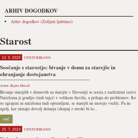
ARHIV DOGODKOV
Arhiv dogodkov (Zofijini ljubimci)
Starost
CENZURIRANO
12. 5. 2025
Soočanje s starostjo: bivanje v domu za starejše in
ohranjanje dostojanstva
Avtor:
Bojan Macuh
Bivanje starejših v domovih za starejše v Sloveniji se sooča z različnimi izzivi.
Načeloma ji gradijo (tudi tujci) v velikem številu, a prihaja do problemov. Ko
so zgrajeni in načeloma tudi opremljeni, se starejši ne morejo vseliti. Pa ne
zgolj, ker nimajo dovolj denarja (skupaj z otroki bi to...
več
CENZURIRANO
25. 7. 2023