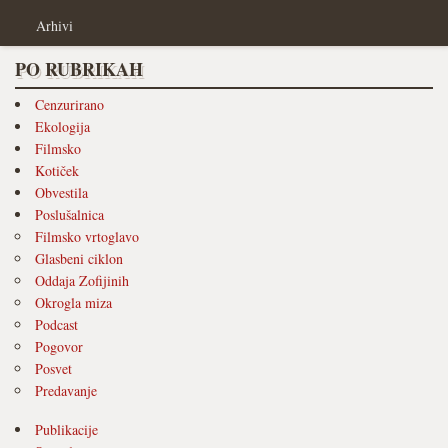
Arhivi
PO RUBRIKAH
Cenzurirano
Ekologija
Filmsko
Kotiček
Obvestila
Poslušalnica
Filmsko vrtoglavo
Glasbeni ciklon
Oddaja Zofijinih
Okrogla miza
Podcast
Pogovor
Posvet
Predavanje
Publikacije