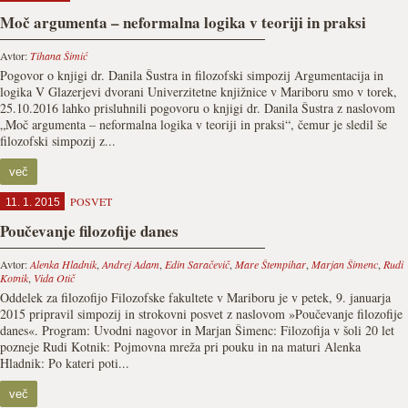
Moč argumenta – neformalna logika v teoriji in praksi
Avtor:
Tihana Šimić
Pogovor o knjigi dr. Danila Šustra in filozofski simpozij Argumentacija in
logika V Glazerjevi dvorani Univerzitetne knjižnice v Mariboru smo v torek,
25.10.2016 lahko prisluhnili pogovoru o knjigi dr. Danila Šustra z naslovom
„Moč argumenta – neformalna logika v teoriji in praksi“, čemur je sledil še
filozofski simpozij z...
več
POSVET
11. 1. 2015
Poučevanje filozofije danes
Avtor:
Alenka Hladnik
,
Andrej Adam
,
Edin Saračevič
,
Mare Štempihar
,
Marjan Šimenc
,
Rudi
Kotnik
,
Vida Otič
Oddelek za filozofijo Filozofske fakultete v Mariboru je v petek, 9. januarja
2015 pripravil simpozij in strokovni posvet z naslovom »Poučevanje filozofije
danes«. Program: Uvodni nagovor in Marjan Šimenc: Filozofija v šoli 20 let
pozneje Rudi Kotnik: Pojmovna mreža pri pouku in na maturi Alenka
Hladnik: Po kateri poti...
več