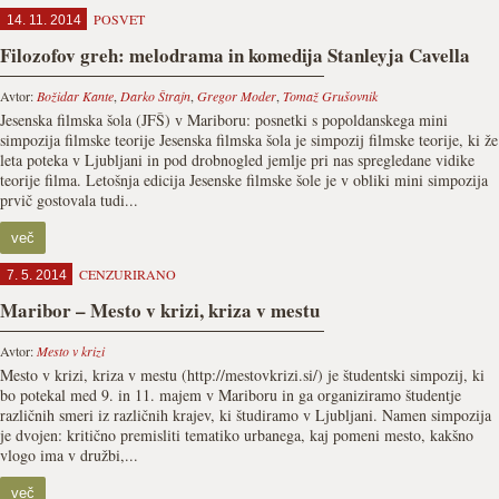
POSVET
14. 11. 2014
Filozofov greh: melodrama in komedija Stanleyja Cavella
Avtor:
Božidar Kante
,
Darko Štrajn
,
Gregor Moder
,
Tomaž Grušovnik
Jesenska filmska šola (JFŠ) v Mariboru: posnetki s popoldanskega mini
simpozija filmske teorije Jesenska filmska šola je simpozij filmske teorije, ki že
leta poteka v Ljubljani in pod drobnogled jemlje pri nas spregledane vidike
teorije filma. Letošnja edicija Jesenske filmske šole je v obliki mini simpozija
prvič gostovala tudi...
več
CENZURIRANO
7. 5. 2014
Maribor – Mesto v krizi, kriza v mestu
Avtor:
Mesto v krizi
Mesto v krizi, kriza v mestu (http://mestovkrizi.si/) je študentski simpozij, ki
bo potekal med 9. in 11. majem v Mariboru in ga organiziramo študentje
različnih smeri iz različnih krajev, ki študiramo v Ljubljani. Namen simpozija
je dvojen: kritično premisliti tematiko urbanega, kaj pomeni mesto, kakšno
vlogo ima v družbi,...
več