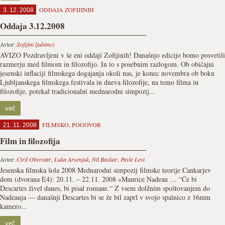
ODDAJA ZOFIJINIH
3. 12. 2008
Oddaja 3.12.2008
Avtor:
Zofijini ljubimci
AVIZO Pozdravljeni v še eni oddaji Zofijinih! Današnjo edicijo bomo posvetili
razmerju med filmom in filozofijo. In to s posebnim razlogom. Ob običajni
jesenski inflaciji filmskega dogajanja okoli nas, je konec novembra ob boku
Ljubljanskega filmskega festivala in dneva filozofije, na temo filma in
filozofije, potekal tradicionalni mednarodni simpozij...
več
FILMSKO
,
POGOVOR
21. 11. 2008
Film in filozofija
Avtor:
Ciril Oberstar
,
Luka Arsenjuk
,
Nil Baskar
,
Pavle Levi
Jesenska filmska šola 2008 Mednarodni simpozij filmske teorije Cankarjev
dom (dvorana E4): 20.11. – 22.11. 2008 »Maurice Nadeau … “Če bi
Descartes živel danes, bi pisal romane.“ Z vsem dolžnim spoštovanjem do
Nadeauja — današnji Descartes bi se že bil zaprl v svojo spalnico z 16mm
kamero...
več