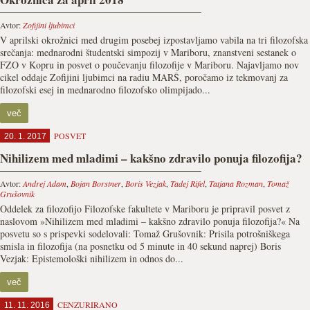
Avtor:
Zofijini ljubimci
V aprilski okrožnici med drugim posebej izpostavljamo vabila na tri filozofska
srečanja: mednarodni študentski simpozij v Mariboru, znanstveni sestanek o
FZO v Kopru in posvet o poučevanju filozofije v Mariboru. Najavljamo nov
cikel oddaje Zofijini ljubimci na radiu MARŠ, poročamo iz tekmovanj za
filozofski esej in mednarodno filozofsko olimpijado...
več
POSVET
20. 1. 2017
Nihilizem med mladimi – kakšno zdravilo ponuja filozofija?
Avtor:
Andrej Adam
,
Bojan Borstner
,
Boris Vezjak
,
Tadej Rifel
,
Tatjana Rozman
,
Tomaž
Grušovnik
Oddelek za filozofijo Filozofske fakultete v Mariboru je pripravil posvet z
naslovom »Nihilizem med mladimi – kakšno zdravilo ponuja filozofija?« Na
posvetu so s prispevki sodelovali: Tomaž Grušovnik: Prisila potrošniškega
smisla in filozofija (na posnetku od 5 minute in 40 sekund naprej) Boris
Vezjak: Epistemološki nihilizem in odnos do...
več
CENZURIRANO
11. 11. 2016