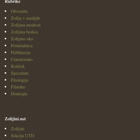
Rubrike
Obvestila
Zofija v medijih
Zofijina modrost
Zofijina bodica
Zofijino oko
Poslušalnica
Publikacije
Cenzurirano
Kotiček
Speculum
Ekologija
Filmsko
Donirajte
Zofijini.net
Zofijini
Sekcija UTD