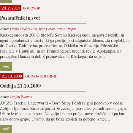
POGOVOR
28. 2. 2014
Posamičnik in svet
Avtor:
Cvetka Hedžet Tóth
,
Igor Černe
,
Primož Repar
Kierkegaardovih 200 O filozofu Sørenu Kierkegaardu njegovi filozofiji in
njeni uporabnosti v mestu, ki ga pestijo postvstajniške dileme, sta razglabljala
dr. Cvetka Tóth, redna profesorica na Oddelku za filozofijo Filozofske
fakultete v Ljubljani, in dr. Primož Repar, urednik revije Apokalipsa ter
prevajalec Dančevih del. S poznavalcema Kierkegaarda se je...
več
ODDAJA ZOFIJINIH
21. 10. 2009
Oddaja 21.10.2009
Avtor:
Zofijini ljubimci
AVIZO Track1: Underworld – Born Slipy Pozdravljeni ponovno v oddaji
Zofijini ljubimci. Zima se počasi že začenja, prav tako pa tudi sezona gripe.
Izbira le te je letos pestra. Na voljo imamo ptičjo, novo prašičjo ali pa kar
staro dobro gripo. Upamo, da ne boste zboleli za nobeno izmed...
več