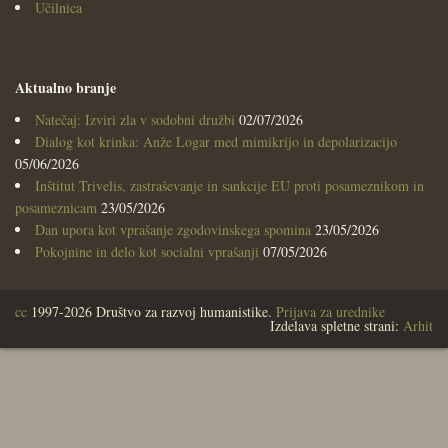
Učilnica
Aktualno branje
Natečaj: Izviri zla v sodobni družbi
02/07/2026
Dialog kot krinka: Anže Logar med mimikrijo in depolarizacijo
05/06/2026
Inštitut Trivelis, zastraševanje in sankcije EU proti posameznikom in
posameznicam
23/05/2026
Dan upora kot vprašanje zgodovinskega spomina
23/05/2026
Pokojnine in delo kot socialni vprašanji
07/05/2026
cc
1997-2026 Društvo za razvoj humanistike.
Prijava za urednike
Izdelava spletne strani:
Arhit