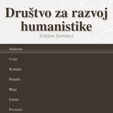
Društvo za razvoj
humanistike
Zofijini ljubimci
Naslovna
O nas
Kontakti
Projekti
Blogi
Forum
Povezave