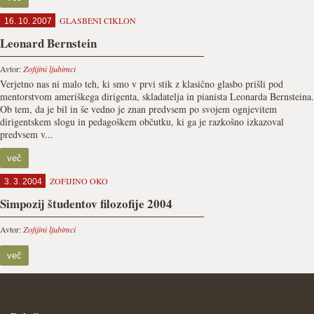
GLASBENI CIKLON
16. 10. 2007
Leonard Bernstein
Avtor:
Zofijini ljubimci
Verjetno nas ni malo teh, ki smo v prvi stik z klasično glasbo prišli pod
mentorstvom ameriškega dirigenta, skladatelja in pianista Leonarda Bernsteina.
Ob tem, da je bil in še vedno je znan predvsem po svojem ognjevitem
dirigentskem slogu in pedagoškem občutku, ki ga je razkošno izkazoval
predvsem v...
več
ZOFIJINO OKO
3. 3. 2004
Simpozij študentov filozofije 2004
Avtor:
Zofijini ljubimci
več