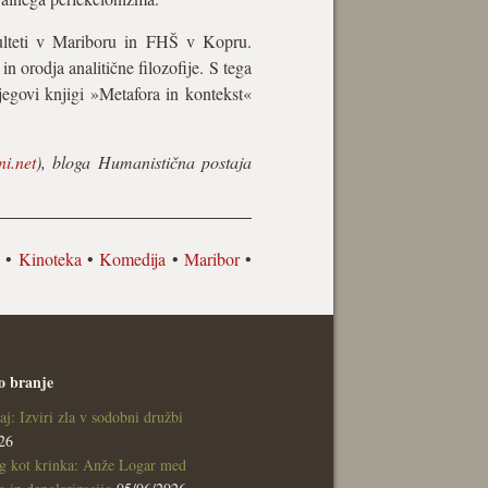
akulteti v Mariboru in FHŠ v Kopru.
n orodja analitične filozofije. S tega
egovi knjigi »Metafora in kontekst«
ini.net
), bloga Humanistična postaja
d
•
Kinoteka
•
Komedija
•
Maribor
•
o branje
aj: Izviri zla v sodobni družbi
26
g kot krinka: Anže Logar med