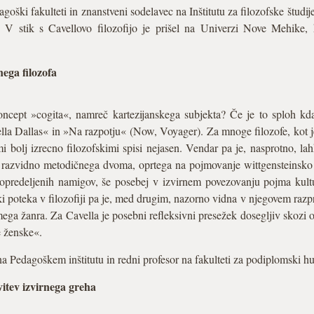
goški fakulteti in znanstveni sodelavec na Inštitutu za filozofske študi
 stik s Cavellovo filozofijo je prišel na Univerzi Nove Mehike, k
ega filozofa
koncept »cogita«, namreč kartezijanskega subjekta? Če je to sploh kd
ella Dallas« in »Na razpotju« (Now, Voyager). Za mnoge filozofe, kot 
i bolj izrecno filozofskimi spisi nejasen. Vendar pa je, nasprotno, la
razvidno metodičnega dvoma, oprtega na pojmovanje wittgensteinsko z
 opredeljenih namigov, še posebej v izvirnem povezovanju pojma kult
, ki poteka v filozofiji pa je, med drugim, nazorno vidna v njegovem raz
ga žanra. Za Cavella je posebni refleksivni presežek dosegljiv skozi o
 ženske«.
na Pedagoškem inštitutu in redni profesor na fakulteti za podiplomski hu
tev izvirnega greha