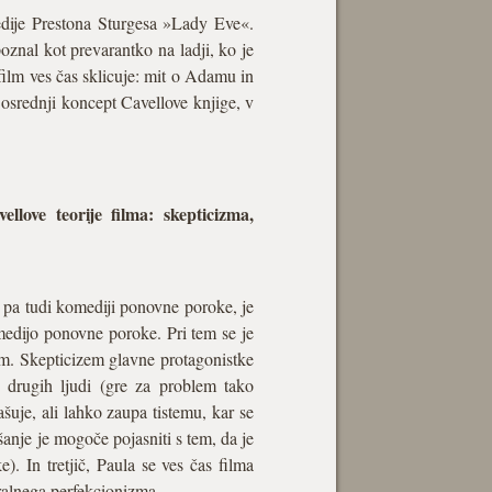
dije Prestona Sturgesa »Lady Eve«.
poznal kot prevarantko na ladji, ko je
film ves čas sklicuje: mit o Adamu in
 osrednji koncept Cavellove knjige, v
llove teorije filma: skepticizma,
, pa tudi komediji ponovne poroke, je
medijo ponovne poroke. Pri tem se je
zem. Skepticizem glavne protagonistke
 drugih ljudi (gre za problem tako
je, ali lahko zaupa tistemu, kar se
šanje je mogoče pojasniti s tem, da je
. In tretjič, Paula se ves čas filma
ralnega perfekcionizma.