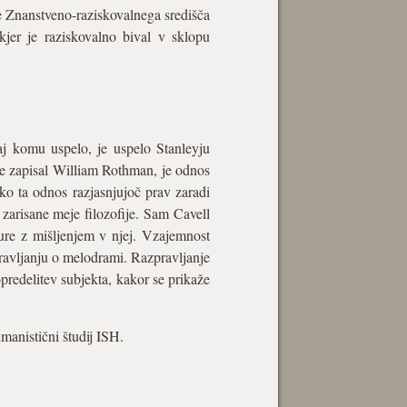
je Znanstveno-raziskovalnega središča
jer je raziskovalno bival v sklopu
aj komu uspelo, je uspelo Stanleyju
je zapisal William Rothman, je odnos
hko ta odnos razjasnjujoč prav zaradi
arisane meje filozofije. Sam Cavell
ure z mišljenjem v njej. Vzajemnost
pravljanju o melodrami. Razpravljanje
predelitev subjekta, kakor se prikaže
manistični študij ISH.