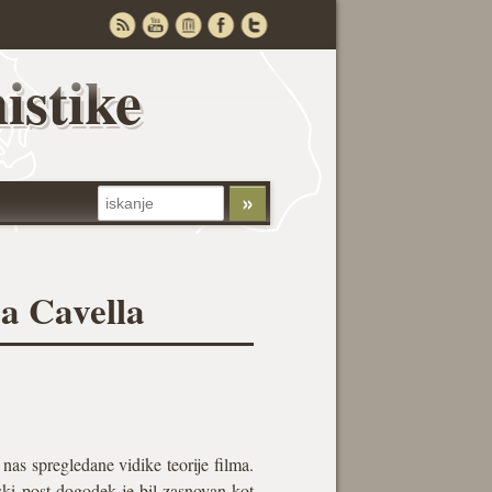
istike
a Cavella
 nas spregledane vidike teorije filma.
rski post-dogodek je bil zasnovan kot