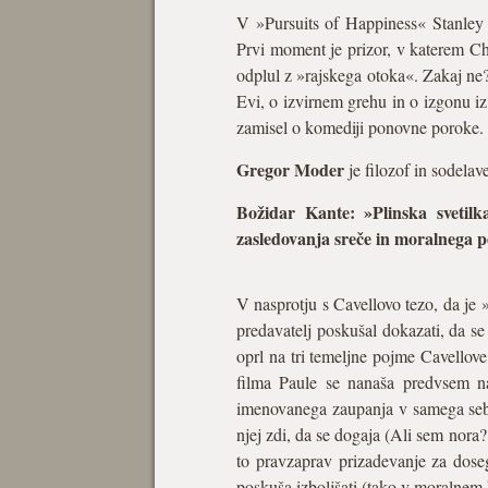
V »Pursuits of Happiness« Stanley
Prvi moment je prizor, v katerem Char
odplul z »rajskega otoka«. Zakaj ne?
Evi, o izvirnem grehu in o izgonu iz
zamisel o komediji ponovne poroke.
Gregor Moder
je filozof in sodelav
Božidar Kante:
»Plinska svetilk
zasledovanja sreče in moralnega 
V nasprotju s Cavellovo tezo, da je 
predavatelj poskušal dokazati, da s
oprl na tri temeljne pojme Cavellove
filma Paule se nanaša predvsem na
imenovanega zaupanja v samega sebe
njej zdi, da se dogaja (Ali sem nora?
to pravzaprav prizadevanje za doseg
poskuša izboljšati (tako v moralnem