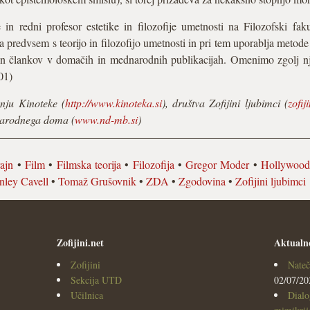
e in redni profesor estetike in filozofije umetnosti na Filozofski f
predvsem s teorijo in filozofijo umetnosti in pri tem uporablja metode i
 in člankov v domačih in mednarodnih publikacijah. Omenimo zgolj nj
01)
nju Kinoteke (
http://www.kinoteka.si
), društva Zofijini ljubimci (
zofij
arodnega doma (
www.nd-mb.si
)
ajn
•
Film
•
Filmska teorija
•
Filozofija
•
Gregor Moder
•
Hollywoo
nley Cavell
•
Tomaž Grušovnik
•
ZDA
•
Zgodovina
•
Zofijini ljubimci
Zofijini.net
Aktualn
Zofijini
Nateč
Sekcija UTD
02/07/20
Učilnica
Dialo