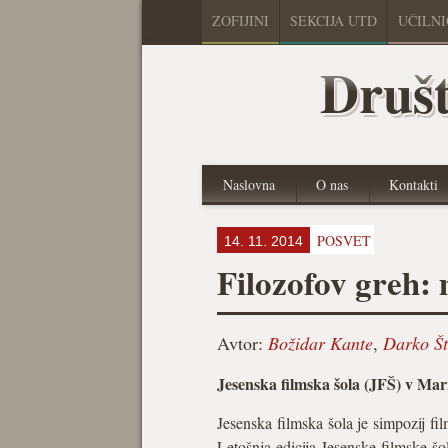
ZOFIJINI
SEKCIJA UTD
UČILN
Društ
Naslovna
O nas
Kontakti
POSVET
14. 11. 2014
Filozofov greh:
Avtor:
Božidar Kante
,
Darko Št
Jesenska filmska šola (JFŠ) v Mar
Jesenska filmska šola je simpozij fil
Letošnja edicija Jesenske filmske šo