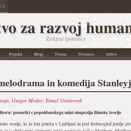
ICA
vo za razvoj human
Zofijini ljubimci
Projekti
Blogi
Forum
Povezave
Arhivi
 melodrama in komedija Stanleyj
rajn
,
Gregor Moder
,
Tomaž Grušovnik
iboru: posnetki s popoldanskega mini simpozija filmske teorije
mske teorije, ki že leta poteka v Ljubljani in pod drobnogled jemlje pri
le je v obliki mini simpozija prvič gostovala tudi v Mariboru. Maribo