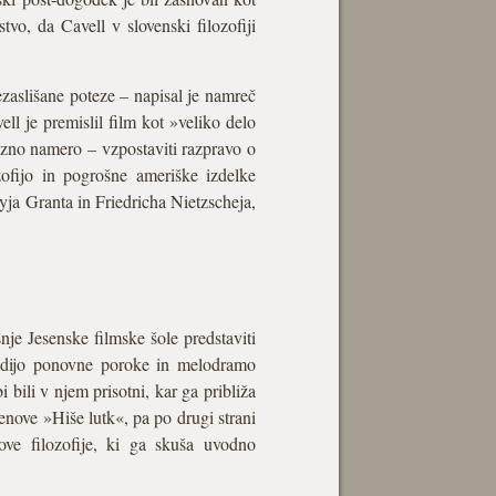
tvo, da Cavell v slovenski filozofiji
ezaslišane poteze – napisal je namreč
ell je premislil film kot »veliko delo
tezno namero – vzpostaviti razpravo o
zofijo in pogrošne ameriške izdelke
ja Granta in Friedricha Nietzscheja,
nje Jesenske filmske šole predstaviti
medijo ponovne poroke in melodramo
bili v njem prisotni, kar ga približa
enove »Hiše lutk«, pa po drugi strani
love filozofije, ki ga skuša uvodno