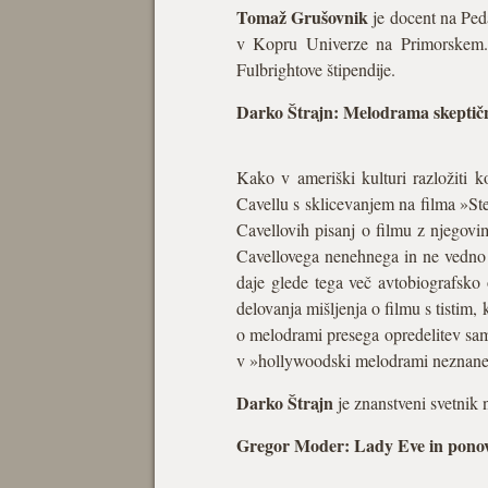
Tomaž Grušovnik
je docent na Peda
v Kopru Univerze na Primorskem. V
Fulbrightove štipendije.
Darko Štrajn: Melodrama skeptičn
Kako v ameriški kulturi razložiti 
Cavellu s sklicevanjem na filma »St
Cavellovih pisanj o filmu z njegovim
Cavellovega nenehnega in ne vedno 
daje glede tega več avtobiografsko
delovanja mišljenja o filmu s tistim
o melodrami presega opredelitev same
v »hollywoodski melodrami neznane
Darko Štrajn
je znanstveni svetnik 
Gregor Moder: Lady Eve in ponovi