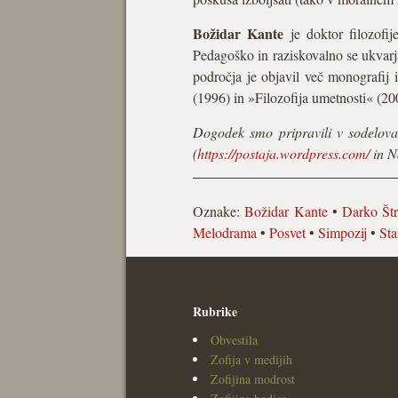
Božidar Kante
je doktor filozofij
Pedagoško in raziskovalno se ukvarja 
področja je objavil več monografij
(1996) in »Filozofija umetnosti« (20
Dogodek smo pripravili v sodelova
(
https://postaja.wordpress.com/
in N
Oznake:
Božidar Kante
•
Darko Štr
Melodrama
•
Posvet
•
Simpozij
•
Sta
Rubrike
Obvestila
Zofija v medijih
Zofijina modrost