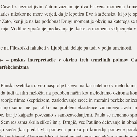
 Cavell z nezmotljivim čutom zaznamuje dva bistvena momenta kome
les nikakor ne more verjeti, da je lepotica Eve ista ženska, ki jo je s
 Zato, ker ji je na las podobna! Drugi moment je okvir, na katerega se 
 raja. Vodilno vprašanje predavanja je, kako se momenta vključujeta v
ec na Filozofski fakulteti v Ljubljani, deluje pa tudi v polju umetnosti.
a
« – poskus interpretacije v okviru treh temeljnih pojmov Cave
perfekcionizma
»Plinska svetilka« ravno nasprotje tistega, na kar naletimo v melodrami
e da tudi ta film razložiti na podoben način kot melodramo oziroma ko
 teorije filma: skepticizem, zasledovanje sreče in moralni perfekcioni
 njo samo, ne pa toliko na problem eksistence zunanjega sveta in
, kar je kajpada povezano s samozavedanjem). Paula se nenehno sprašu
 Sem res sama skrila sliko? itn.). Drugič, vse Paulino delovanje in obna
o sreče (kar predstavlja ponovna poroka pri komediji ponovne poroke)
 kot epistemološkem smislu), si torej prizadeva za nekakšno stopnjo mo