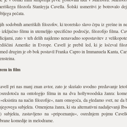
eriškega filozofa Stanleyja Cavella. Šolski usmeritvi je botrovalo dejs
obljega pečata.
jih sodobnih ameriških filozofov, ki teoretsko slavo črpa iz grešne in n
 izključno filmu in utemeljijo specifično področje, filozofijo filma. Cav
adicijami, zato v teh delih najdemo nenavadno sopostavitev z velikopo
iščini Amerike in Evrope. Cavell je prebil led, ki je ločeval filo
med drugim je ob bok postavil Franka Capro in Immanuela Kanta, Cary
nsteina.
zem in film
avell pri nas manj znan avtor, zato je skušalo uvodno predavanje letoš
se osredotoča na ontologijo filma in na dva hollywoodska žanra: ko
»eksistira na način filozofije«, nam omogoča, da gledamo svet, ne da bi 
njegovega subjekta. Omenjena žanra, ki sta alternativni nadaljevanji Ibs
ga) subjekta, zastavljeno na »pripoznanju«, osrednjem pojmu Cavel
izbrane komedije in melodrame.