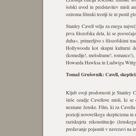
šolski uvod in predstavitev misli am
oziroma filmski teoriji še ni pustil gl
Stanley Cavell velja za enega največ
prva filozofska dela, ki se posvečajo
duha«, primerljivo s filozofskimi tr
Hollywoodu kot skupni kulturni ded
(komedije!, melodrame!, romance!), 
Howarda Hawksa in Ludwiga Wittge
Tomaž Grušovnik: Cavell, skeptici
Kljub svoji prodornosti je Stanley C
širše ozadje Cavellove misli, ki 
neznane ženske. Film, ki za Cavella 
poziciji novoveškega skepticizma in 
raziskujeta rekonstitucijo (ženske
predavanje pojasniti v navezavi na 