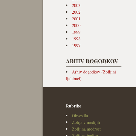
2003
2002
2001
2000
1999
1998
1997
ARHIV DOGODKOV
Arhiv dogodkov (Zofijini
ljubimci)
Rubrike
Obvestila
Zofija v medijih
Zofijina modrost
Zofijina bodica