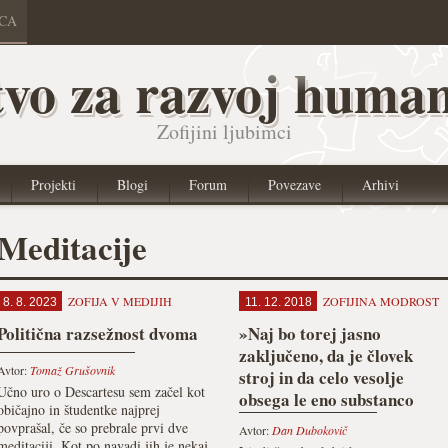
ICA
vo za razvoj human
Zofijini ljubimci
Projekti
Blogi
Forum
Povezave
Arhivi
Meditacije
ZOFIJA V MEDIJIH
ZOFIJINA MODROST
8. 8. 2023
11. 12. 2018
Politična razsežnost dvoma
»Naj bo torej jasno
zaključeno, da je človek
Avtor:
Tomaž Grušovnik
stroj in da celo vesolje
Učno uro o Descartesu sem začel kot
obsega le eno substanco
običajno in študentke najprej
(snov), ki je različno
povprašal, če so prebrale prvi dve
Avtor:
Dan Dubokovič
izoblikovana.«
meditaciji. Kot po navadi jih je nekaj