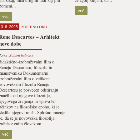
marsikaj, med drugim tudi kaj jim
če zgolj sanjam, da...
pomeni...
več
več
ZOFIJINO OKO
3. 8. 2005
Rene Descartes – Arhitekt
nove dobe
Avtor:
Zofijini ljubimci
didaktično-izobraževalni film o
Reneju Descartesu, filozofu in
znanstveniku Dokumentarni
izobraževalni film o velikem
novoveškem filozofu Reneju
Descartesu je posvečen odstiranju
značilnosti njegove filozofije,
njegovega življenja in vpliva ter
učinkov na filozofsko epoho, ki je
sledila njegovi misli. Splošno mnenje
je, da se je novoveška filozofija
začela z enim človekom....
več