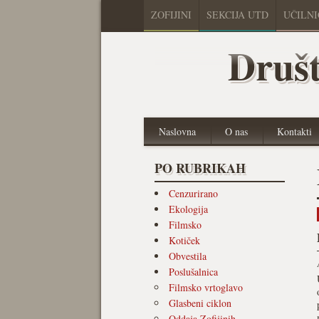
ZOFIJINI
SEKCIJA UTD
UČILN
Društ
Naslovna
O nas
Kontakti
PO RUBRIKAH
Cenzurirano
Ekologija
Filmsko
Kotiček
Obvestila
Poslušalnica
Filmsko vrtoglavo
Glasbeni ciklon
Oddaja Zofijinih