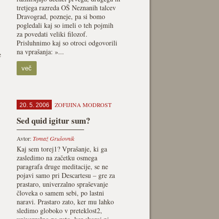
tretjega razreda OŠ Neznanih talcev
Dravograd, pozneje, pa si bomo
pogledali kaj so imeli o teh pojmih
za povedati veliki filozof.
Prisluhnimo kaj so otroci odgovorili
na vprašanja: »...
e
več
ZOFIJINA MODROST
20. 5. 2006
Sed quid igitur sum?
Avtor:
Tomaž Grušovnik
Kaj sem torej1? Vprašanje, ki ga
zasledimo na začetku osmega
paragrafa druge meditacije, se ne
pojavi samo pri Descartesu – gre za
prastaro, univerzalno spraševanje
človeka o samem sebi, po lastni
naravi. Prastaro zato, ker mu lahko
,
sledimo globoko v preteklost2,