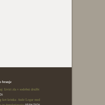
o branje
aj: Izviri zla v sodobni družbi
26
g kot krinka: Anže Logar med
 in depolarizacijo
05/06/2026