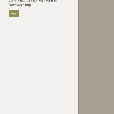
univerzalno pa zato, ker skoraj ni
človeškega bitja,...
več