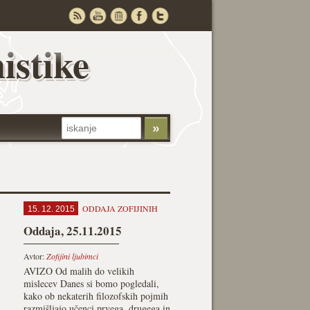
istike
ODDAJA ZOFIJINIH
15. 12. 2015
Oddaja, 25.11.2015
Avtor:
Zofijini ljubimci
AVIZO Od malih do velikih
mislecev Danes si bomo pogledali,
kako ob nekaterih filozofskih pojmih
razmišljajo učenci prvega, drugega in