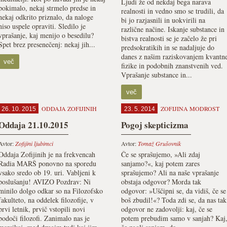
Ljudi že od nekdaj bega narava
pokimalo, nekaj strmelo predse in
realnosti in vedno smo se trudili, da
nekaj odkrito priznalo, da naloge
bi jo razjasnili in uokvirili na
niso uspele opraviti. Sledilo je
različne načine. Iskanje substance in
vprašanje, kaj menijo o besedilu?
bistva realnosti se je začelo že pri
Spet brez presenečenj: nekaj jih...
predsokratikih in se nadaljuje do
danes z našim raziskovanjem kvantn
več
fizike in podobnih znanstvenih ved.
Vprašanje substance in...
več
ODDAJA ZOFIJINIH
ZOFIJINA MODROST
26. 10. 2015
23. 5. 2014
Oddaja 21.10.2015
Pogoj skepticizma
Avtor:
Zofijini ljubimci
Avtor:
Tomaž Grušovnik
Oddaja Zofijinih je na frekvencah
Če se sprašujemo, »Ali zdaj
Radia MARŠ ponovno na sporedu
sanjamo?«, kaj potem zares
vsako sredo ob 19. uri. Vabljeni k
sprašujemo? Ali na naše vprašanje
poslušanju! AVIZO Pozdrav: Ni
obstaja odgovor? Morda tak
minilo dolgo odkar so na Filozofsko
odgovor: »Uščipni se, da vidiš, če se
fakulteto, na oddelek filozofije, v
boš zbudil!«? Toda zdi se, da nas tak
prvi letnik, prvič vstopili novi
odgovor ne zadovolji: kaj, če se
bodoči filozofi. Zanimalo nas je
potem prebudim samo v sanjah? Kaj