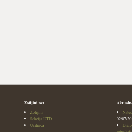
Zofijini.net
Aktualn
Zofijini
Nateč
Sekcija UTD
02/07/20
Učilnica
Dialo
mimikrijo