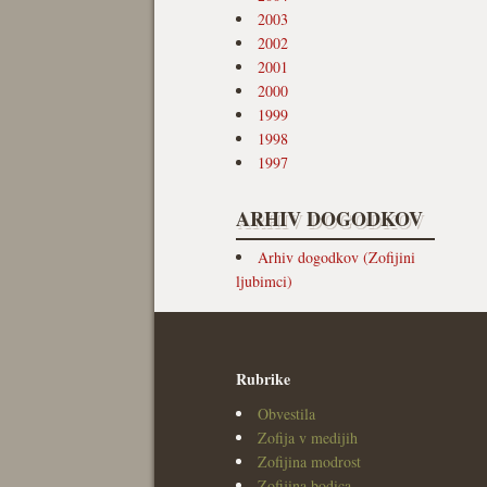
2003
2002
2001
2000
1999
1998
1997
ARHIV DOGODKOV
Arhiv dogodkov (Zofijini
ljubimci)
Rubrike
Obvestila
Zofija v medijih
Zofijina modrost
Zofijina bodica