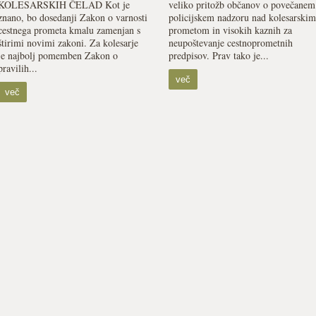
KOLESARSKIH ČELAD Kot je
veliko pritožb občanov o povečanem
znano, bo dosedanji Zakon o varnosti
policijskem nadzoru nad kolesarskim
cestnega prometa kmalu zamenjan s
prometom in visokih kaznih za
štirimi novimi zakoni. Za kolesarje
neupoštevanje cestnoprometnih
je najbolj pomemben Zakon o
predpisov. Prav tako je...
pravilih...
več
več