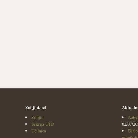
Zofijini.net
Aktualn
Zofijini
Nateč
Sekcija UTD
02/07/20
Učilnica
Dialo
mimikrijo