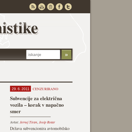
istike
CENZURIRANO
29. 6. 2011
Subvencije za električna
vozila – korak v napačno
smer
Avtor:
Jernej Tiran
,
Josip Rotar
Država subvencionira avtomobilsko