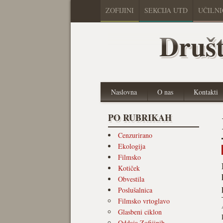
ZOFIJINI
SEKCIJA UTD
UČILN
Društ
Naslovna
O nas
Kontakti
PO RUBRIKAH
Cenzurirano
Ekologija
Filmsko
Kotiček
Obvestila
Poslušalnica
Filmsko vrtoglavo
Glasbeni ciklon
Oddaja Zofijinih