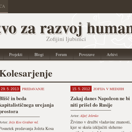
ICA
vo za razvoj human
Zofijini ljubimci
Projekti
Blogi
Forum
Povezave
Arhivi
Kolesarjenje
PREDAVANJE
ZOFIJA V MEDIJIH
29. 5. 2013
15. 5. 2012
Blišč in beda
Zakaj danes Napoleon ne bi
kapitalističnega urejanja
niti prišel do Rusije
prostora
Avtor:
Aljaž Jelenko
Živimo v družbi vladavine znanosti,
Avtor:
Jože Kos Grabar ml.
kjer se skuša izključiti sleherno
Posnetek predavanja Jožeta Kosa