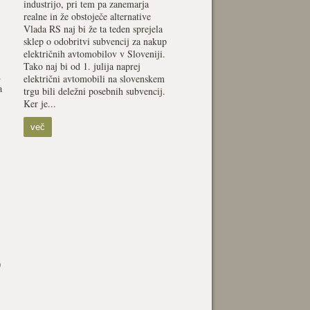
industrijo, pri tem pa zanemarja
realne in že obstoječe alternative
Vlada RS naj bi že ta teden sprejela
sklep o odobritvi subvencij za nakup
električnih avtomobilov v Sloveniji.
Tako naj bi od 1. julija naprej
.
električni avtomobili na slovenskem
a
trgu bili deležni posebnih subvencij.
Ker je...
več
0