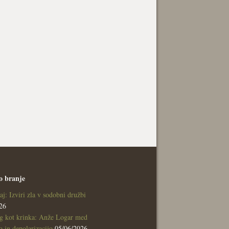
o branje
aj: Izviri zla v sodobni družbi
26
g kot krinka: Anže Logar med
 in depolarizacijo
05/06/2026