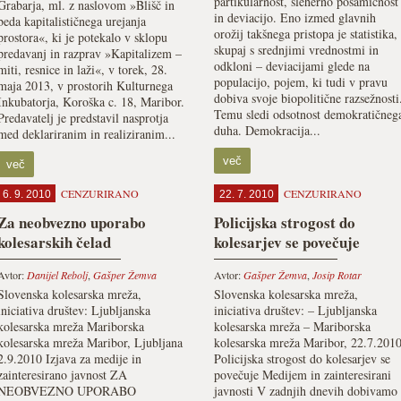
partikularnost, sleherno posamičnost
Grabarja, ml. z naslovom »Blišč in
in deviacijo. Eno izmed glavnih
beda kapitalističnega urejanja
orožij takšnega pristopa je statistika,
prostora«, ki je potekalo v sklopu
skupaj s srednjimi vrednostmi in
predavanj in razprav »Kapitalizem –
odkloni – deviacijami glede na
miti, resnice in laži«, v torek, 28.
populacijo, pojem, ki tudi v pravu
maja 2013, v prostorih Kulturnega
dobiva svoje biopolitične razsežnosti
Inkubatorja, Koroška c. 18, Maribor.
Temu sledi odsotnost demokratičneg
Predavatelj je predstavil nasprotja
duha. Demokracija...
med deklariranim in realiziranim...
več
več
CENZURIRANO
CENZURIRANO
6. 9. 2010
22. 7. 2010
Za neobvezno uporabo
Policijska strogost do
kolesarskih čelad
kolesarjev se povečuje
Avtor:
Danijel Rebolj
,
Gašper Žemva
Avtor:
Gašper Žemva
,
Josip Rotar
Slovenska kolesarska mreža,
Slovenska kolesarska mreža,
iniciativa društev: Ljubljanska
iniciativa društev: – Ljubljanska
kolesarska mreža Mariborska
kolesarska mreža – Mariborska
kolesarska mreža Maribor, Ljubljana
kolesarska mreža Maribor, 22.7.201
2.9.2010 Izjava za medije in
Policijska strogost do kolesarjev se
zainteresirano javnost ZA
povečuje Medijem in zainteresirani
NEOBVEZNO UPORABO
javnosti V zadnjih dnevih dobivamo