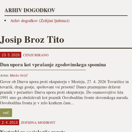
ARHIV DOGODKOV
Arhiv dogodkov (Zofijini ljubimci)
Josip Broz Tito
CENZURIRANO
23. 5. 2026
Dan upora kot vprašanje zgodovinskega spomina
Avtor:
Marko Nežič
Govor ob Dnevu upora proti okupatorju v Mozirju, 27. 4. 2026 Tovarišice in
tovariši, dragi gostje, spoštovani vsi prisotni! Danes praznujemo državni
praznik v počastitev Dneva upora proti okupatorju. Do osamosvojitve leta
1991 smo ga obeleževali kot praznik Osvobodilne fronte slovenskega naroda.
Osvobodilna fronta je v zelo kratkem času...
več
ZOFIJINA MODROST
2. 4. 2013
Nastavki za sociologijo zarote