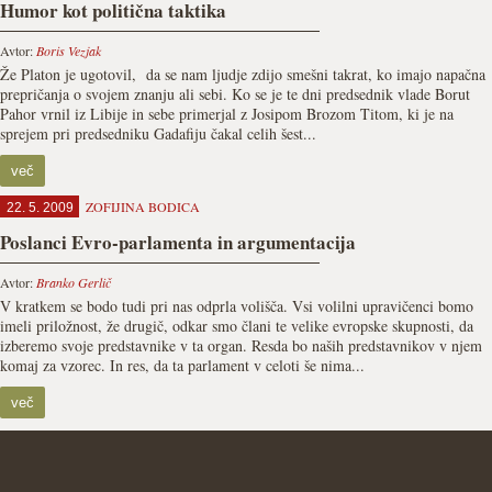
Humor kot politična taktika
Avtor:
Boris Vezjak
Že Platon je ugotovil, da se nam ljudje zdijo smešni takrat, ko imajo napačna
prepričanja o svojem znanju ali sebi. Ko se je te dni predsednik vlade Borut
Pahor vrnil iz Libije in sebe primerjal z Josipom Brozom Titom, ki je na
sprejem pri predsedniku Gadafiju čakal celih šest...
več
ZOFIJINA BODICA
22. 5. 2009
Poslanci Evro-parlamenta in argumentacija
Avtor:
Branko Gerlič
V kratkem se bodo tudi pri nas odprla volišča. Vsi volilni upravičenci bomo
imeli priložnost, že drugič, odkar smo člani te velike evropske skupnosti, da
izberemo svoje predstavnike v ta organ. Resda bo naših predstavnikov v njem
komaj za vzorec. In res, da ta parlament v celoti še nima...
več