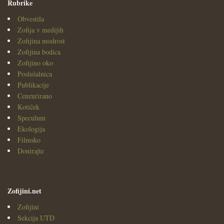
Rubrike
Obvestila
Zofija v medijih
Zofijina modrost
Zofijina bodica
Zofijino oko
Poslušalnica
Publikacije
Cenzurirano
Kotiček
Speculum
Ekologija
Filmsko
Donirajte
Zofijini.net
Zofijini
Sekcija UTD