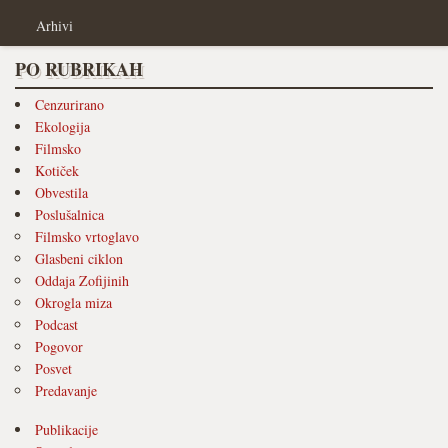
Arhivi
PO RUBRIKAH
Cenzurirano
Ekologija
Filmsko
Kotiček
Obvestila
Poslušalnica
Filmsko vrtoglavo
Glasbeni ciklon
Oddaja Zofijinih
Okrogla miza
Podcast
Pogovor
Posvet
Predavanje
Publikacije