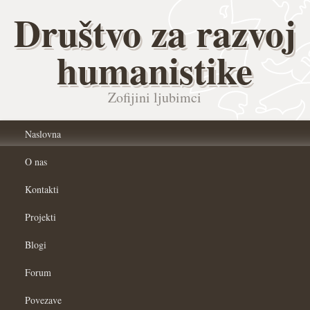
Društvo za razvoj
humanistike
Zofijini ljubimci
Naslovna
O nas
Kontakti
Projekti
Blogi
Forum
Povezave