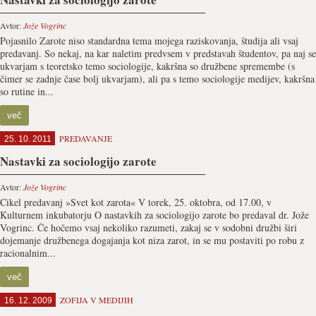
Avtor:
Jože Vogrinc
Pojasnilo Zarote niso standardna tema mojega raziskovanja, študija ali vsaj
predavanj. So nekaj, na kar naletim predvsem v predstavah študentov, pa naj se
ukvarjam s teoretsko temo sociologije, kakršna so družbene spremembe (s
čimer se zadnje čase bolj ukvarjam), ali pa s temo sociologije medijev, kakršna
so rutine in...
več
PREDAVANJE
25. 10. 2011
Nastavki za sociologijo zarote
Avtor:
Jože Vogrinc
Cikel predavanj »Svet kot zarota« V torek, 25. oktobra, od 17.00, v
Kulturnem inkubatorju O nastavkih za sociologijo zarote bo predaval dr. Jože
Vogrinc. Če hočemo vsaj nekoliko razumeti, zakaj se v sodobni družbi širi
dojemanje družbenega dogajanja kot niza zarot, in se mu postaviti po robu z
racionalnim...
več
ZOFIJA V MEDIJIH
16. 12. 2009