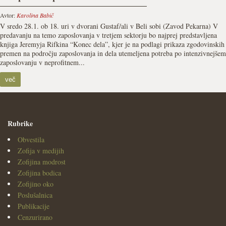
Avtor:
Karolina Babič
V sredo 28.1. ob 18. uri v dvorani Gustaf/ali v Beli sobi (Zavod Pekarna) V
predavanju na temo zaposlovanja v tretjem sektorju bo najprej predstavljena
knjiga Jeremyja Rifkina “Konec dela”, kjer je na podlagi prikaza zgodovinskih
premen na področju zaposlovanja in dela utemeljena potreba po intenzivnejšem
zaposlovanju v neprofitnem...
več
Rubrike
Obvestila
Zofija v medijih
Zofijina modrost
Zofijina bodica
Zofijino oko
Poslušalnica
Publikacije
Cenzurirano