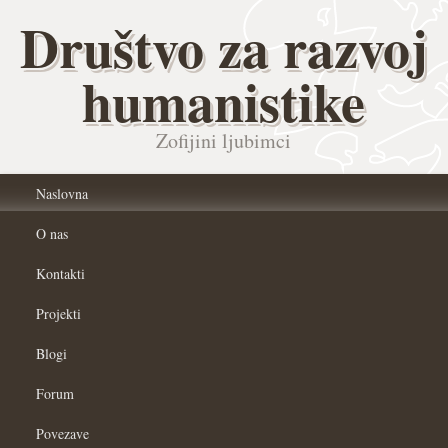
Društvo za razvoj
humanistike
Zofijini ljubimci
Naslovna
O nas
Kontakti
Projekti
Blogi
Forum
Povezave