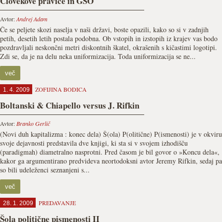
Človekove pravice in GSO
Avtor:
Andrej Adam
Če se peljete skozi naselja v naši državi, boste opazili, kako so si v zadnjih
petih, desetih letih postala podobna. Ob vstopih in izstopih iz krajev vas bodo
pozdravljali neskončni metri diskontnih škatel, okrašenih s kičastimi logotipi.
Zdi se, da je na delu neka uniformizacija. Toda uniformizacija se ne...
več
ZOFIJINA BODICA
1. 4. 2009
Boltanski & Chiapello versus J. Rifkin
Avtor:
Branko Gerlič
(Novi duh kapitalizma : konec dela) Š(ola) P(olitične) P(ismenosti) je v okviru
svoje dejavnosti predstavila dve knjigi, ki sta si v svojem izhodišču
(paradigmah) diametralno nasprotni. Pred časom je bil govor o »Koncu dela«,
kakor ga argumentirano predvideva neortodoksni avtor Jeremy Rifkin, sedaj pa
so bili udeleženci seznanjeni s...
več
PREDAVANJE
28. 1. 2009
Šola politične pismenosti II