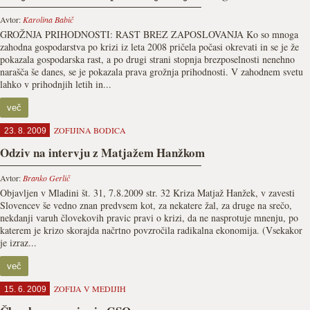
Avtor:
Karolina Babič
GROŽNJA PRIHODNOSTI: RAST BREZ ZAPOSLOVANJA Ko so mnoga
zahodna gospodarstva po krizi iz leta 2008 pričela počasi okrevati in se je že
pokazala gospodarska rast, a po drugi strani stopnja brezposelnosti nenehno
narašča še danes, se je pokazala prava grožnja prihodnosti. V zahodnem svetu
lahko v prihodnjih letih in...
več
ZOFIJINA BODICA
23. 8. 2009
Odziv na intervju z Matjažem Hanžkom
Avtor:
Branko Gerlič
Objavljen v Mladini št. 31, 7.8.2009 str. 32 Kriza Matjaž Hanžek, v zavesti
Slovencev še vedno znan predvsem kot, za nekatere žal, za druge na srečo,
nekdanji varuh človekovih pravic pravi o krizi, da ne nasprotuje mnenju, po
katerem je krizo skorajda načrtno povzročila radikalna ekonomija. (Vsekakor
je izraz...
več
ZOFIJA V MEDIJIH
15. 6. 2009