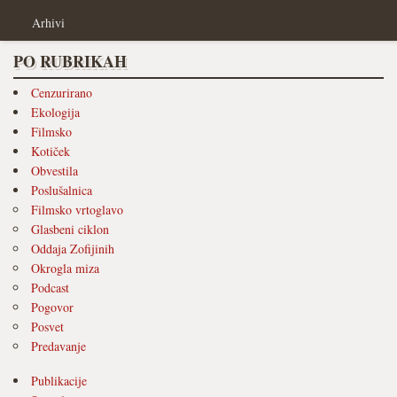
Arhivi
PO RUBRIKAH
Cenzurirano
Ekologija
Filmsko
Kotiček
Obvestila
Poslušalnica
Filmsko vrtoglavo
Glasbeni ciklon
Oddaja Zofijinih
Okrogla miza
Podcast
Pogovor
Posvet
Predavanje
Publikacije