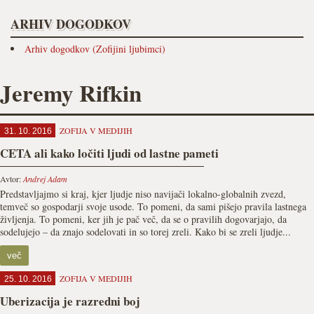
ARHIV DOGODKOV
Arhiv dogodkov (Zofijini ljubimci)
Jeremy Rifkin
ZOFIJA V MEDIJIH
31. 10. 2016
CETA ali kako ločiti ljudi od lastne pameti
Avtor:
Andrej Adam
Predstavljajmo si kraj, kjer ljudje niso navijači lokalno-globalnih zvezd,
temveč so gospodarji svoje usode. To pomeni, da sami pišejo pravila lastnega
življenja. To pomeni, ker jih je pač več, da se o pravilih dogovarjajo, da
sodelujejo – da znajo sodelovati in so torej zreli. Kako bi se zreli ljudje...
več
ZOFIJA V MEDIJIH
25. 10. 2016
Uberizacija je razredni boj