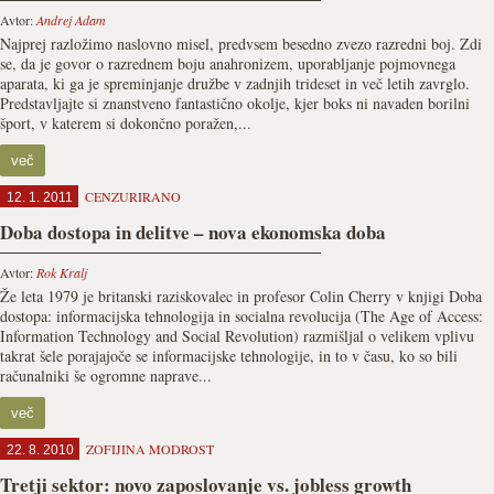
Avtor:
Andrej Adam
Najprej razložimo naslovno misel, predvsem besedno zvezo razredni boj. Zdi
se, da je govor o razrednem boju anahronizem, uporabljanje pojmovnega
aparata, ki ga je spreminjanje družbe v zadnjih trideset in več letih zavrglo.
Predstavljajte si znanstveno fantastično okolje, kjer boks ni navaden borilni
šport, v katerem si dokončno poražen,...
več
CENZURIRANO
12. 1. 2011
Doba dostopa in delitve – nova ekonomska doba
Avtor:
Rok Kralj
Že leta 1979 je britanski raziskovalec in profesor Colin Cherry v knjigi Doba
dostopa: informacijska tehnologija in socialna revolucija (The Age of Access:
Information Technology and Social Revolution) razmišljal o velikem vplivu
takrat šele porajajoče se informacijske tehnologije, in to v času, ko so bili
računalniki še ogromne naprave...
več
ZOFIJINA MODROST
22. 8. 2010
Tretji sektor: novo zaposlovanje vs. jobless growth