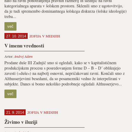
nato na ravni ponotranjenja pravnih razmerij in slednjič na ravni
kategorialnega aparata v šolskem prostoru. Sklenili smo z ugotovitvijo,
da je tudi spremembo dominantnega šolskega diskurza (šolske ideologije)
treba...
več
ZOFIJA V MEDIJIH
27. 10. 2014
V imenu vrednosti
Avtor:
Andrej Adam
Prodane duše III Zadnjič smo si ogledali, kako se v kapitalističnem
produkcijskem procesu s posredovanjem forme D – B – D´ oblikujejo
zavesti (»duše«) na najbolj osnovni, nepričakovani ravni. Končali smo z
Althusserjevimi besedami, da so posamezniki vedno že interpelirani v
subjekte. Danes si bomo nekoliko podrobneje ogledali Althusserjevo...
več
ZOFIJA V MEDIJIH
21. 9. 2014
Živimo v iluziji