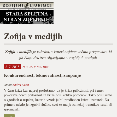
Zofija v medijih
Zofija v medijih
je rubrika, v kateri najdete večino prispevkov, ki
jih člani društva objavljamo v različnih medijih.
ZOFIJA V MEDIJIH
8. 7. 2015
Konkurenčnost, tekmovalnost, zaupanje
Avtor:
Andrej Adam
V času krize kar naprej poslušamo, da je kriza priložnost, pri čemer
povezava besed priložnost in kriza nosi veliko pomenov. Tako poslušamo
o zgodbah o uspehu, katerih vzrok je bil predhoden krizni trenutek. Na
primer: nekdo je izgubil službo, svet se mu je za nekaj trenutkov sesul ali
spremenil...