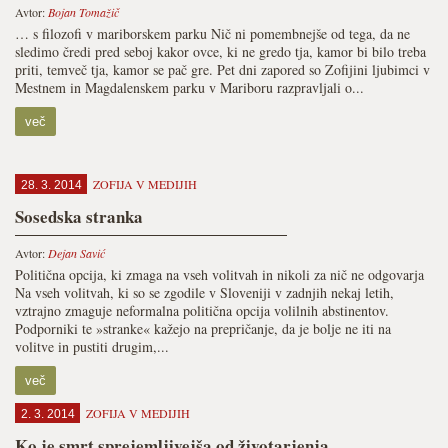
Avtor:
Bojan Tomažič
… s filozofi v mariborskem parku Nič ni pomembnejše od tega, da ne
sledimo čredi pred seboj kakor ovce, ki ne gredo tja, kamor bi bilo treba
priti, temveč tja, kamor se pač gre. Pet dni zapored so Zofijini ljubimci v
Mestnem in Magdalenskem parku v Mariboru razpravljali o...
več
ZOFIJA V MEDIJIH
28. 3. 2014
Sosedska stranka
Avtor:
Dejan Savić
Politična opcija, ki zmaga na vseh volitvah in nikoli za nič ne odgovarja
Na vseh volitvah, ki so se zgodile v Sloveniji v zadnjih nekaj letih,
vztrajno zmaguje neformalna politična opcija volilnih abstinentov.
Podporniki te »stranke« kažejo na prepričanje, da je bolje ne iti na
volitve in pustiti drugim,...
več
ZOFIJA V MEDIJIH
2. 3. 2014
Ko je smrt sprejemljivejša od životarjenja