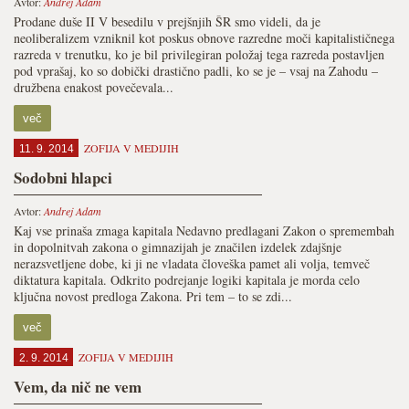
Avtor:
Andrej Adam
Prodane duše II V besedilu v prejšnjih ŠR smo videli, da je
neoliberalizem vzniknil kot poskus obnove razredne moči kapitalističnega
razreda v trenutku, ko je bil privilegiran položaj tega razreda postavljen
pod vprašaj, ko so dobički drastično padli, ko se je – vsaj na Zahodu –
družbena enakost povečevala...
več
ZOFIJA V MEDIJIH
11. 9. 2014
Sodobni hlapci
Avtor:
Andrej Adam
Kaj vse prinaša zmaga kapitala Nedavno predlagani Zakon o spremembah
in dopolnitvah zakona o gimnazijah je značilen izdelek zdajšnje
nerazsvetljene dobe, ki ji ne vladata človeška pamet ali volja, temveč
diktatura kapitala. Odkrito podrejanje logiki kapitala je morda celo
ključna novost predloga Zakona. Pri tem – to se zdi...
več
ZOFIJA V MEDIJIH
2. 9. 2014
Vem, da nič ne vem