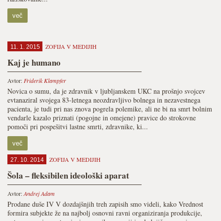
več
ZOFIJA V MEDIJIH
11. 1. 2015
Kaj je humano
Avtor:
Friderik Klampfer
Novica o sumu, da je zdravnik v ljubljanskem UKC na prošnjo svojcev
evtanaziral svojega 83-letnega neozdravljivo bolnega in nezavestnega
pacienta, je tudi pri nas znova pogrela polemike, ali ne bi na smrt bolnim
vendarle kazalo priznati (pogojne in omejene) pravice do strokovne
pomoči pri pospešitvi lastne smrti, zdravnike, ki...
več
ZOFIJA V MEDIJIH
27. 10. 2014
Šola – fleksibilen ideološki aparat
Avtor:
Andrej Adam
Prodane duše IV V dozdajšnjih treh zapisih smo videli, kako Vrednost
formira subjekte že na najbolj osnovni ravni organiziranja produkcije,