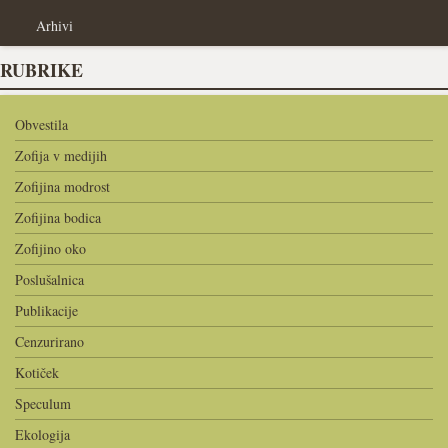
Arhivi
RUBRIKE
Obvestila
Zofija v medijih
Zofijina modrost
Zofijina bodica
Zofijino oko
Poslušalnica
Publikacije
Cenzurirano
Kotiček
Speculum
Ekologija