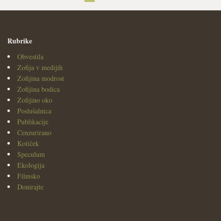
Rubrike
Obvestila
Zofija v medijih
Zofijina modrost
Zofijina bodica
Zofijino oko
Poslušalnica
Publikacije
Cenzurirano
Kotiček
Speculum
Ekologija
Filmsko
Donirajte