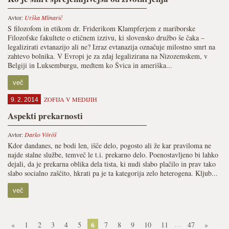
Avtor:
Urška Mlinarič
S filozofom in etikom dr. Friderikom Klampferjem z mariborske
Filozofske fakultete o etičnem izzivu, ki slovensko družbo še čaka –
legalizirati evtanazijo ali ne? Izraz evtanazija označuje milostno smrt na
zahtevo bolnika. V Evropi je za zdaj legalizirana na Nizozemskem, v
Belgiji in Luksemburgu, medtem ko Švica in ameriška...
več
ZOFIJA V MEDIJIH
9. 2. 2014
Aspekti prekarnosti
Avtor:
Darko Vöröš
Kdor dandanes, ne bodi len, išče delo, pogosto ali že kar praviloma ne
najde stalne službe, temveč le t.i. prekarno delo. Poenostavljeno bi lahko
dejali, da je prekarna oblika dela tista, ki nudi slabo plačilo in prav tako
slabo socialno zaščito, hkrati pa je ta kategorija zelo heterogena. Kljub...
več
6
…
«
1
2
3
4
5
7
8
9
10
11
47
»