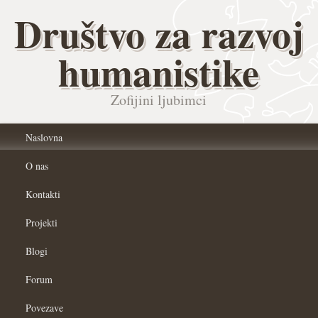
Društvo za razvoj
humanistike
Zofijini ljubimci
Naslovna
O nas
Kontakti
Projekti
Blogi
Forum
Povezave