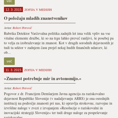
več
ZOFIJA V MEDIJIH
12. 3. 2015
O položaju mladih znanstvenikov
Avtor:
Robert Petrovič
Rubrika Detektor Varčevalna politika zadnjih let ima velik vpliv na vse
vitalne elemente družbe, ki so na trgu lahko preveč ranljivi, še posebej pa
to velja za izobraževanje in znanost. Kot v drugih sorodnih dejavnostih je
tudi ta sektor v zadnjem času prejel nekaj hudih finančnih udarcev, ki
ob...
več
ZOFIJA V MEDIJIH
11. 3. 2015
»Znanost potrebuje mir in avtonomijo.«
Avtor:
Robert Petrovič
Pogovor z dr. Francijem Demšarjem Javna agencija za raziskovalno
dejavnost Republike Slovenije (v nadaljevanju ARRS) je ena osrednjih
institucij na področju znanosti pri nas, ki opravlja strokovne, razvojne in
izvršilne naloge v zvezi z izvajanjem »Resolucije o raziskovalni in
inovacijski strategiji Slovenije« ter tudi druge naloge za pospeševanje
raziskovalne...