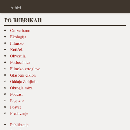
Arhivi
PO RUBRIKAH
Cenzurirano
Ekologija
Filmsko
Kotiček
Obvestila
Poslušalnica
Filmsko vrtoglavo
Glasbeni ciklon
Oddaja Zofijinih
Okrogla miza
Podcast
Pogovor
Posvet
Predavanje
Publikacije