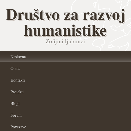
Društvo za razvoj
humanistike
Zofijini ljubimci
Naslovna
O nas
Kontakti
Projekti
Blogi
Forum
Povezave