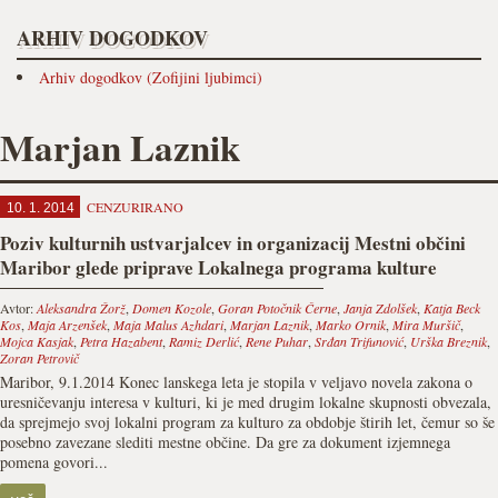
ARHIV DOGODKOV
Arhiv dogodkov (Zofijini ljubimci)
Marjan Laznik
CENZURIRANO
10. 1. 2014
Poziv kulturnih ustvarjalcev in organizacij Mestni občini
Maribor glede priprave Lokalnega programa kulture
Avtor:
Aleksandra Žorž
,
Domen Kozole
,
Goran Potočnik Černe
,
Janja Zdolšek
,
Katja Beck
Kos
,
Maja Arzenšek
,
Maja Malus Azhdari
,
Marjan Laznik
,
Marko Ornik
,
Mira Muršič
,
Mojca Kasjak
,
Petra Hazabent
,
Ramiz Derlić
,
Rene Puhar
,
Srđan Trifunović
,
Urška Breznik
,
Zoran Petrovič
Maribor, 9.1.2014 Konec lanskega leta je stopila v veljavo novela zakona o
uresničevanju interesa v kulturi, ki je med drugim lokalne skupnosti obvezala,
da sprejmejo svoj lokalni program za kulturo za obdobje štirih let, čemur so še
posebno zavezane slediti mestne občine. Da gre za dokument izjemnega
pomena govori...