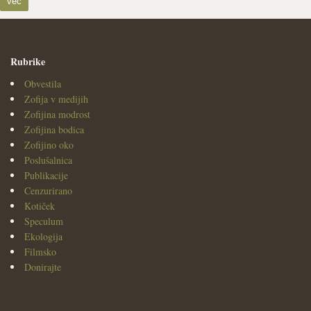
več
Rubrike
Obvestila
Zofija v medijih
Zofijina modrost
Zofijina bodica
Zofijino oko
Poslušalnica
Publikacije
Cenzurirano
Kotiček
Speculum
Ekologija
Filmsko
Donirajte