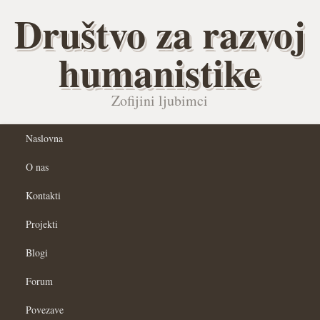
Društvo za razvoj
humanistike
Zofijini ljubimci
Naslovna
O nas
Kontakti
Projekti
Blogi
Forum
Povezave