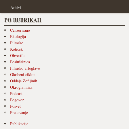
Arhivi
PO RUBRIKAH
Cenzurirano
Ekologija
Filmsko
Kotiček
Obvestila
Poslušalnica
Filmsko vrtoglavo
Glasbeni ciklon
Oddaja Zofijinih
Okrogla miza
Podcast
Pogovor
Posvet
Predavanje
Publikacije