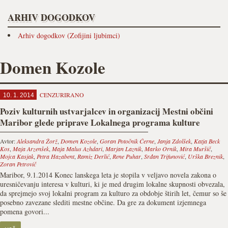
ARHIV DOGODKOV
Arhiv dogodkov (Zofijini ljubimci)
Domen Kozole
CENZURIRANO
10. 1. 2014
Poziv kulturnih ustvarjalcev in organizacij Mestni občini
Maribor glede priprave Lokalnega programa kulture
Avtor:
Aleksandra Žorž
,
Domen Kozole
,
Goran Potočnik Černe
,
Janja Zdolšek
,
Katja Beck
Kos
,
Maja Arzenšek
,
Maja Malus Azhdari
,
Marjan Laznik
,
Marko Ornik
,
Mira Muršič
,
Mojca Kasjak
,
Petra Hazabent
,
Ramiz Derlić
,
Rene Puhar
,
Srđan Trifunović
,
Urška Breznik
,
Zoran Petrovič
Maribor, 9.1.2014 Konec lanskega leta je stopila v veljavo novela zakona o
uresničevanju interesa v kulturi, ki je med drugim lokalne skupnosti obvezala,
da sprejmejo svoj lokalni program za kulturo za obdobje štirih let, čemur so še
posebno zavezane slediti mestne občine. Da gre za dokument izjemnega
pomena govori...