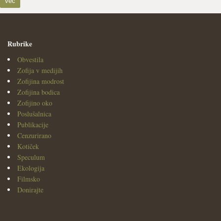
več
Rubrike
Obvestila
Zofija v medijih
Zofijina modrost
Zofijina bodica
Zofijino oko
Poslušalnica
Publikacije
Cenzurirano
Kotiček
Speculum
Ekologija
Filmsko
Donirajte