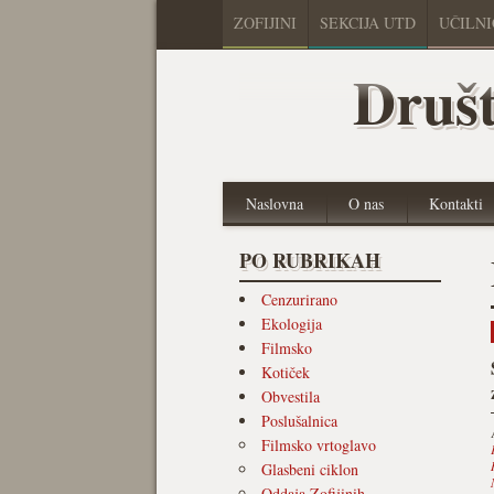
ZOFIJINI
SEKCIJA UTD
UČILN
Društ
Naslovna
O nas
Kontakti
PO RUBRIKAH
Cenzurirano
Ekologija
Filmsko
Kotiček
Obvestila
Poslušalnica
Filmsko vrtoglavo
Glasbeni ciklon
Oddaja Zofijinih