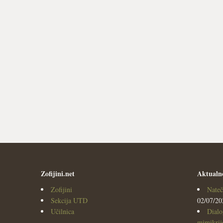
Zofijini.net
Aktualn
Zofijini
Nateč
Sekcija UTD
02/07/20
Učilnica
Dialo
mimikrijo