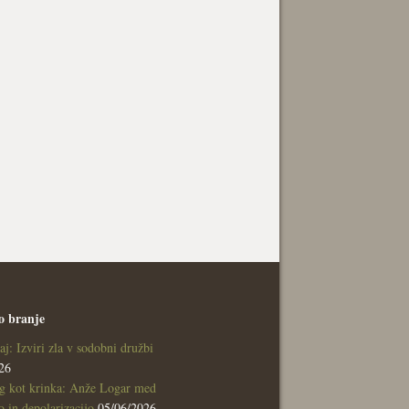
o branje
aj: Izviri zla v sodobni družbi
26
g kot krinka: Anže Logar med
 in depolarizacijo
05/06/2026