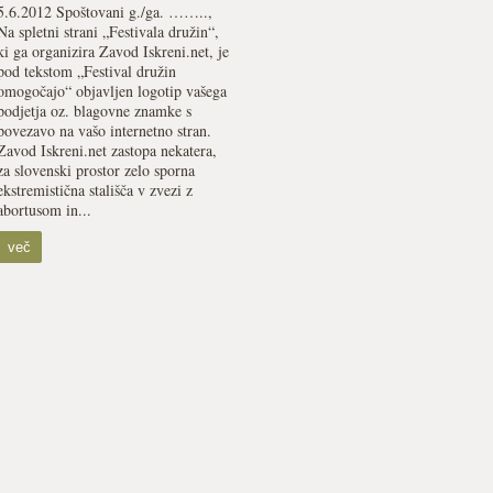
5.6.2012 Spoštovani g./ga. ……..,
Na spletni strani „Festivala družin“,
ki ga organizira Zavod Iskreni.net, je
pod tekstom „Festival družin
omogočajo“ objavljen logotip vašega
podjetja oz. blagovne znamke s
povezavo na vašo internetno stran.
Zavod Iskreni.net zastopa nekatera,
za slovenski prostor zelo sporna
ekstremistična stališča v zvezi z
abortusom in...
več