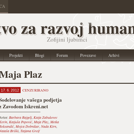
ICA
vo za razvoj human
Zofijini ljubimci
Projekti
Blogi
Forum
Povezave
Arhivi
Maja Plaz
CENZURIRANO
17. 6. 2012
Sodelovanje vašega podjetja
z Zavodom Iskreni.net
Avtor:
Barbara Rajgelj
,
Katja Zabukovec
Kerin
,
Katjuša Popović
,
Maja Plaz
,
Metka
Roksandić
,
Mojca Dobnikar
,
Nada Kirn
,
Nataša Briški
,
Tatjana Greif