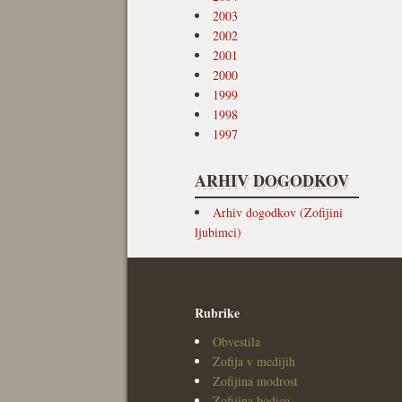
2003
2002
2001
2000
1999
1998
1997
ARHIV DOGODKOV
Arhiv dogodkov (Zofijini
ljubimci)
Rubrike
Obvestila
Zofija v medijih
Zofijina modrost
Zofijina bodica