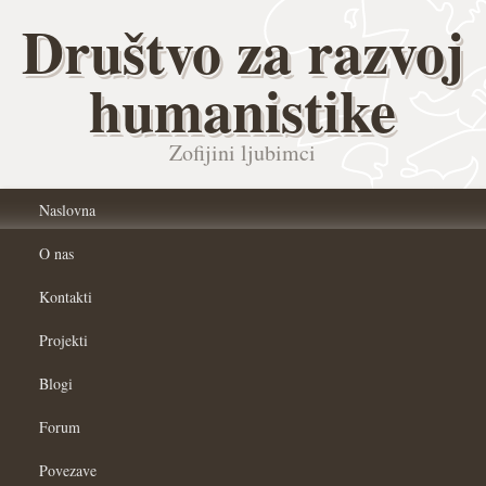
Društvo za razvoj
humanistike
Zofijini ljubimci
Naslovna
O nas
Kontakti
Projekti
Blogi
Forum
Povezave