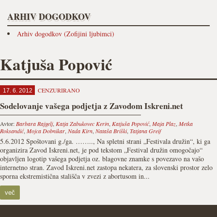
ARHIV DOGODKOV
Arhiv dogodkov (Zofijini ljubimci)
Katjuša Popović
CENZURIRANO
17. 6. 2012
Sodelovanje vašega podjetja z Zavodom Iskreni.net
Avtor:
Barbara Rajgelj
,
Katja Zabukovec Kerin
,
Katjuša Popović
,
Maja Plaz
,
Metka
Roksandić
,
Mojca Dobnikar
,
Nada Kirn
,
Nataša Briški
,
Tatjana Greif
5.6.2012 Spoštovani g./ga. …….., Na spletni strani „Festivala družin“, ki ga
organizira Zavod Iskreni.net, je pod tekstom „Festival družin omogočajo“
objavljen logotip vašega podjetja oz. blagovne znamke s povezavo na vašo
internetno stran. Zavod Iskreni.net zastopa nekatera, za slovenski prostor zelo
sporna ekstremistična stališča v zvezi z abortusom in...
več