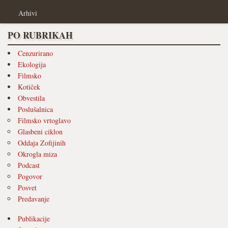
Arhivi
PO RUBRIKAH
Cenzurirano
Ekologija
Filmsko
Kotiček
Obvestila
Poslušalnica
Filmsko vrtoglavo
Glasbeni ciklon
Oddaja Zofijinih
Okrogla miza
Podcast
Pogovor
Posvet
Predavanje
Publikacije