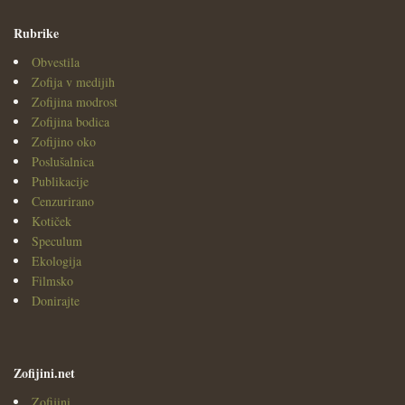
Rubrike
Obvestila
Zofija v medijih
Zofijina modrost
Zofijina bodica
Zofijino oko
Poslušalnica
Publikacije
Cenzurirano
Kotiček
Speculum
Ekologija
Filmsko
Donirajte
Zofijini.net
Zofijini