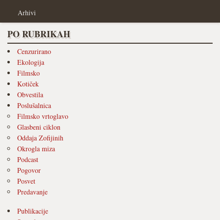
Arhivi
PO RUBRIKAH
Cenzurirano
Ekologija
Filmsko
Kotiček
Obvestila
Poslušalnica
Filmsko vrtoglavo
Glasbeni ciklon
Oddaja Zofijinih
Okrogla miza
Podcast
Pogovor
Posvet
Predavanje
Publikacije