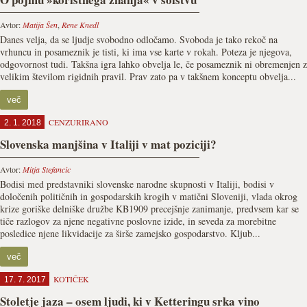
Avtor:
Matija Šen
,
Rene Knedl
Danes velja, da se ljudje svobodno odločamo. Svoboda je tako rekoč na
vrhuncu in posameznik je tisti, ki ima vse karte v rokah. Poteza je njegova,
odgovornost tudi. Takšna igra lahko obvelja le, če posameznik ni obremenjen z
velikim številom rigidnih pravil. Prav zato pa v takšnem konceptu obvelja...
več
CENZURIRANO
2. 1. 2018
Slovenska manjšina v Italiji v mat poziciji?
Avtor:
Mitja Stefancic
Bodisi med predstavniki slovenske narodne skupnosti v Italiji, bodisi v
določenih političnih in gospodarskih krogih v matični Sloveniji, vlada okrog
krize goriške delniške družbe KB1909 precejšnje zanimanje, predvsem kar se
tiče razlogov za njene negativne poslovne izide, in seveda za morebitne
posledice njene likvidacije za širše zamejsko gospodarstvo. Kljub...
več
KOTIČEK
17. 7. 2017
Stoletje jaza – osem ljudi, ki v Ketteringu srka vino