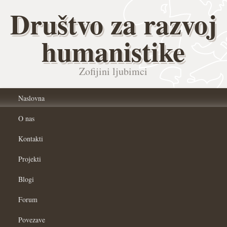
Društvo za razvoj
humanistike
Zofijini ljubimci
Naslovna
O nas
Kontakti
Projekti
Blogi
Forum
Povezave