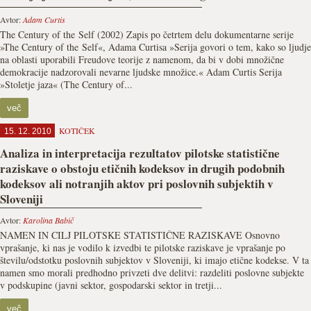
Avtor:
Adam Curtis
The Century of the Self (2002) Zapis po četrtem delu dokumentarne serije
»The Century of the Self«, Adama Curtisa »Serija govori o tem, kako so ljudje
na oblasti uporabili Freudove teorije z namenom, da bi v dobi množične
demokracije nadzorovali nevarne ljudske množice.« Adam Curtis Serija
»Stoletje jaza« (The Century of...
več
KOTIČEK
15. 12. 2010
Analiza in interpretacija rezultatov pilotske statistične
raziskave o obstoju etičnih kodeksov in drugih podobnih
kodeksov ali notranjih aktov pri poslovnih subjektih v
Sloveniji
Avtor:
Karolina Babič
NAMEN IN CILJ PILOTSKE STATISTIČNE RAZISKAVE Osnovno
vprašanje, ki nas je vodilo k izvedbi te pilotske raziskave je vprašanje po
številu/odstotku poslovnih subjektov v Sloveniji, ki imajo etične kodekse. V ta
namen smo morali predhodno privzeti dve delitvi: razdeliti poslovne subjekte
v podskupine (javni sektor, gospodarski sektor in tretji...
več