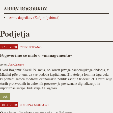
ARHIV DOGODKOV
Arhiv dogodkov (Zofijini ljubimci)
Podjetja
CENZURIRANO
27. 6. 2020
Pogovorimo se malo o »managementu«
Avtor:
Jure Legvart
Uvod Bogomir Kovač 29. maja, ob koncu prvega pandemijskega obdobja, v
Mladini piše o tem, da »se podoba kapitalizma 21. stoletja lomi na trgu dela,
ki pomeni kamen modrosti ekonomskih politik zadnjih trideset let. Destrukcija
starih proizvodnih in delovnih procesov je povezana z digitalizacijo in
superurbanizacijo. Industrija 4.0 ogroža...
več
ZOFIJINA MODROST
16. 4. 2019
O pojmu »koristnega znanja« v šolstvu