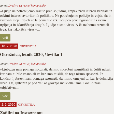
Avtor:
Društvo za razvoj humanistike
»Ljudje ne potrebujemo zaščite pred soljudmi, ampak pred interesi kapitala in
ozkimi interesi avtoritarnih politikov. Ne potrebujemo policije in vojsk, da bi
varovali meje. Sploh če te pomenijo izključujočo privilegiranost na račun
trpljenja in izkoriščanja drugih. Ljudje nismo virus. A če ne bomo razumeli
tega, kar izkorišča virus –...
več
OBVESTILA
10. 2. 2020
Okrožnica, letnik 2020, številka 1
Avtor:
Društvo za razvoj humanistike
»Ljubezen nam pomaga spoznati, da smo sposobni razmišljati in čutiti nekaj,
kar nam ni bilo znano ali za kar smo mislili, da tega nismo sposobni. In
končno, ljubezen nam pomaga razumeti, da nismo omejeni … kar je definicija
sreče. Da, ljubezen je pod veliko grožnjo individualizma. Gonilo naše
subjektivne...
več
OBVESTILA
2. 1. 2020
Zofijini na Instagramu