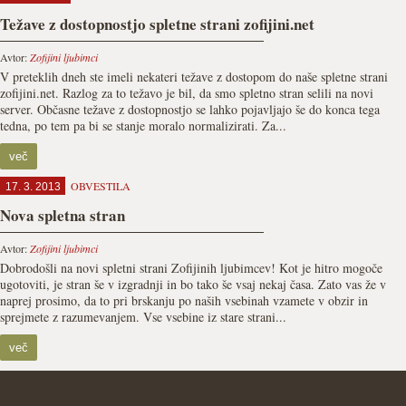
Težave z dostopnostjo spletne strani zofijini.net
Avtor:
Zofijini ljubimci
V preteklih dneh ste imeli nekateri težave z dostopom do naše spletne strani
zofijini.net. Razlog za to težavo je bil, da smo spletno stran selili na novi
server. Občasne težave z dostopnostjo se lahko pojavljajo še do konca tega
tedna, po tem pa bi se stanje moralo normalizirati. Za...
več
OBVESTILA
17. 3. 2013
Nova spletna stran
Avtor:
Zofijini ljubimci
Dobrodošli na novi spletni strani Zofijinih ljubimcev! Kot je hitro mogoče
ugotoviti, je stran še v izgradnji in bo tako še vsaj nekaj časa. Zato vas že v
naprej prosimo, da to pri brskanju po naših vsebinah vzamete v obzir in
sprejmete z razumevanjem. Vse vsebine iz stare strani...
več