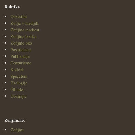
Rubrike
Obvestila
Zofija v medijih
Zofijina modrost
Zofijina bodica
Zofijino oko
Poslušalnica
Publikacije
Cenzurirano
Kotiček
Speculum
Ekologija
Filmsko
Donirajte
Zofijini.net
Zofijini