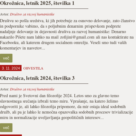
Okrožnica, letnik 2025, številka 1
Avtor:
Društvo za razvoj humanistike
Društvu so pošla sredstva, ki jih potrebuje za osnovno delovanje, zato članstvo
in podpornike vabimo, da s poljubnim denarnim prispevkom podprete
nadaljnje delovanje in dejavnosti društva za razvoj humanistike: Denarno
nakazilo Pišete nam lahko na mail zofijini@gmail.com ali nas kontaktirate na
Facebooku, ali katerem drugem socialnem omrežju. Veseli smo tudi vaših
komentarjev in nasvetov...
več
OBVESTILA
3. 11. 2024
Okrožnica, letnik 2024, številka 3
Avtor:
Društvo za razvoj humanistike
Pred nami je Svetovni dan filozofije 2024. Letos smo za glavno temo
slavnostnega srečanja izbrali temo miru. Vprašanje, na katero želimo
odgovoriti je, ali lahko filozofija pripomore, da mir ostaja ideal sodobnih
družb, ali pa je lahko le nemočna opazovalka sodobnih procesov trivializacije
miru in normalizacije uveljavljanja geopolitičnih interesov...
več