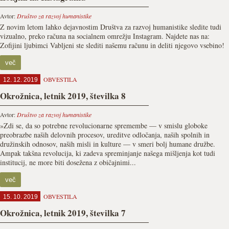
Avtor:
Društvo za razvoj humanistike
Z novim letom lahko dejavnostim Društva za razvoj humanistike sledite tudi
vizualno, preko računa na socialnem omrežju Instagram. Najdete nas na:
Zofijini ljubimci Vabljeni ste slediti našemu računu in deliti njegovo vsebino!
več
OBVESTILA
12. 12. 2019
Okrožnica, letnik 2019, številka 8
Avtor:
Društvo za razvoj humanistike
»Zdi se, da so potrebne revolucionarne spremembe — v smislu globoke
preobrazbe naših delovnih procesov, ureditve odločanja, naših spolnih in
družinskih odnosov, naših misli in kulture — v smeri bolj humane družbe.
Ampak takšna revolucija, ki zadeva spreminjanje našega mišljenja kot tudi
institucij, ne more biti dosežena z običajnimi...
več
OBVESTILA
15. 10. 2019
Okrožnica, letnik 2019, številka 7