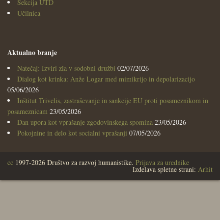
Sekcija UTD
Učilnica
Aktualno branje
Natečaj: Izviri zla v sodobni družbi
02/07/2026
Dialog kot krinka: Anže Logar med mimikrijo in depolarizacijo
05/06/2026
Inštitut Trivelis, zastraševanje in sankcije EU proti posameznikom in
posameznicam
23/05/2026
Dan upora kot vprašanje zgodovinskega spomina
23/05/2026
Pokojnine in delo kot socialni vprašanji
07/05/2026
cc
1997-2026 Društvo za razvoj humanistike.
Prijava za urednike
Izdelava spletne strani:
Arhit