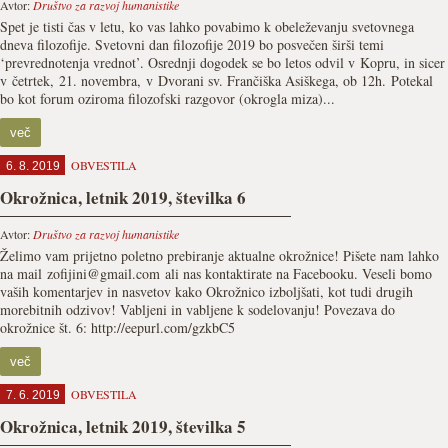
Avtor:
Društvo za razvoj humanistike
Spet je tisti čas v letu, ko vas lahko povabimo k obeleževanju svetovnega
dneva filozofije. Svetovni dan filozofije 2019 bo posvečen širši temi
‘prevrednotenja vrednot’. Osrednji dogodek se bo letos odvil v Kopru, in sicer
v četrtek, 21. novembra, v Dvorani sv. Frančiška Asiškega, ob 12h. Potekal
bo kot forum oziroma filozofski razgovor (okrogla miza)...
več
OBVESTILA
6. 8. 2019
Okrožnica, letnik 2019, številka 6
Avtor:
Društvo za razvoj humanistike
Želimo vam prijetno poletno prebiranje aktualne okrožnice! Pišete nam lahko
na mail zofijini@gmail.com ali nas kontaktirate na Facebooku. Veseli bomo
vaših komentarjev in nasvetov kako Okrožnico izboljšati, kot tudi drugih
morebitnih odzivov! Vabljeni in vabljene k sodelovanju! Povezava do
okrožnice št. 6: http://eepurl.com/gzkbC5
več
OBVESTILA
7. 6. 2019
Okrožnica, letnik 2019, številka 5