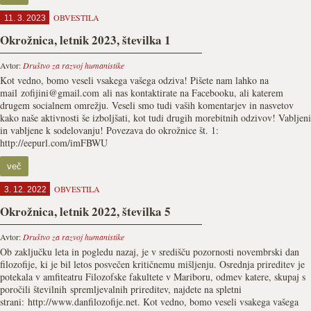
OBVESTILA
11. 3. 2023
Okrožnica, letnik 2023, številka 1
Avtor:
Društvo za razvoj humanistike
Kot vedno, bomo veseli vsakega vašega odziva! Pišete nam lahko na
mail zofijini@gmail.com ali nas kontaktirate na Facebooku, ali katerem
drugem socialnem omrežju. Veseli smo tudi vaših komentarjev in nasvetov
kako naše aktivnosti še izboljšati, kot tudi drugih morebitnih odzivov! Vabljeni
in vabljene k sodelovanju! Povezava do okrožnice št. 1:
http://eepurl.com/imFBWU
več
OBVESTILA
3. 12. 2022
Okrožnica, letnik 2022, številka 5
Avtor:
Društvo za razvoj humanistike
Ob zaključku leta in pogledu nazaj, je v središču pozornosti novembrski dan
filozofije, ki je bil letos posvečen kritičnemu mišljenju. Osrednja prireditev je
potekala v amfiteatru Filozofske fakultete v Mariboru, odmev katere, skupaj s
poročili številnih spremljevalnih prireditev, najdete na spletni
strani: http://www.danfilozofije.net. Kot vedno, bomo veseli vsakega vašega