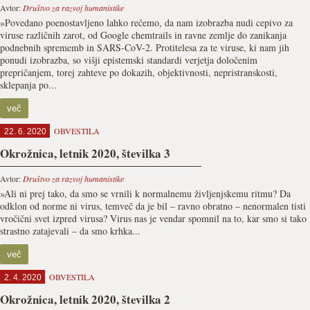
Avtor:
Društvo za razvoj humanistike
»Povedano poenostavljeno lahko rečemo, da nam izobrazba nudi cepivo za
viruse različnih zarot, od Google chemtrails in ravne zemlje do zanikanja
podnebnih sprememb in SARS-CoV-2. Protitelesa za te viruse, ki nam jih
ponudi izobrazba, so višji epistemski standardi verjetja določenim
prepričanjem, torej zahteve po dokazih, objektivnosti, nepristranskosti,
sklepanja po...
več
OBVESTILA
22. 6. 2020
Okrožnica, letnik 2020, številka 3
Avtor:
Društvo za razvoj humanistike
»Ali ni prej tako, da smo se vrnili k normalnemu življenjskemu ritmu? Da
odklon od norme ni virus, temveč da je bil – ravno obratno – nenormalen tisti
vročični svet izpred virusa? Virus nas je vendar spomnil na to, kar smo si tako
strastno zatajevali – da smo krhka...
več
OBVESTILA
2. 4. 2020
Okrožnica, letnik 2020, številka 2