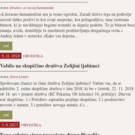
Avtor:
Društvo za razvoj humanistike
»Literarno-humanistični um je resno ogrožen. Zaradi širitve trga na področje
zavesti lahko preživi le kot svoje nasprotje, kot prilagodljiva, nase izolirana
bitnost, ki jo navdihujejo begotni trenutki in slepeče podobe. To je bitnost brez
znanja, uvida, domišljije in zmožnosti predstavljanja drugačnega sveta.«
Andrej Adam v sestavku »Kako vas dojema...
več
OBVESTILA
5. 11. 2018
Vabilo na skupščino društva Zofijini ljubimci
Avtor:
Dora Lenart
Spoštovane članice in člani društva Zofijini ljubimci! Vabim vas, da se
udeležite 2. redne skupščine društva v letu 2018, ki bo v četrtek, 22. 11. 2018
ob 18. uri v pisarni društva (KC Pekarna; Ob železnici 16; pritličje). Dnevni
red skupščine: 1.) Potrditev zapisnika prejšnje skupščine; 2.) predstavitev
novosti v statutu; 3.) potrditev novega statuta; 4.)...
več
OBVESTILA
1. 9. 2017
Nova spletna stran posvečena dnevu filozofije