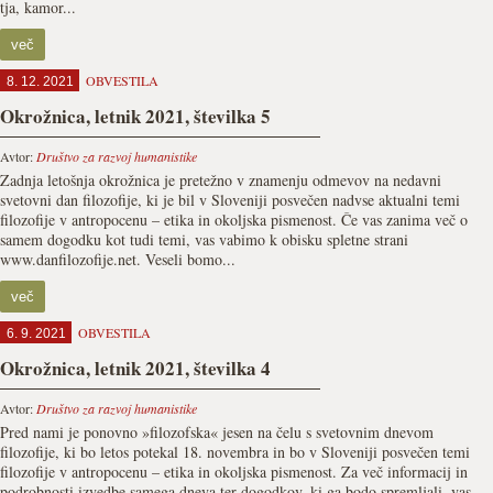
tja, kamor...
več
OBVESTILA
8. 12. 2021
Okrožnica, letnik 2021, številka 5
Avtor:
Društvo za razvoj humanistike
Zadnja letošnja okrožnica je pretežno v znamenju odmevov na nedavni
svetovni dan filozofije, ki je bil v Sloveniji posvečen nadvse aktualni temi
filozofije v antropocenu – etika in okoljska pismenost. Če vas zanima več o
samem dogodku kot tudi temi, vas vabimo k obisku spletne strani
www.danfilozofije.net. Veseli bomo...
več
OBVESTILA
6. 9. 2021
Okrožnica, letnik 2021, številka 4
Avtor:
Društvo za razvoj humanistike
Pred nami je ponovno »filozofska« jesen na čelu s svetovnim dnevom
filozofije, ki bo letos potekal 18. novembra in bo v Sloveniji posvečen temi
filozofije v antropocenu – etika in okoljska pismenost. Za več informacij in
podrobnosti izvedbe samega dneva ter dogodkov, ki ga bodo spremljali, vas