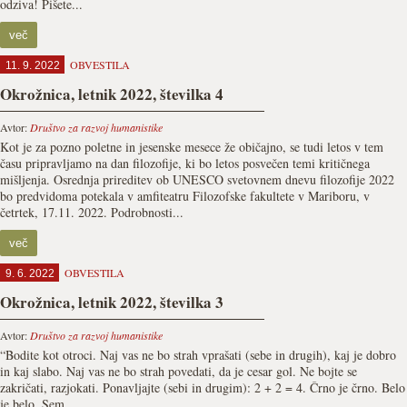
odziva! Pišete...
več
OBVESTILA
11. 9. 2022
Okrožnica, letnik 2022, številka 4
Avtor:
Društvo za razvoj humanistike
Kot je za pozno poletne in jesenske mesece že običajno, se tudi letos v tem
času pripravljamo na dan filozofije, ki bo letos posvečen temi kritičnega
mišljenja. Osrednja prireditev ob UNESCO svetovnem dnevu filozofije 2022
bo predvidoma potekala v amfiteatru Filozofske fakultete v Mariboru, v
četrtek, 17.11. 2022. Podrobnosti...
več
OBVESTILA
9. 6. 2022
Okrožnica, letnik 2022, številka 3
Avtor:
Društvo za razvoj humanistike
“Bodite kot otroci. Naj vas ne bo strah vprašati (sebe in drugih), kaj je dobro
in kaj slabo. Naj vas ne bo strah povedati, da je cesar gol. Ne bojte se
zakričati, razjokati. Ponavljajte (sebi in drugim): 2 + 2 = 4. Črno je črno. Belo
je belo. Sem...