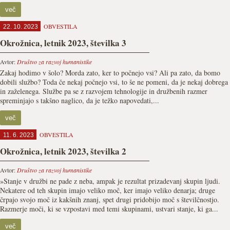
več
OBVESTILA
22. 10. 2023
Okrožnica, letnik 2023, številka 3
Avtor:
Društvo za razvoj humanistike
Zakaj hodimo v šolo? Morda zato, ker to počnejo vsi? Ali pa zato, da bomo
dobili službo? Toda če nekaj počnejo vsi, to še ne pomeni, da je nekaj dobrega
in zaželenega. Službe pa se z razvojem tehnologije in družbenih razmer
spreminjajo s takšno naglico, da je težko napovedati,...
več
OBVESTILA
11. 6. 2023
Okrožnica, letnik 2023, številka 2
Avtor:
Društvo za razvoj humanistike
»Stanje v družbi ne pade z neba, ampak je rezultat prizadevanj skupin ljudi.
Nekatere od teh skupin imajo veliko moč, ker imajo veliko de­narja; druge
črpajo svojo moč iz kakšnih znanj, spet drugi pridobijo moč s šte­vilčnostjo.
Razmerje moči, ki se vzposta­vi med temi skupinami, ustvari stanje, ki ga...
več