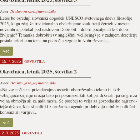
Avtor:
Društvo za razvoj humanistike
Letos bo osrednji slovenski dogodek UNESCO svetovnega dneva filozofije
2025, ki ga zdaj že tradicionalno obeležujemo vsak tretji četrtek v mesecu
novembru, potekal pod naslovom Dobrobit – dobro počutje ali kot dobro
življenje? Tematika dobrobiti (v angleščini wellbeing) je v zadnjem desetletju
postala prioritetna tema na področju vzgoje in izobraževanja,...
več
OBVESTILA
15. 7. 2025
Okrožnica, letnik 2025, številka 2
Avtor:
Društvo za razvoj humanistike
»Na vse načine si prizadevajmo ustaviti oboroževalno tekmo in skrb
vzbujajoče širjenje orožja tako pri posa­meznikih kot pri državah, pa če gre za
vojna območja ali za naša mesta. Še po­sebej to velja za gospodarsko najrazvi­
tejše države, kjer si politiki z orožarsko agendo pridobivajo minljiv politični
konsenz ali varljivi...
več
OBVESTILA
2. 3. 2025