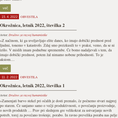
več
OBVESTILA
15. 4. 2022
Okrožnica, letnik 2022, številka 2
Avtor:
Društvo za razvoj humanistike
»Z načinom, ki ga uveljavljajo elite danes, ko imajo dobič­ki prednost pred
ljudmi, tonemo v katastrofo. Zdaj smo preizkusili to v praksi, vemo, da se ni
izšlo. V mislih imam podnebne spremembe. Če bomo nada­ljevali s tem, da
imajo dobički prednost, potem žal nimamo nobene prihodnosti. To je
aksiom....
več
OBVESTILA
11. 2. 2022
Okrožnica, letnik 2022, številka 1
Avtor:
Društvo za razvoj humanistike
»Zamenjati barvo stekel pri očalih je dosti premalo, če počnemo stvari najprej
po starem. Če sanjamo samo o večji produktivnosti, o povečanju proizvodnje,
o novih produktih … Prav pri slednjem gre velikokrat za ustvar­janje novih
potreb, torej za povečano trošenje, porabo. In ravno prevelika poraba nas pelje