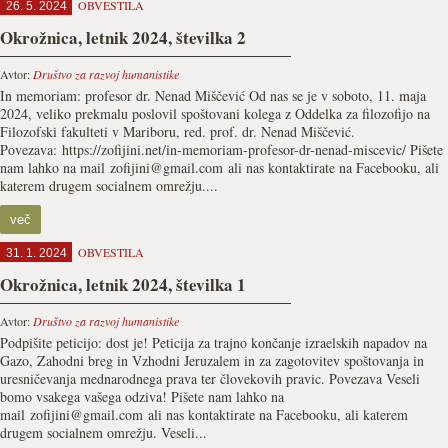
OBVESTILA
26. 5. 2024
Okrožnica, letnik 2024, številka 2
Avtor:
Društvo za razvoj humanistike
In memoriam: profesor dr. Nenad Miščević Od nas se je v soboto, 11. maja
2024, veliko prekmalu poslovil spoštovani kolega z Oddelka za filozofijo na
Filozofski fakulteti v Mariboru, red. prof. dr. Nenad Miščević.
Povezava: https://zofijini.net/in-memoriam-profesor-dr-nenad-miscevic/ Pišete
nam lahko na mail zofijini@gmail.com ali nas kontaktirate na Facebooku, ali
katerem drugem socialnem omrežju....
več
OBVESTILA
31. 1. 2024
Okrožnica, letnik 2024, številka 1
Avtor:
Društvo za razvoj humanistike
Podpišite peticijo: dost je! Peticija za trajno končanje izraelskih napadov na
Gazo, Zahodni breg in Vzhodni Jeruzalem in za zagotovitev spoštovanja in
uresničevanja mednarodnega prava ter človekovih pravic. Povezava Veseli
bomo vsakega vašega odziva! Pišete nam lahko na
mail zofijini@gmail.com ali nas kontaktirate na Facebooku, ali katerem
drugem socialnem omrežju. Veseli...