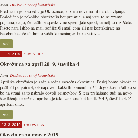
Avtor:
Društvo za razvoj humanistike
Pred vami je prva edicije Okrožnice, ki sledi novemu ritmu objavljanja.
Posledično je nekoliko obsežnejša kot prejšnje, a naj vam to ne vzame
poguma, da jo, če naših prispevkov ne spremljate sproti, temeljito raziščete.
Pišete nam lahko na mail zofijini@gmail.com ali nas kontaktirate na
Facebooku. Veseli bomo vaših komentarjev in nasvetov...
več
OBVESTILA
11. 4. 2019
Okrožnica za april 2019, številka 4
Avtor:
Društvo za razvoj humanistike
Aprilska okrožnica je zadnja redna mesečna okrožnica. Poslej bomo okrožnice
pošiljali po potrebi, ob napovedi kakšnih pomembnejših dogodkov in/ali ko se
bo na strani za to nabralo dovolj prispevkov. S tem prehajamo tudi na novo
številčenje okrožnic, aprilska je tako zapisana kot letnik 2019, številka 4. Z
aprilom smo...
več
OBVESTILA
13. 3. 2019
Okrožnica za marec 2019