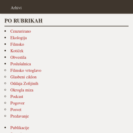
Arhivi
PO RUBRIKAH
Cenzurirano
Ekologija
Filmsko
Kotiček
Obvestila
Poslušalnica
Filmsko vrtoglavo
Glasbeni ciklon
Oddaja Zofijinih
Okrogla miza
Podcast
Pogovor
Posvet
Predavanje
Publikacije