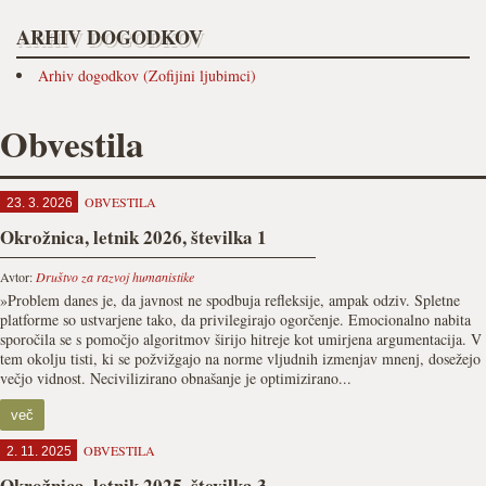
ARHIV DOGODKOV
Arhiv dogodkov (Zofijini ljubimci)
Obvestila
OBVESTILA
23. 3. 2026
Okrožnica, letnik 2026, številka 1
Avtor:
Društvo za razvoj humanistike
»Problem danes je, da javnost ne spodbuja refleksije, ampak odziv. Spletne
platforme so ustvarjene tako, da privilegirajo ogorčenje. Emocionalno nabita
sporočila se s pomočjo algoritmov širijo hitreje kot umirjena argumentacija. V
tem okolju tisti, ki se požvižgajo na norme vljudnih izmenjav mnenj, dosežejo
večjo vidnost. Necivilizirano obnašanje je optimizirano...
več
OBVESTILA
2. 11. 2025
Okrožnica, letnik 2025, številka 3