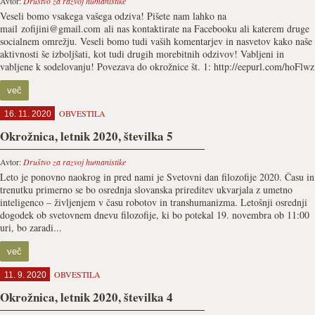
Avtor:
Društvo za razvoj humanistike
Veseli bomo vsakega vašega odziva! Pišete nam lahko na
mail zofijini@gmail.com ali nas kontaktirate na Facebooku ali katerem druge
socialnem omrežju. Veseli bomo tudi vaših komentarjev in nasvetov kako naše
aktivnosti še izboljšati, kot tudi drugih morebitnih odzivov! Vabljeni in
vabljene k sodelovanju! Povezava do okrožnice št. 1: http://eepurl.com/hoFlwz
več
OBVESTILA
16. 11. 2020
Okrožnica, letnik 2020, številka 5
Avtor:
Društvo za razvoj humanistike
Leto je ponovno naokrog in pred nami je Svetovni dan filozofije 2020. Času in
trenutku primerno se bo osrednja slovanska prireditev ukvarjala z umetno
inteligenco – življenjem v času robotov in transhumanizma. Letošnji osrednji
dogodek ob svetovnem dnevu filozofije, ki bo potekal 19. novembra ob 11:00
uri, bo zaradi...
več
OBVESTILA
11. 9. 2020
Okrožnica, letnik 2020, številka 4