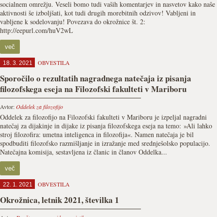
socialnem omrežju. Veseli bomo tudi vaših komentarjev in nasvetov kako naše
aktivnosti še izboljšati, kot tudi drugih morebitnih odzivov! Vabljeni in
vabljene k sodelovanju! Povezava do okrožnice št. 2:
http://eepurl.com/huV2wL
več
OBVESTILA
18. 3. 2021
Sporočilo o rezultatih nagradnega natečaja iz pisanja
filozofskega eseja na Filozofski fakulteti v Mariboru
Avtor:
Oddelek za filozofijo
Oddelek za filozofijo na Filozofski fakulteti v Mariboru je izpeljal nagradni
natečaj za dijakinje in dijake iz pisanja filozofskega eseja na temo: »Ali lahko
stroj filozofira: umetna inteligenca in filozofija«. Namen natečaja je bil
spodbuditi filozofsko razmišljanje in izražanje med srednješolsko populacijo.
Natečajna komisija, sestavljena iz članic in članov Oddelka...
več
OBVESTILA
22. 1. 2021
Okrožnica, letnik 2021, številka 1