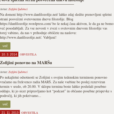
Avtor:
Zofijini ljubimci
Na domeni http://www.danfilozofije.net/ lahko zdaj sledite prenovljeni spletni
strani posvečeni svetovnemu dnevu filozofije. Blog
https://danfilozofije.wordpress.com/ bo še nekaj časa aktiven, le da ga ne bomo
več posodabljali. Za vse novosti v zvezi s svetovnim dnevom filozofije vas
torej vabimo, da nas v prihodnje obiščete na naslovu:
http://www.danfilozofije.net/. Vabljeni!
več
OBVESTILA
10. 3. 2014
Zofijini ponovno na MARŠu
Avtor:
Zofijini ljubimci
Po nekajletni odsotnosti se Zofijini s svojim tedenskim terminom ponovno
vračamo na frekvenco radia MARŠ. Za naše vsebine bo poslej rezerviran
termin v sredo, ob 20.00. V sklopu termina boste lahko poslušali posebno
oddajo, ki jo sicer pripravljamo kot “podcast” in občasno posebne prispevke s
področij, ki jih pokrivamo...
več
OBVESTILA
21. 11. 2013