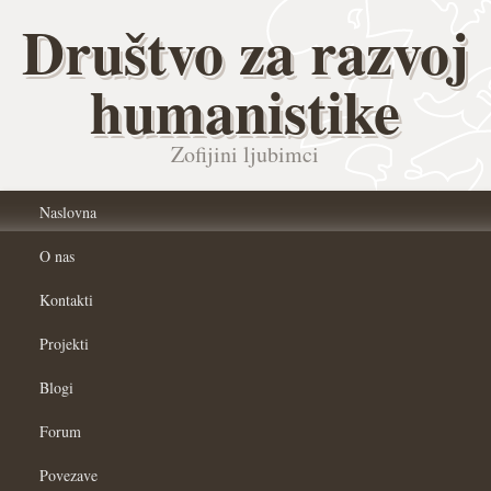
Društvo za razvoj
humanistike
Zofijini ljubimci
Naslovna
O nas
Kontakti
Projekti
Blogi
Forum
Povezave