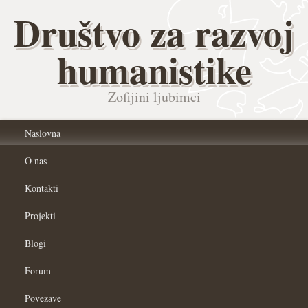
Društvo za razvoj
humanistike
Zofijini ljubimci
Naslovna
O nas
Kontakti
Projekti
Blogi
Forum
Povezave