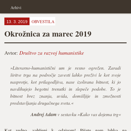
Arhivi
OBVESTILA
13. 3. 2019
Okrožnica za marec 2019
Avtor:
Društvo za razvoj humanistike
»Literarno-humanistični um je resno ogrožen. Zaradi
širitve trga na področje zavesti lahko preživi le kot svoje
nasprotje, kot prilagodljiva, nase izolirana bitnost, ki jo
navdihujejo begotni trenutki in slepeče podobe. To je
bitnost brez znanja, uvida, domišljije in zmožnosti
predstavljanja drugačnega sveta.«
Andrej Adam
v sestavku »Kako vas dojema trg«
Kot vedno, vabljeni k odzivom! Pišete nam lahko na