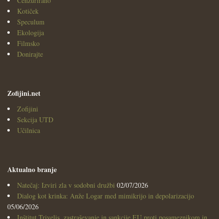
Cenzurirano
Kotiček
Speculum
Ekologija
Filmsko
Donirajte
Zofijini.net
Zofijini
Sekcija UTD
Učilnica
Aktualno branje
Natečaj: Izviri zla v sodobni družbi
02/07/2026
Dialog kot krinka: Anže Logar med mimikrijo in depolarizacijo
05/06/2026
Inštitut Trivelis, zastraševanje in sankcije EU proti posameznikom in