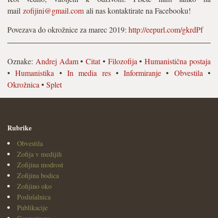
mail
zofijini@gmail.com
ali nas kontaktirate na Facebooku!
Povezava do okrožnice za marec 2019:
http://eepurl.com/gkrdPf
Oznake:
Andrej Adam
•
Citat
•
Filozofija
•
Humanistična postaja
•
Humanistika
•
In media res
•
Informiranje
•
Obvestila
•
Okrožnica
•
Splet
Rubrike
Obvestila
Zofija v medijih
Zofijina modrost
Zofijina bodica
Zofijino oko
Poslušalnica
Publikacije