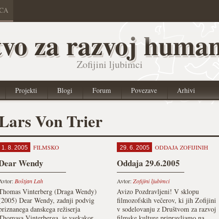
ICA
vo za razvoj human
Zofijini ljubimci
Projekti
Blogi
Forum
Povezave
Arhivi
Lars Von Trier
FILMSKO
ODDAJA ZOFIJINIH
1. 8. 2005
29. 6. 2005
Dear Wendy
Oddaja 29.6.2005
Avtor:
Boštjan Lah
Avtor:
Zofijini ljubimci
Thomas Vinterberg (Draga Wendy)
Avizo Pozdravljeni! V sklopu
(2005) Dear Wendy, zadnji podvig
filmozofskih večerov, ki jih Zofijini
priznanega danskega režiserja
v sodelovanju z Društvom za razvoj
Thomasa Vinterberga, je vsekakor
filmske kulture pripravljamo na