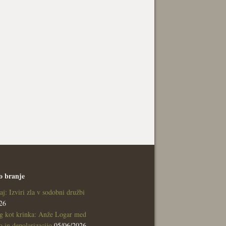
o branje
aj: Izviri zla v sodobni družbi
26
g kot krinka: Anže Logar med
 in depolarizacijo
05/06/2026