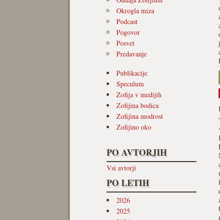
Okrogla miza
Podcast
Pogovor
Posvet
Predavanje
Publikacije
Speculum
Zofija v medijih
Zofijina bodica
Zofijina modrost
Zofijino oko
PO AVTORJIH
Vsi avtorji
PO LETIH
2026
2025