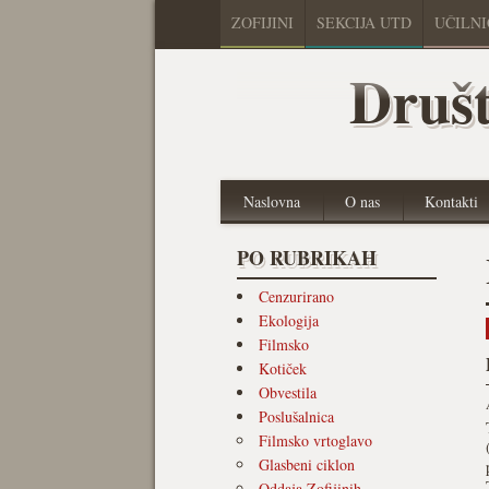
ZOFIJINI
SEKCIJA UTD
UČILN
Društ
Naslovna
O nas
Kontakti
PO RUBRIKAH
Cenzurirano
Ekologija
Filmsko
Kotiček
Obvestila
Poslušalnica
Filmsko vrtoglavo
Glasbeni ciklon
Oddaja Zofijinih