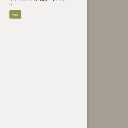
in...
e
več