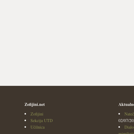
Zofijini.net
Aktualn
Zofijini
Nateč
Sekcija UTD
02/07/20
Učilnica
Dialo
mimikrijo