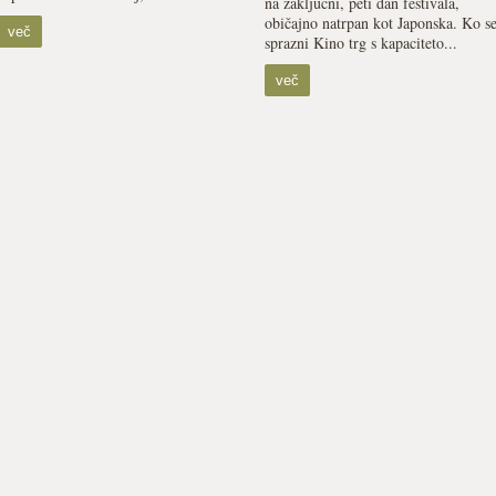
na zaključni, peti dan festivala,
običajno natrpan kot Japonska. Ko s
več
sprazni Kino trg s kapaciteto...
več