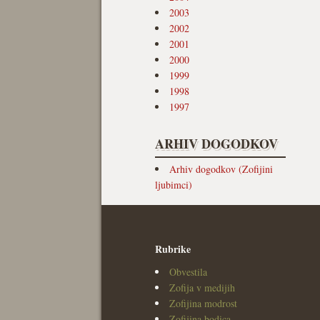
2003
2002
2001
2000
1999
1998
1997
ARHIV DOGODKOV
Arhiv dogodkov (Zofijini
ljubimci)
Rubrike
Obvestila
Zofija v medijih
Zofijina modrost
Zofijina bodica