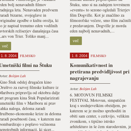
eden bolj nenavadnih filmov
Štuku, smo si na zadnjem tovrstnem
zadnjega leta. Nenavaden predvsem
»eventu« to sezono ogledali Trierjev
zaradi bizarne, svojeglave in
film Dogville. Kot je značilno za
originalne zgodbe o kultu orožja, ki
filmozofske večere, smo film začinili
jo je napisal trenutno eden vodilnih
z predavanjem. Dogville je morda
avtorskih režiserjev današnjega časa
eden najbolj nenavadnih,...
Lars von Trier. Toliko manj...
več
več
FILMSKO
FILMSKO
1. 8. 2004
1. 8. 2004
Umetniški filmi na Štuku
Komunikativnost in
pretirana predvidljivost pri
Avtor:
Boštjan Lah
nagrajevanju
Kino Štuk odslej drugačen kino
Društvo za razvoj filmske kulture iz
Avtor:
Boštjan Lah
Maribora pripravlja od oktobra dalje
6. MOTOVUN FILMSKI
art program kina Štuk Popularizirati
FESTIVAL Motovun, simpatičen
umetniški film v Mariboru ni prav
kraj s srednjeveškim obzidjem, po
lahka naloga, deloma zaradi
katerem se je možno sprehoditi in
družbeno-ekonomske krize in deloma
obiti sam center, s cerkvijo, velikim
zaradi posebnosti časa, v katerem nas
zvonikom, s tipično istrsko
bombardirajo s poplavo večinoma
arhitekturo in še čem starodavnim, j
nepotrebnih informacij, ki sicer...