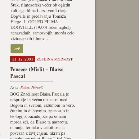
Štuk, filmozofski večer ob ogledu
kultnega filma Larsa von Trierja
Dogville in predavanju Tomaža
Herge. 1. OGLED FILMA
DOGVILLE (19.00) Eden najbolj
nenavadnih, samosvojih, morda celo
vizionarskih filmov...
več
ZOFIJINA MODROST
31. 12. 2003
Pensees (Misli) – Blaise
Pascal
Avtor:
Robert Petrovič
BOG Značilnost Blaisa Pascala je
nasprotje in večna razpetost med
Bogom in svetom, razumom in vero,
čutnim in duhovnim, znanostjo in
teologijo, začudujoče pa se nam
morda zdi, da Blaise ta nasprotja
ohranja, ter tako v celoti ostaja
povezan z življenjem, hkrati pa
e
popolnoma odprt Bogu: ” Veličine