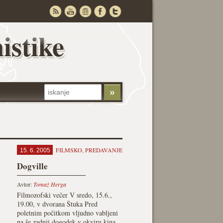
istike
FILMSKO
,
PREDAVANJE
15. 6. 2005
Dogville
Avtor:
Tomaž Herga
Filmozofski večer V sredo, 15.6.,
19.00, v dvorana Štuka Pred
poletnim počitkom vljudno vabljeni
na še zadnji dogodek v okviru kina