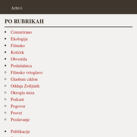
Arhivi
PO RUBRIKAH
Cenzurirano
Ekologija
Filmsko
Kotiček
Obvestila
Poslušalnica
Filmsko vrtoglavo
Glasbeni ciklon
Oddaja Zofijinih
Okrogla miza
Podcast
Pogovor
Posvet
Predavanje
Publikacije