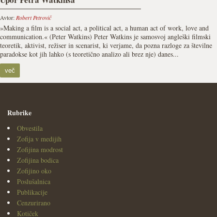
Avtor:
Robert Petrovič
»Making a film is a social act, a political act, a human act of work, love and
communication.« (Peter Watkins) Peter Watkins je samosvoj angleški filmski
teoretik, aktivist, režiser in scenarist, ki verjame, da pozna razloge za številne
paradokse kot jih lahko (s teoretično analizo ali brez nje) danes...
več
Rubrike
Obvestila
Zofija v medijih
Zofijina modrost
Zofijina bodica
Zofijino oko
Poslušalnica
Publikacije
Cenzurirano
Kotiček