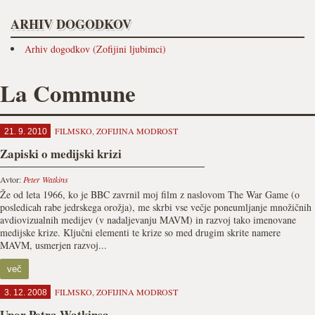
ARHIV DOGODKOV
Arhiv dogodkov (Zofijini ljubimci)
La Commune
FILMSKO
,
ZOFIJINA MODROST
21. 9. 2010
Zapiski o medijski krizi
Avtor:
Peter Watkins
Že od leta 1966, ko je BBC zavrnil moj film z naslovom The War Game (o
posledicah rabe jedrskega orožja), me skrbi vse večje poneumljanje množičnih
avdiovizualnih medijev (v nadaljevanju MAVM) in razvoj tako imenovane
medijske krize. Ključni elementi te krize so med drugim skrite namere
MAVM, usmerjen razvoj...
več
FILMSKO
,
ZOFIJINA MODROST
3. 12. 2008
Upor Petra Watkinsa