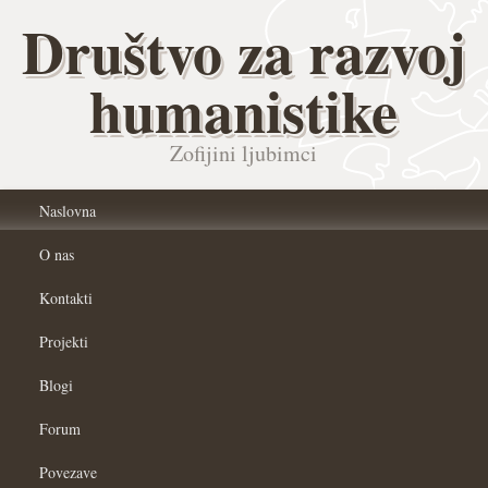
Društvo za razvoj
humanistike
Zofijini ljubimci
Naslovna
O nas
Kontakti
Projekti
Blogi
Forum
Povezave