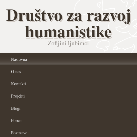
Društvo za razvoj
humanistike
Zofijini ljubimci
Naslovna
O nas
Kontakti
Projekti
Blogi
Forum
Povezave