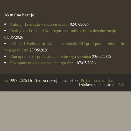
Aktualno branje
Natečaj: Izviri zla v sodobni družbi
02/07/2026
Dialog kot krinka: Anže Logar med mimikrijo in depolarizacijo
05/06/2026
Inštitut Trivelis, zastraševanje in sankcije EU proti posameznikom in
posameznicam
23/05/2026
Dan upora kot vprašanje zgodovinskega spomina
23/05/2026
Pokojnine in delo kot socialni vprašanji
07/05/2026
cc
1997-2026 Društvo za razvoj humanistike.
Prijava za urednike
Izdelava spletne strani:
Arhit