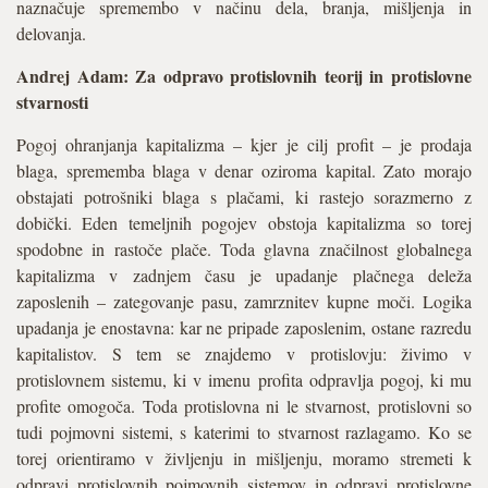
naznačuje spremembo v načinu dela, branja, mišljenja in
delovanja.
Andrej Adam: Za odpravo protislovnih teorij in protislovne
stvarnosti
Pogoj ohranjanja kapitalizma – kjer je cilj profit – je prodaja
blaga, sprememba blaga v denar oziroma kapital. Zato morajo
obstajati potrošniki blaga s plačami, ki rastejo sorazmerno z
dobički. Eden temeljnih pogojev obstoja kapitalizma so torej
spodobne in rastoče plače. Toda glavna značilnost globalnega
kapitalizma v zadnjem času je upadanje plačnega deleža
zaposlenih – zategova­nje pasu, zamrznitev kupne moči. Logika
upadanja je enostavna: kar ne pripade zaposlenim, ostane razredu
kapitalistov. S tem se znajdemo v protislovju: živimo v
protislovnem sistemu, ki v imenu profita odpravlja pogoj, ki mu
profite omogoča. Toda protislovna ni le stvarnost, protislovni so
tudi pojmovni sistemi, s katerimi to stvarnost razlagamo. Ko se
torej orientiramo v življenju in mišlje­nju, moramo stremeti k
odpravi protislovnih pojmovnih sistemov in odpravi protislovne