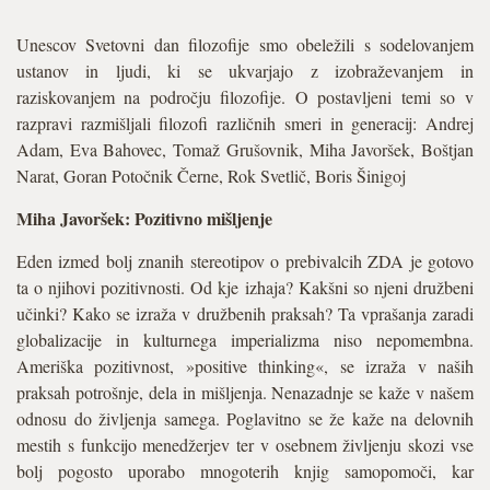
Unescov Svetovni dan filozofije smo obeležili s sodelovanjem
ustanov in ljudi, ki se ukvarjajo z izobraževanjem in
raziskovanjem na področju filozofije. O postavljeni temi so v
razpravi razmišljali filozofi različnih smeri in generacij: Andrej
Adam, Eva Bahovec, Tomaž Grušovnik, Miha Javoršek, Boštjan
Narat, Goran Potočnik Černe, Rok Svetlič, Boris Šinigoj
Miha Javoršek: Pozitivno mišljenje
Eden izmed bolj znanih stereotipov o prebivalcih ZDA je gotovo
ta o njihovi pozitivnosti. Od kje izhaja? Kakšni so njeni družbeni
učinki? Kako se izraža v družbenih praksah? Ta vprašanja zaradi
globalizacije in kulturnega imperializma niso nepomembna.
Ameriška pozitivnost, »positive thinking«, se izraža v naših
praksah potrošnje, dela in mišljenja. Nenazadnje se kaže v našem
odnosu do življenja samega. Poglavitno se že kaže na delovnih
mestih s funkcijo menedžerjev ter v osebnem življenju skozi vse
bolj pogosto uporabo mnogoterih knjig samopomoči, kar