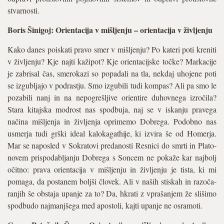
stvarnosti.
Boris Šinigoj: Orientacija v mišljenju – orientacija v življenju
Kako danes poiskati pravo smer v mišljenju? Po kateri poti kreniti
v življenju? Kje najti kažipot? Kje orientacijske točke? Markacije
je zabrisal čas, smerokazi so popadali na tla, nekdaj uhojene poti
se izgubljajo v podrastju. Smo izgubili tudi kompas? Ali pa smo le
pozabili nanj in na nepogrešljive orientire duhovnega izročila?
Stara kitajska modrost nas spodbuja, naj se v iskanju pravega
načina mišljenja in življenja oprimemo Dobrega. Podobno nas
usmerja tudi grški ideal kalokagathije, ki izvira še od Homerja.
Mar se naposled v Sokratovi predanosti Resnici do smrti in Plato­
novem prispodabljanju Dobrega s Soncem ne pokaže kar najbolj
očitno: prava orientacija v mišljenju in življenju je tista, ki mi
pomaga, da postanem boljši človek. Ali v naših stiskah in razoča­
ranjih še obstaja upanje za to? Da, hkrati z vprašanjem že slišimo
spodbudo najmanjšega med apostoli, kajti upanje ne osramoti.