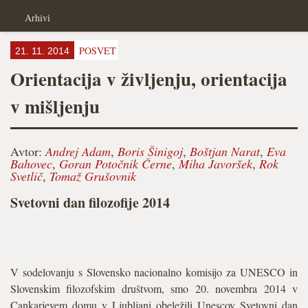
Arhivi
POSVET
21. 11. 2014
Orientacija v življenju, orientacija
v mišljenju
Avtor:
Andrej Adam
,
Boris Šinigoj
,
Boštjan Narat
,
Eva
Bahovec
,
Goran Potočnik Černe
,
Miha Javoršek
,
Rok
Svetlič
,
Tomaž Grušovnik
Svetovni dan filozofije 2014
V sodelovanju s Slovensko nacionalno komisijo za UNESCO in
Slovenskim filozofskim društvom, smo 20. novembra 2014 v
Cankarjevem domu v Ljubljani obeležili Unescov Svetovni dan