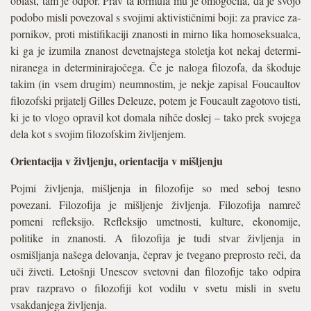
oblast, tam je odpor. Prav ta formula mu je omogočila, da je svojo
podobo misli povezoval s svojimi aktivističnimi boji: za pravice za­
pornikov, proti mistifikaciji znanosti in mirno lika homoseksualca,
ki ga je izumila znanost devetnajstega stoletja kot nekaj determi­
niranega in determinirajočega. Če je naloga filozofa, da škoduje
takim (in vsem drugim) neumnostim, je nekje zapisal Foucaultov
filozofski prijatelj Gilles Deleuze, potem je Foucault zagotovo tisti,
ki je to vlogo opravil kot domala nihče doslej – tako prek svojega
dela kot s svojim filozofskim življenjem.
Orientacija v življenju, orientacija v mišljenju
Pojmi življenja, mišljenja in filozofije so med seboj tesno
povezani. Filozofija je mišljenje življenja. Filozofija namreč
pomeni refleksijo. Refleksijo umetnosti, kulture, ekonomije,
politike in znanosti. A filozofija je tudi stvar življenja in
osmišljanja našega delovanja, čeprav je tvegano preprosto reči, da
uči živeti. Letošnji Unescov svetovni dan filozofije tako odpira
prav razpravo o filozofiji kot vodilu v svetu misli in svetu
vsakdanjega življenja.