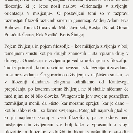
filozofije, ki je letos nosil naslov: »Orientacija v življenju,
orientacija v mišljenju«. O postavljeni temi so v razpravi
razmišljali filozofi različnih smeri in generacij: Andrej Adam, Eva
Bahovec, Tomaž Grušovnik, Miha Javoršek, Boštjan Narat, Goran
Potočnik Černe, Rok Svetlič, Boris Šinigoj.
Pojem življenja in pojem filozofije – kot mišljenja življenja v bolj
temeljnem smislu kot pri drugih znanostih – sta vpisana drug v
drugega. Orientacija v življenju je vedno uokvirjena s filozofijo.
Tudi v primerih, ko ni razvidno povezana s kategorijami zavedanja
in samo­zavedanja. Če govorimo o življenju v najširšem smislu, se
v filozofiji dandanes zlagoma odmikamo od Kantovega
prepričanja, po katerem forme življenja ne bi služile ničemur, če
med njimi ne bi bilo človeka. Wittgenstein je v svojem poznejšem
razmišljanju menil, da »tisto, kar moramo sprejeti, kar je dano –
kot bi lahko rekli – so forme življenja«. Poleg teh najširših gledišč,
ki jih najdemo skoraj v vseh filozofijah, pa se odnos med
mišljenjem in življenjem vse bolj kaže v vprašanjih o vlogi
filozofije in filozofov v družbi in hkrati vprašanjih o »usodi«