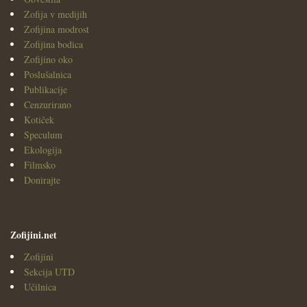
Zofija v medijih
Zofijina modrost
Zofijina bodica
Zofijino oko
Poslušalnica
Publikacije
Cenzurirano
Kotiček
Speculum
Ekologija
Filmsko
Donirajte
Zofijini.net
Zofijini
Sekcija UTD
Učilnica