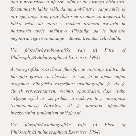
dan v premisleku o njenem odnosu do njenega občinstva.
Za znanost bi lahko rekli, da nima občinstva, saj je nihče, ki
ni v njej angažiran, prav dobro ne razume; za umetnost bi
lahko rekli, da mora v vsakem primeru ustvariti in
poustvariti svoje občinstvo. Filozofija pa je bistveno
negotova, čigavo zanimanje v danem trenutku želi zbuditi.
Vrh filozofije/Avtobiografske vaje (A Pitch of
Philosophy/Autobiographical Exercises, 1994)
Avtobiografska razsežnost filozofije je notranja trditvi, da
filozofija govori za človeka, za vse; to je njena nujna
aroganca. Filozofska razsežnost avtobiografije je, da je
človek reprezentativen, recimo, oponašalen, daje vsako
življenje zgled za vse, prilika za vsakega; to je običajnost
(commonness) človeštva, ki je notranja njegovim
brezkončnim zanikanjem običajnosti.
Vrh filozofije/Avtobiografske vaje (A Pitch of
Philosophy/Autobiographical Exercises, 1994)