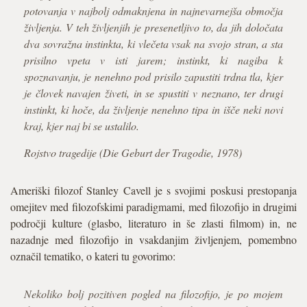
potovanja v najbolj odmaknjena in najnevarnejša območja
življenja. V teh življenjih je presenetljivo to, da jih določata
dva sovražna instinkta, ki vlečeta vsak na svojo stran, a sta
prisilno vpeta v isti jarem; instinkt, ki nagiba k
spoznavanju, je nenehno pod prisilo zapustiti trdna tla, kjer
je človek navajen živeti, in se spustiti v neznano, ter drugi
instinkt, ki hoče, da življenje nenehno tipa in išče neki novi
kraj, kjer naj bi se ustalilo.
Rojstvo tragedije (Die Geburt der Tragodie, 1978)
Ameriški filozof Stanley Cavell je s svojimi poskusi prestopanja
omejitev med filozofskimi paradigmami, med filozofijo in drugimi
področji kulture (glasbo, literaturo in še zlasti filmom) in, ne
nazadnje med filozofijo in vsakdanjim življenjem, pomembno
označil tematiko, o kateri tu govorimo:
Nekoliko bolj pozitiven pogled na filozofijo, je po mojem