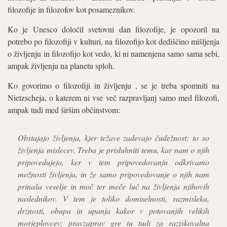
filozofije in filozofov kot posameznikov.
Ko je Unesco določil svetovni dan filozofije, je opozoril na
potrebo po filozofiji v kulturi, na filozofijo kot dediščino mišljenja
o življenju in filozofijo kot vedo, ki ni namenjena samo sama sebi,
ampak življenju na planetu sploh.
Ko govorimo o filozofiji in življenju , se je treba spomniti na
Nietzscheja, o katerem ni vse več razpravljanj samo med filozofi,
ampak tudi med širšim občinstvom:
Obstajajo življenja, kjer težave zadevajo čudežnost; to so
življenja mislecev. Treba je prisluhniti temu, kar nam o njih
pripovedujejo, ker v tem pripovedovanju odkrivamo
možnosti življenja, in že samo pripovedovanje o njih nam
prinaša veselje in moč ter meče luč na življenja njihovih
naslednikov. V tem je toliko domiselnosti, razmisleka,
drznosti, obupa in upanja kakor v potovanjih velikih
morjeplovcev; pravzaprav gre tu tudi za raziskovalna