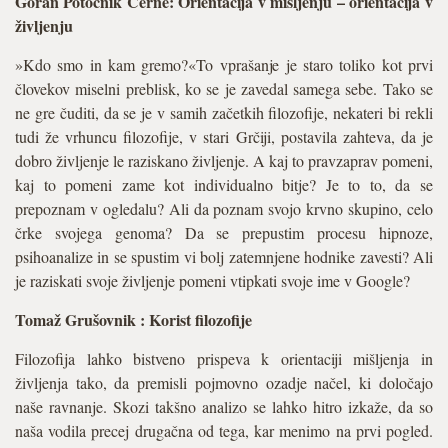
Goran Potočnik Černe: Orientacija v mišljenju – orientacija v
življenju
»Kdo smo in kam gremo?«To vprašanje je staro toliko kot prvi
člo­vekov miselni preblisk, ko se je zavedal samega sebe. Tako se
ne gre čuditi, da se je v samih začetkih filozofije, nekateri bi rekli
tudi že vrhuncu filozofije, v stari Grčiji, postavila zahteva, da je
dobro življenje le raziskano življenje. A kaj to pravzaprav pomeni,
kaj to pomeni zame kot individualno bitje? Je to to, da se
prepoznam v ogledalu? Ali da poznam svojo krvno skupino, celo
črke svojega genoma? Da se prepustim procesu hipnoze,
psihoanalize in se spustim vi bolj zatemnjene hodnike zavesti? Ali
je raziskati svoje življenje pomeni vtipkati svoje ime v Google?
Tomaž Grušovnik : Korist filozofije
Filozofija lahko bistveno prispeva k orientaciji mišljenja in
življenja tako, da premisli pojmovno ozadje načel, ki določajo
naše ravnanje. Skozi takšno analizo se lahko hitro izkaže, da so
naša vodila precej drugačna od tega, kar menimo na prvi pogled.