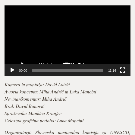
Video
Player
00:00
11:14
Kamera in montaža: David Lotrič
Avtorja koncepta: Miha Andrič in Luka Mancini
Novinar/komentar: Miha Andrič
Bral: David Banović
Spraševala: Mankica Kranjec
Celostna grafična podoba: Luka Mancini
Organizatorji: Slovenska nacionalna komisija za UNESCO,