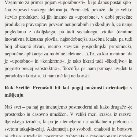
Vzemimo za primer pojem »uporabnosti«, ki je danes postal splo­
šna zapoved vsakega delovanja. Premislek pokaže, da je veliko
število produktov, ki jih imamo za »uporabne«, v dobi presežne
produkcije pravzaprav povsem neuporabnih in škodljivih, če nanje
pogledamo z okoljskega, pa tudi socialnega, vidika (denimo
inovativna luksuzna plovila, najsodobnejša zasebna letala, pa tudi
bolj običajne stvari, recimo številčni gospodinjski pripomočki,
nepoučne aplikacije za mobilne telefone…).To, za kar menimo, da
je »uporabno« in »konkretno«, je tako hkrati tudi »škodljivo« in
pogosto precej »abstraktno«, filozofija pa nam pomaga uvideti ta
paradoks »koristi«, ki nam nič kaj ne koristi.
Rok Svetlič: Prenašati bit kot pogoj možnosti orientacije v
mišljenju
Naš svet – pa naj ga imenujemo postmoderni ali kako drugače -je
prostorsko in časovno umeščen. V veliki meri izrašča iz razsve­
tljenskega izročila, ki pa je utemeljeno na radikalnem prelomu s
svetom tukaj-in-zdaj. Aklamacija po svobodi, enakosti in bratstvu
ni izhaja iz tradicije, nasprotno, zahtevala je revolucionarni prelom