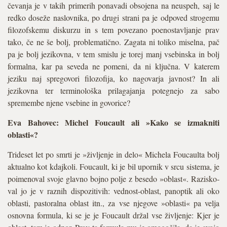
čevanja je v takih primerih ponavadi obsojena na neuspeh, saj le
redko doseže naslovnika, po drugi strani pa je odpoved strogemu
filozofskemu diskurzu in s tem povezano poenostavljanje prav
tako, če ne še bolj, problematično. Zagata ni toliko miselna, pač
pa je bolj jezikovna, v tem smislu je torej manj vsebinska in bolj
for­malna, kar pa seveda ne pomeni, da ni ključna. V katerem
jeziku naj spregovori filozofija, ko nagovarja javnost? In ali
jezikovna ter terminološka prilagajanja potegnejo za sabo
spremembe njene vsebine in govorice?
Eva Bahovec: Michel Foucault ali »Kako se izmakniti
oblasti«?
Trideset let po smrti je »življenje in delo« Michela Foucaulta bolj
aktualno kot kdajkoli. Foucault, ki je bil upornik v srcu sistema, je
poimenoval svoje glavno bojno polje z besedo »oblast«. Razisko­
val jo je v raznih dispozitivih: vednost-oblast, panoptik ali oko
oblasti, pastoralna oblast itn., za vse njegove »oblasti« pa velja
osnovna formula, ki se je je Foucault držal vse življenje: Kjer je