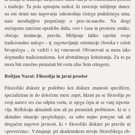
s tradicijo. Ta pola opisujeta razkol, ki zavezuje mišljenje danes:
na eni strani nas nagovarja zakonodaja čistega praktičnega uma,
naše neodtujljivo prepričanje o prav-in-narobe. Na drugi
srečujemo zatečene upodobe duha, svet v času in prostoru: omiko,
običaje, institucije, pravila. Mišljenje lahko izpolni svojo
tradicionalno nalogo – tj. zagotavljanje orientacije človeka v celoti
bivajočega -, če vzdrži v tej vmesnosti. Obvarovati se mora tako
dogmatike tradicionalizma, kot abstraktnega kritiziranja. Za to pa
mora biti zmožno prenašati bit sveta (das Sein ertragen).
Boštjan Narat: Filozofija in javni prostor
Filozofski diskurz je podobno kot diskurz znanosti specifičen,
specializiran in do določene mere zaprt, hkrati pa se filozofija po
svoji naravi ves čas odpira svetu, iz njega črpa in se vanj izposta­
vlja. Refleksija aktualnih tem ali pa premislek problemov, ki se z
aktualno situacijo spogledujejo, za sabo nujno potegne tak ali
drugačen nagovor javnosti, ki v filozofski diskurz po pravilu ni
»posvečena«. Vztrajanje pri akademskem nivoju filozofskega ob­