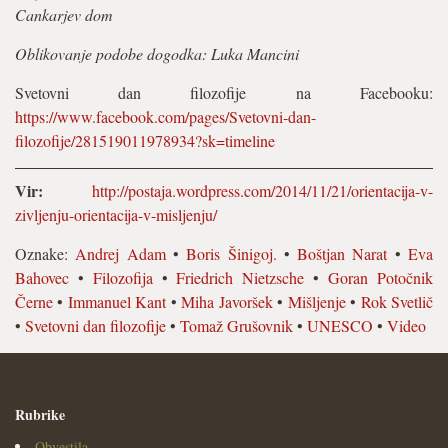
Cankarjev dom
Oblikovanje podobe dogodka: Luka Mancini
Svetovni dan filozofije na Facebooku:
https://www.facebook.com/pages/Svetovni-dan-
filozofije/281519011978934?sk=timeline
Vir:
http://postaja.wordpress.com/2014/11/21/orientacija-v-
zivljenju-orientacija-v-misljenju/
Oznake:
Andrej Adam
•
Boris Šinigoj.
•
Boštjan Narat
•
Eva
Bahovec
•
Filozofija
•
Friedrich Nietzsche
•
Goran Potočnik
Černe
•
Immanuel Kant
•
Miha Javoršek
•
Mišljenje
•
Rok Svetlič
•
Svetovni dan filozofije
•
Tomaž Grušovnik
•
UNESCO
•
Video
Rubrike
Obvestila