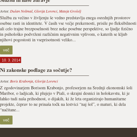
Avtor:
Dušan Nolimal
,
Glorija Lorenci
,
Mateja Grošelj
Služba za večino v življenju še vedno predstavlja enega osrednjih prostorov
osebne rasti in identitete. V časih vse večje prekernosti, prisile po fleksibilnosti
ali celo trajne brezposelnosti brez neke posebne perspektive, so ljudje fizično
in psihološko podvrženi različnim negativnim vplivom, o katerih se kljub
njihovi pogostosti in vseprisotnosti veliko...
več
10. 3. 2014
Ni zakonske podlage za sočutje?
Avtor:
Boris Krabonja
,
Glorija Lorenci
Z zgodovinarjem Borisom Krabonjo, profesorjem na Srednji ekonomski šoli
Maribor, o ladjicah, ki plujejo v Piali, o skrajni desnici in holokavstu, ki je
lahko tudi naša prihodnost, o dijakih, ki že leta organizirajo humanitarne
projekte, čeprav to ne prinaša točk na lestvici “naj šol”, o maturi, ki dela
“načitane...
več