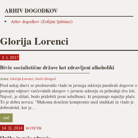
ARHIV DOGODKOV
Arhiv dogodkov (Zofijini ljubimci)
Glorija Lorenci
3. 1. 2017
Bivše socialistične države kot zdravljeni alkoholiki
Avtor:
Glorija Lorenci
,
Srečo Dragoš
Pred nekaj dnevi so predstavniki vlade in javnega sektorja parafirali dogovor o
postopni odpravi varčevalnih ukrepov v javnem sektorju za prihodnji dve leti.
Največ, je slišati, bodo pridobili javni uslužbenci, ki prejemajo najnižje plače.
To je dobra novica. “Mukoma doseženi kompromis med sindikati in vlado je
dobrodošel, ker je...
več
KOTIČEK
14. 11. 2014
Služba in naše zdravje