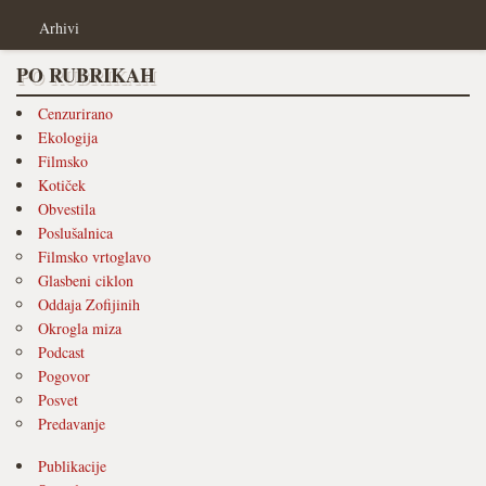
Arhivi
PO RUBRIKAH
Cenzurirano
Ekologija
Filmsko
Kotiček
Obvestila
Poslušalnica
Filmsko vrtoglavo
Glasbeni ciklon
Oddaja Zofijinih
Okrogla miza
Podcast
Pogovor
Posvet
Predavanje
Publikacije