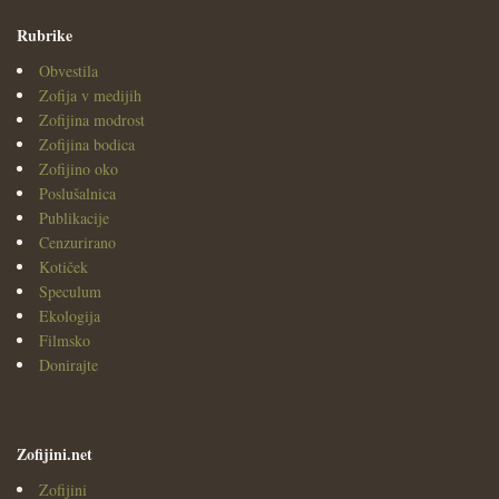
Rubrike
Obvestila
Zofija v medijih
Zofijina modrost
Zofijina bodica
Zofijino oko
Poslušalnica
Publikacije
Cenzurirano
Kotiček
Speculum
Ekologija
Filmsko
Donirajte
Zofijini.net
Zofijini