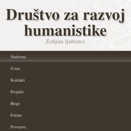
Društvo za razvoj
humanistike
Zofijini ljubimci
Naslovna
O nas
Kontakti
Projekti
Blogi
Forum
Povezave