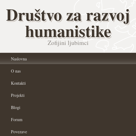
Društvo za razvoj
humanistike
Zofijini ljubimci
Naslovna
O nas
Kontakti
Projekti
Blogi
Forum
Povezave