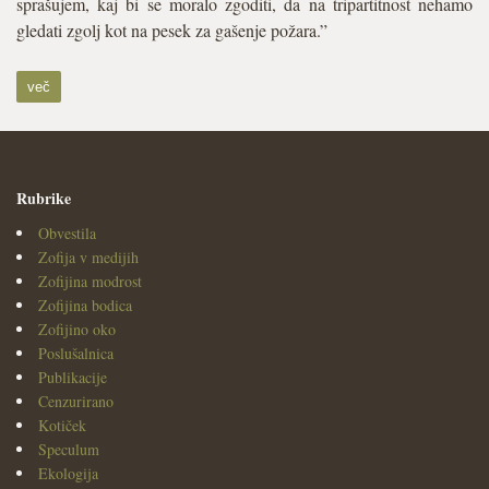
sprašujem, kaj bi se moralo zgoditi, da na tripartitnost nehamo
gledati zgolj kot na pesek za gašenje požara.”
več
Rubrike
Obvestila
Zofija v medijih
Zofijina modrost
Zofijina bodica
Zofijino oko
Poslušalnica
Publikacije
Cenzurirano
Kotiček
Speculum
Ekologija