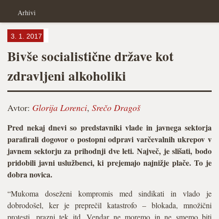
Arhivi
3. 1. 2017
Bivše socialistične države kot
zdravljeni alkoholiki
Avtor:
Glorija Lorenci
,
Srečo Dragoš
Pred nekaj dnevi so predstavniki vlade in javnega sektorja
parafirali dogovor o postopni odpravi varčevalnih ukrepov v
javnem sektorju za prihodnji dve leti. Največ, je slišati, bodo
pridobili javni uslužbenci, ki prejemajo najnižje plače. To je
dobra novica.
“Mukoma doseženi kompromis med sindikati in vlado je
dobrodošel, ker je preprečil katastrofo – blokada, množični
protesti, prazni tek itd. Vendar ne moremo in ne smemo biti