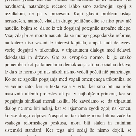
navdušeni, natančneje rečeno: lahko smo zadovoljni zgolj z
rezultatom, ne pa s procesom. Kajti glavni problem ostaja
nerazrešen, namreč, vlada in druge politične elite se niso prav nič
naučile, bojim se, da so iz teh dogajanj potegnile napačne sklepe.
Vsaj zdaj bi se morali naučiti, da se morajo gospodarske reforme,
na katere niso vezani le interesi kapitala, ampak tudi delavcev,
vselej dogajati v trikotniku, v tripartitnem dialogu med delavci,
delodajalci in državo. Gre za evropsko normo, ki je enako
pomembna kot parlamentarna demokracija ali pa socialna država,
le da s to normo pri nas nikoli nismo vedeli početi nič pametnega.
Ko so se zgodila pogajanja med vogali omenjenega trikotnika, so
se vedno zato, ker je tekla voda v grlo, ker smo bili na robu
masovnih uličnih protestov ali pa, v najboljšem primeru, ker so
pogajanja sindikati morali izsiliti. Ne zavedamo se, da tripartitni
dialog ne sme biti nekaj, kar se izjemoma zgodi zgolj na koncu,
ko vse drugo odpove. Nasprotno, tak dialog mora biti na začetku
vsakega reformskega poskusa, mora biti stalen in rutiniran
sistemski standard. Ker tega niti sedaj še nismo dojeli, se