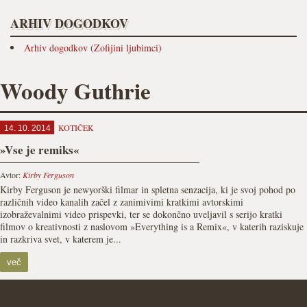
ARHIV DOGODKOV
Arhiv dogodkov (Zofijini ljubimci)
Woody Guthrie
KOTIČEK
14. 10. 2014
»Vse je remiks«
Avtor:
Kirby Ferguson
Kirby Ferguson je newyorški filmar in spletna senzacija, ki je svoj pohod po
različnih video kanalih začel z zanimivimi kratkimi avtorskimi
izobraževalnimi video prispevki, ter se dokončno uveljavil s serijo kratki
filmov o kreativnosti z naslovom »Everything is a Remix«, v katerih raziskuje
in razkriva svet, v katerem je...
več