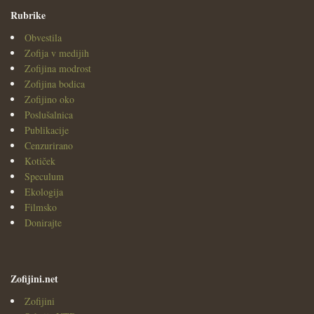
Rubrike
Obvestila
Zofija v medijih
Zofijina modrost
Zofijina bodica
Zofijino oko
Poslušalnica
Publikacije
Cenzurirano
Kotiček
Speculum
Ekologija
Filmsko
Donirajte
Zofijini.net
Zofijini