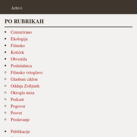
Arhivi
PO RUBRIKAH
Cenzurirano
Ekologija
Filmsko
Kotiček
Obvestila
Poslušalnica
Filmsko vrtoglavo
Glasbeni ciklon
Oddaja Zofijinih
Okrogla miza
Podcast
Pogovor
Posvet
Predavanje
Publikacije