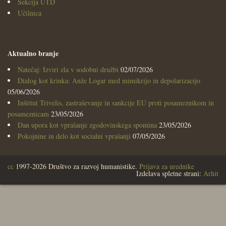
Sekcija UTD
Učilnica
Aktualno branje
Natečaj: Izviri zla v sodobni družbi
02/07/2026
Dialog kot krinka: Anže Logar med mimikrijo in depolarizacijo
05/06/2026
Inštitut Trivelis, zastraševanje in sankcije EU proti posameznikom in
posameznicam
23/05/2026
Dan upora kot vprašanje zgodovinskega spomina
23/05/2026
Pokojnine in delo kot socialni vprašanji
07/05/2026
cc
1997-2026 Društvo za razvoj humanistike.
Prijava za urednike
Izdelava spletne strani:
Arhit