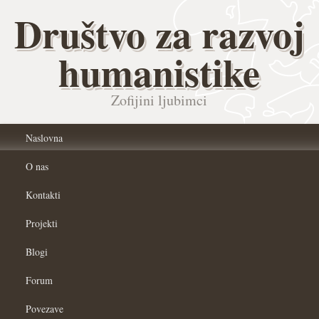
Društvo za razvoj
humanistike
Zofijini ljubimci
Naslovna
O nas
Kontakti
Projekti
Blogi
Forum
Povezave