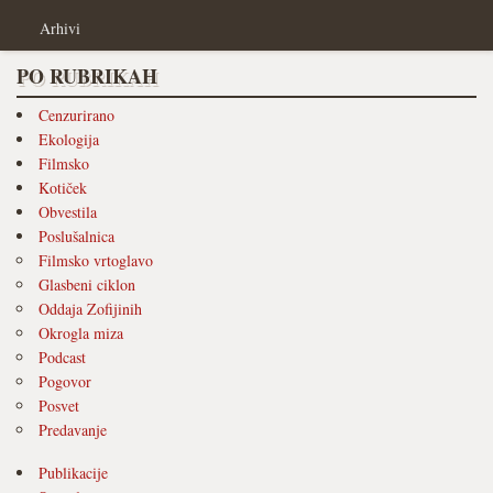
Arhivi
PO RUBRIKAH
Cenzurirano
Ekologija
Filmsko
Kotiček
Obvestila
Poslušalnica
Filmsko vrtoglavo
Glasbeni ciklon
Oddaja Zofijinih
Okrogla miza
Podcast
Pogovor
Posvet
Predavanje
Publikacije