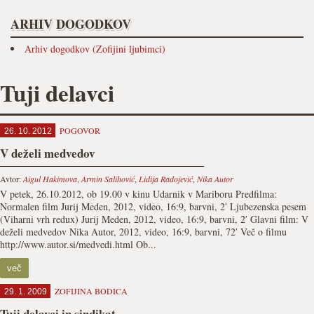
ARHIV DOGODKOV
Arhiv dogodkov (Zofijini ljubimci)
Tuji delavci
POGOVOR
26. 10. 2012
V deželi medvedov
Avtor:
Aigul Hakimova
,
Armin Salihović
,
Lidija Radojević
,
Nika Autor
V petek, 26.10.2012, ob 19.00 v kinu Udarnik v Mariboru Predfilma:
Normalen film Jurij Meden, 2012, video, 16:9, barvni, 2′ Ljubezenska pesem
(Viharni vrh redux) Jurij Meden, 2012, video, 16:9, barvni, 2′ Glavni film: V
deželi medvedov Nika Autor, 2012, video, 16:9, barvni, 72′ Več o filmu
http://www.autor.si/medvedi.html Ob...
več
ZOFIJINA BODICA
29. 1. 2009
Tuji delavci in sindikat