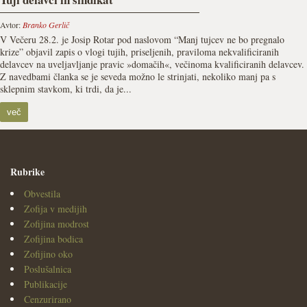
Avtor:
Branko Gerlič
V Večeru 28.2. je Josip Rotar pod naslovom “Manj tujcev ne bo pregnalo
krize” objavil zapis o vlogi tujih, priseljenih, praviloma nekvalificiranih
delavcev na uveljavljanje pravic »domačih«, večinoma kvalificiranih delavcev.
Z navedbami članka se je seveda možno le strinjati, nekoliko manj pa s
sklepnim stavkom, ki trdi, da je...
več
Rubrike
Obvestila
Zofija v medijih
Zofijina modrost
Zofijina bodica
Zofijino oko
Poslušalnica
Publikacije
Cenzurirano