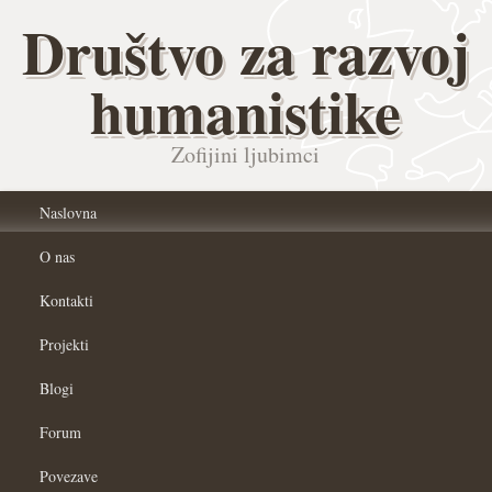
Društvo za razvoj
humanistike
Zofijini ljubimci
Naslovna
O nas
Kontakti
Projekti
Blogi
Forum
Povezave