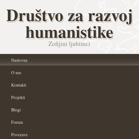
Društvo za razvoj
humanistike
Zofijini ljubimci
Naslovna
O nas
Kontakti
Projekti
Blogi
Forum
Povezave