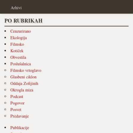
Arhivi
PO RUBRIKAH
Cenzurirano
Ekologija
Filmsko
Kotiček
Obvestila
Poslušalnica
Filmsko vrtoglavo
Glasbeni ciklon
Oddaja Zofijinih
Okrogla miza
Podcast
Pogovor
Posvet
Predavanje
Publikacije