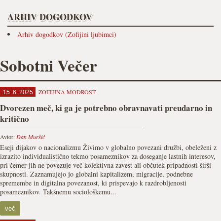
ARHIV DOGODKOV
Arhiv dogodkov (Zofijini ljubimci)
Sobotni Večer
ZOFIJINA MODROST
15. 6. 2025
Dvorezen meč, ki ga je potrebno obravnavati preudarno in
kritično
Avtor:
Dan Muršič
Eseji dijakov o nacionalizmu Živimo v globalno povezani družbi, obeleženi z
izrazito individualistično tekmo posameznikov za doseganje lastnih interesov,
pri čemer jih ne povezuje več kolektivna zavest ali občutek pripadnosti širši
skupnosti. Zaznamujejo jo globalni kapitalizem, migracije, podnebne
spremembe in digitalna povezanost, ki prispevajo k razdrobljenosti
posameznikov. Takšnemu sociološkemu...
več