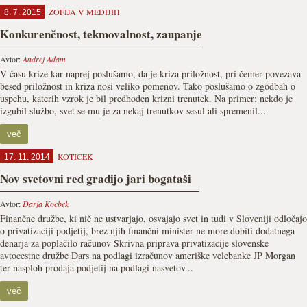
ZOFIJA V MEDIJIH
8. 7. 2015
Konkurenčnost, tekmovalnost, zaupanje
Avtor:
Andrej Adam
V času krize kar naprej poslušamo, da je kriza priložnost, pri čemer povezava
besed priložnost in kriza nosi veliko pomenov. Tako poslušamo o zgodbah o
uspehu, katerih vzrok je bil predhoden krizni trenutek. Na primer: nekdo je
izgubil službo, svet se mu je za nekaj trenutkov sesul ali spremenil...
več
KOTIČEK
17. 11. 2014
Nov svetovni red gradijo jari bogataši
Avtor:
Darja Kocbek
Finančne družbe, ki nič ne ustvarjajo, osvajajo svet in tudi v Sloveniji odločajo
o privatizaciji podjetij, brez njih finančni minister ne more dobiti doda­tnega
denarja za poplačilo računov Skrivna priprava privatizacije slo­venske
avtocestne družbe Dars na podlagi izračunov ameriške velebanke JP Morgan
ter nasploh prodaja podjetij na podlagi na­svetov...
več