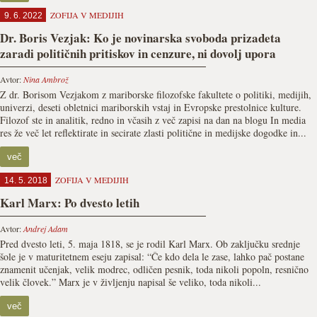
ZOFIJA V MEDIJIH
9. 6. 2022
Dr. Boris Vezjak: Ko je novinarska svoboda prizadeta
zaradi političnih pritiskov in cenzure, ni dovolj upora
Avtor:
Nina Ambrož
Z dr. Borisom Vezjakom z mariborske filozofske fakultete o politiki, medijih,
univerzi, deseti obletnici mariborskih vstaj in Evropske prestolnice kulture.
Filozof ste in analitik, redno in včasih z več zapisi na dan na blogu In media
res že več let reflektirate in secirate zlasti politične in medijske dogodke in...
več
ZOFIJA V MEDIJIH
14. 5. 2018
Karl Marx: Po dvesto letih
Avtor:
Andrej Adam
Pred dvesto leti, 5. maja 1818, se je rodil Karl Marx. Ob zaključku srednje
šole je v maturitetnem eseju zapisal: “Če kdo dela le zase, lahko pač postane
znamenit učenjak, velik modrec, odličen pesnik, toda nikoli popoln, resnično
velik človek.” Marx je v življenju napisal še veliko, toda nikoli...
več