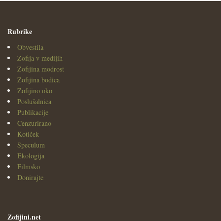
Rubrike
Obvestila
Zofija v medijih
Zofijina modrost
Zofijina bodica
Zofijino oko
Poslušalnica
Publikacije
Cenzurirano
Kotiček
Speculum
Ekologija
Filmsko
Donirajte
Zofijini.net