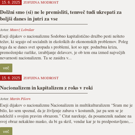
ZOFIJINA MODROST
15. 6. 2025
Dolžni smo (si) ne le premisliti, temveč tudi ukrepati za
boljši danes in jutri za vse
Avtor:
Matevž Lobnikar
Eseji dijakov o nacionalizmu Sodobno kapitalistično družbo pesti nešteto
težav, ki segajo od socialnih in ekoloških do ekonomskih problemov. Poleg
tega da se danes svet spopada s problemi, kot so npr. podnebna kriza,
premoženjske razlike, izrabljanje delavcev, je ob tem ena izmed največjih
nevarnosti nacionalizem. Ta se zasidra v...
več
ZOFIJINA MODROST
15. 6. 2025
Nacionalizem in kapitalizem z roko v roki
Avtor:
Martin Pišorn
Eseji dijakov o nacionalizmu Nacionalizem in multikulturalizem “Sram me je
bilo, ko sem spoznal, da je življenje zabava v kostumih, jaz pa sem se je
udeležil s svojim pravim obrazom.” Citat narekuje, da posameznik nadane na
svoj obraz nekakšno masko, da bi ga skril, vendar kar je tu predpostavljeno,...
več