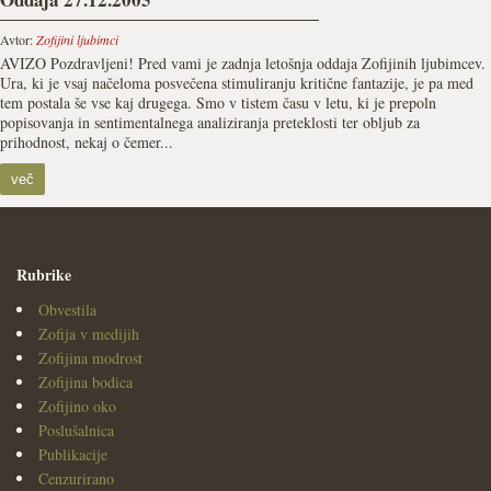
Avtor:
Zofijini ljubimci
AVIZO Pozdravljeni! Pred vami je zadnja letošnja oddaja Zofijinih ljubimcev.
Ura, ki je vsaj načeloma posvečena stimuliranju kritične fantazije, je pa med
tem postala še vse kaj drugega. Smo v tistem času v letu, ki je prepoln
popisovanja in sentimentalnega analiziranja preteklosti ter obljub za
prihodnost, nekaj o čemer...
več
Rubrike
Obvestila
Zofija v medijih
Zofijina modrost
Zofijina bodica
Zofijino oko
Poslušalnica
Publikacije
Cenzurirano