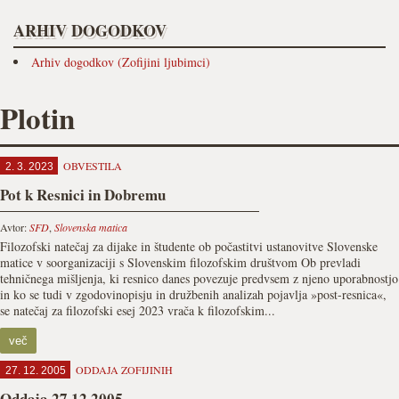
ARHIV DOGODKOV
Arhiv dogodkov (Zofijini ljubimci)
Plotin
OBVESTILA
2. 3. 2023
Pot k Resnici in Dobremu
Avtor:
SFD
,
Slovenska matica
Filozofski natečaj za dijake in študente ob počastitvi ustanovitve Slovenske
matice v soorganizaciji s Slovenskim filozofskim društvom Ob prevladi
tehničnega mišljenja, ki resnico danes povezuje predvsem z njeno uporabnostjo
in ko se tudi v zgodovinopisju in družbenih analizah pojavlja »post-resnica«,
se natečaj za filozofski esej 2023 vrača k filozofskim...
več
ODDAJA ZOFIJINIH
27. 12. 2005
Oddaja 27.12.2005