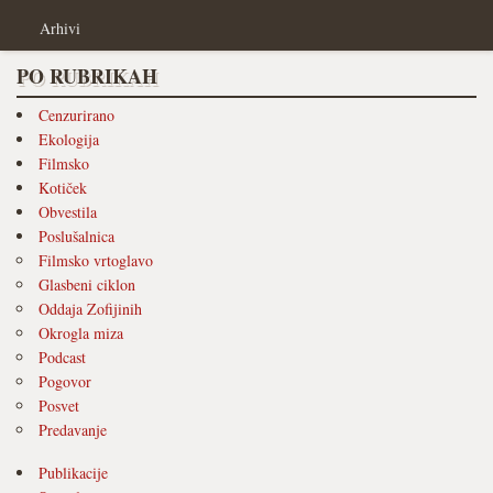
Arhivi
PO RUBRIKAH
Cenzurirano
Ekologija
Filmsko
Kotiček
Obvestila
Poslušalnica
Filmsko vrtoglavo
Glasbeni ciklon
Oddaja Zofijinih
Okrogla miza
Podcast
Pogovor
Posvet
Predavanje
Publikacije