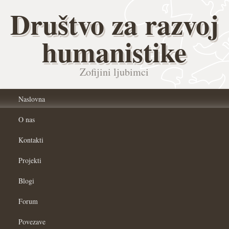
Društvo za razvoj
humanistike
Zofijini ljubimci
Naslovna
O nas
Kontakti
Projekti
Blogi
Forum
Povezave