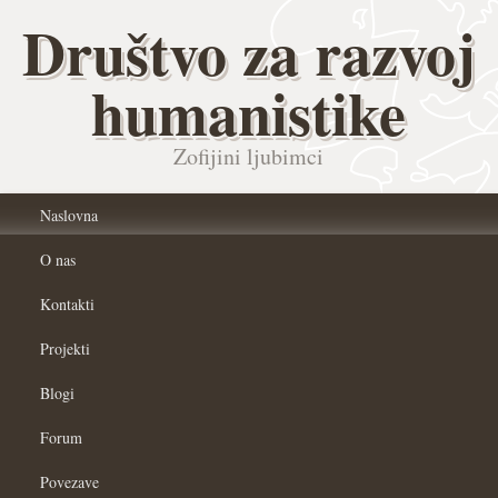
Društvo za razvoj
humanistike
Zofijini ljubimci
Naslovna
O nas
Kontakti
Projekti
Blogi
Forum
Povezave