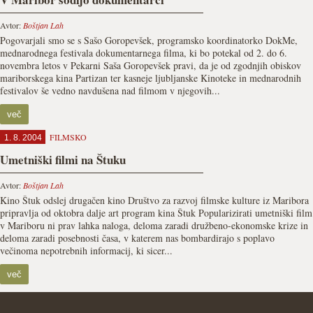
Avtor:
Boštjan Lah
Pogovarjali smo se s Sašo Goropevšek, programsko koordinatorko DokMe,
mednarodnega festivala dokumentarnega filma, ki bo potekal od 2. do 6.
novembra letos v Pekarni Saša Goropevšek pravi, da je od zgodnjih obiskov
mariborskega kina Partizan ter kasneje ljubljanske Kinoteke in mednarodnih
festivalov še vedno navdušena nad filmom v njegovih...
več
FILMSKO
1. 8. 2004
Umetniški filmi na Štuku
Avtor:
Boštjan Lah
Kino Štuk odslej drugačen kino Društvo za razvoj filmske kulture iz Maribora
pripravlja od oktobra dalje art program kina Štuk Popularizirati umetniški film
v Mariboru ni prav lahka naloga, deloma zaradi družbeno-ekonomske krize in
deloma zaradi posebnosti časa, v katerem nas bombardirajo s poplavo
večinoma nepotrebnih informacij, ki sicer...
več