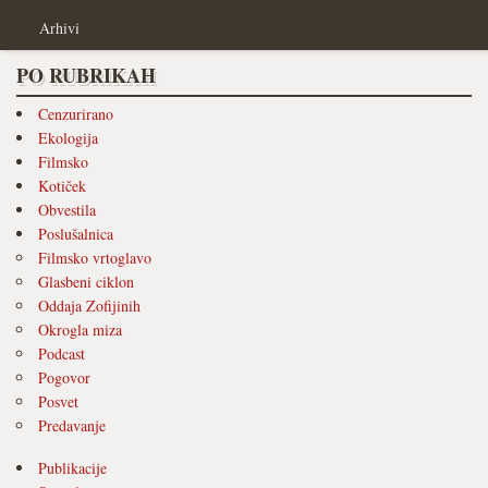
Arhivi
PO RUBRIKAH
Cenzurirano
Ekologija
Filmsko
Kotiček
Obvestila
Poslušalnica
Filmsko vrtoglavo
Glasbeni ciklon
Oddaja Zofijinih
Okrogla miza
Podcast
Pogovor
Posvet
Predavanje
Publikacije