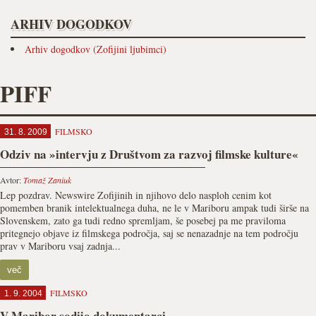
ARHIV DOGODKOV
Arhiv dogodkov (Zofijini ljubimci)
PIFF
FILMSKO
31. 8. 2009
Odziv na »intervju z Društvom za razvoj filmske kulture«
Avtor:
Tomaž Zaniuk
Lep pozdrav. Newswire Zofijinih in njihovo delo nasploh cenim kot
pomemben branik intelektualnega duha, ne le v Mariboru ampak tudi širše na
Slovenskem, zato ga tudi redno spremljam, še posebej pa me praviloma
pritegnejo objave iz filmskega področja, saj se nenazadnje na tem področju
prav v Mariboru vsaj zadnja...
več
FILMSKO
1. 9. 2004
V Maribor sodijo dokumentarci