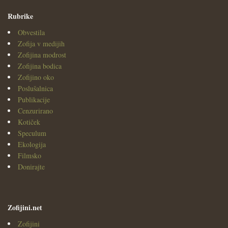
Rubrike
Obvestila
Zofija v medijih
Zofijina modrost
Zofijina bodica
Zofijino oko
Poslušalnica
Publikacije
Cenzurirano
Kotiček
Speculum
Ekologija
Filmsko
Donirajte
Zofijini.net
Zofijini