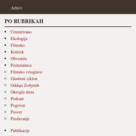
Arhivi
PO RUBRIKAH
Cenzurirano
Ekologija
Filmsko
Kotiček
Obvestila
Poslušalnica
Filmsko vrtoglavo
Glasbeni ciklon
Oddaja Zofijinih
Okrogla miza
Podcast
Pogovor
Posvet
Predavanje
Publikacije