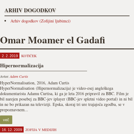
ARHIV DOGODKOV
Arhiv dogodkov (Zofijini ljubimci)
Omar Moamer el Gadafi
KOTIČEK
2. 2. 2019
Hipernormalizacija
Avtor:
Adam Curtis
HyperNormalisation, 2016, Adam Curtis
HyperNormalisation (Hipernormalizacija) je video-esej angleškega
dokumentarista Adamu Curtisa, ki ga je leta 2016 pripravil za BBC. Film je
bil narejen posebej za BBC-jev iplayer (BBC-jev spletni video portal) in ni bil
in ne bo prikazan na televiziji. Epska, skoraj tri ure trajajoča zgodba, se v
prepoznavnem...
več
ZOFIJA V MEDIJIH
16. 12. 2009