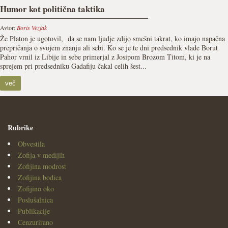
Humor kot politična taktika
Avtor:
Boris Vezjak
Že Platon je ugotovil, da se nam ljudje zdijo smešni takrat, ko imajo napačna
prepričanja o svojem znanju ali sebi. Ko se je te dni predsednik vlade Borut
Pahor vrnil iz Libije in sebe primerjal z Josipom Brozom Titom, ki je na
sprejem pri predsedniku Gadafiju čakal celih šest...
več
Rubrike
Obvestila
Zofija v medijih
Zofijina modrost
Zofijina bodica
Zofijino oko
Poslušalnica
Publikacije
Cenzurirano