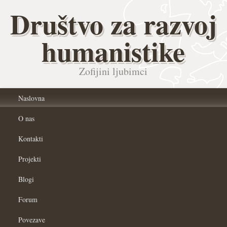
Društvo za razvoj
humanistike
Zofijini ljubimci
Naslovna
O nas
Kontakti
Projekti
Blogi
Forum
Povezave